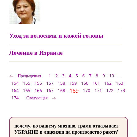
Уход за волосами и кожей головы
Лечение в Израиле
Предыдущая
1
2
3
4
5
6
7
8
9
10
...
154
155
156
157
158
159
160
161
162
163
169
164
165
166
167
168
170
171
172
173
174
Следующая
почему, по вашему мнению, трамп отказывает
УКРАИНЕ в лицензии на производство ракет?