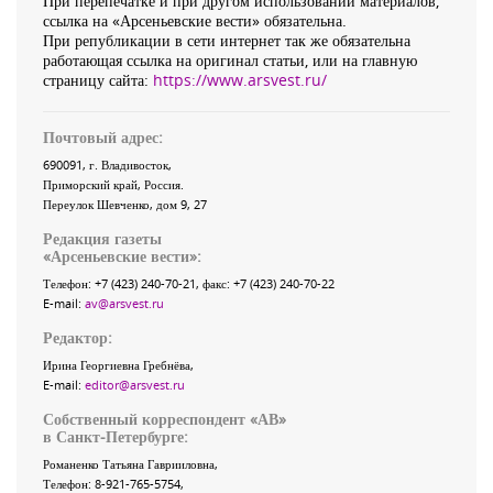
При перепечатке и при другом использовании материалов,
ссылка на «Арсеньевские вести» обязательна.
При републикации в сети интернет так же обязательна
работающая ссылка на оригинал статьи, или на главную
страницу сайта:
https://www.arsvest.ru/
Почтовый адрес:
690091
, г.
Владивосток
,
Приморский край
,
Россия
.
Переулок Шевченко
, дом 9, 27
Редакция газеты
«
Арсеньевские вести
»:
Телефон:
+7 (423) 240-70-21
, факс:
+7 (423) 240-70-22
E-mail:
av@arsvest.ru
Редактор:
Ирина Георгиевна Гребнёва,
E-mail:
editor@arsvest.ru
Собственный корреспондент «АВ»
в Санкт-Петербурге:
Романенко Татьяна Гаврииловна,
Телефон: 8-921-765-5754,