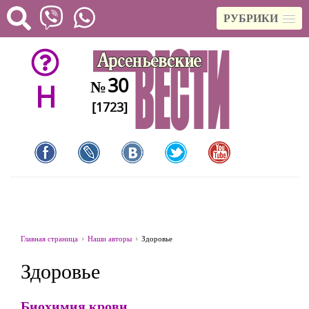
РУБРИКИ
30
№
H
[1723]
Главная страница
Наши авторы
Здоровье
Здоровье
Биохимия крови