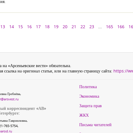
ия.
13
14
15
16
17
18
19
20
21
22
23
...
165
166
1
 на «Арсеньевские вести» обязательна.
я ссылка на оригинал статьи, или на главную страницу сайта:
https://w
Политика
евна Гребнёва,
Экономика
r@arsvest.ru
Защита прав
ый корреспондент «АВ»
етербурге:
ЖКХ
тьяна Гаврииловна,
Письма читателей
21-765-5754,
narod.ru