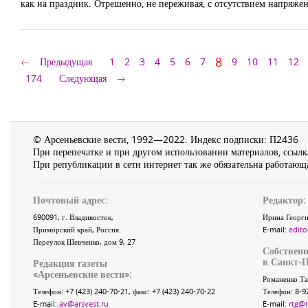
как на праздник. Отрешенно, не переживая, с отсутствием напряжен
8
Предыдущая
1
2
3
4
5
6
7
9
10
11
12
174
Следующая
© Арсеньевские вести, 1992—2022. Индекс подписки: П2436
При перепечатке и при другом использовании материалов, ссылка
При републикации в сети интернет так же обязательна работающа
Почтовый адрес:
Редактор:
690091
, г.
Владивосток
,
Ирина Георги
Приморский край
,
Россия
.
E-mail:
edito
Переулок Шевченко
, дом 9, 27
Собственн
в Санкт-П
Редакция газеты
«
Арсеньевские вести
»:
Романенко Та
Телефон:
+7 (423) 240-70-21
, факс:
+7 (423) 240-70-22
Телефон: 8-9
E-mail:
av@arsvest.ru
E-mail:
rtg@