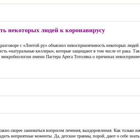
ть некоторых людей к коронавирусу
азговоре с «Лентой.ру» объяснил невосприимчивость некоторых людей к
ь «натуральные киллеры», которые защищают в том числе от рака. Так
 микробиологии имени Пастера Арега Тотоляна о причинах невосприимч
 можно скорее заниматься вопросом лечения, выздоровления. Как только н
ить неприятные моменты. Да, детские травмы, порой, дают о себе знать.