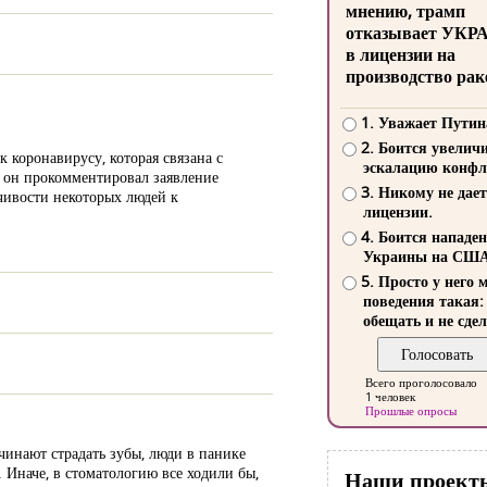
мнению, трамп
отказывает УКР
в лицензии на
производство рак
1. Уважает Путин
2. Боится увелич
 коронавирусу, которая связана с
эскалацию конфл
 он прокомментировал заявление
3. Никому не дает
ивости некоторых людей к
лицензии.
4. Боится нападе
Украины на СШ
5. Просто у него 
поведения такая:
обещать и не сдел
Всего проголосовало
1 человек
Прошлые опросы
ачинают страдать зубы, люди в панике
 Иначе, в стоматологию все ходили бы,
Наши проект