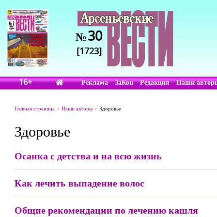
30
№
[1723]
16+
Реклама
ЗаКон
Редакция
Наши автор
Главная страница
Наши авторы
Здоровье
Здоровье
Осанка с детства и на всю жизнь
Как лечить выпадение волос
Общие рекомендации по лечению кашля