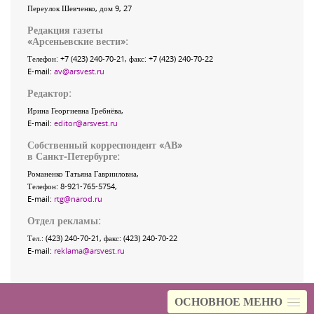
Переулок Шевченко
, дом 9, 27
Редакция газеты
«
Арсеньевские вести
»:
Телефон:
+7 (423) 240-70-21
, факс:
+7 (423) 240-70-22
E-mail:
av@arsvest.ru
Редактор:
Ирина Георгиевна Гребнёва,
E-mail:
editor@arsvest.ru
Собственный корреспондент «АВ»
в Санкт-Петербурге:
Романенко Татьяна Гаврииловна,
Телефон: 8-921-765-5754,
E-mail:
rtg@narod.ru
Отдел рекламы:
Тел.: (423) 240-70-21, факс: (423) 240-70-22
E-mail:
reklama@arsvest.ru
ОСНОВНОЕ МЕНЮ