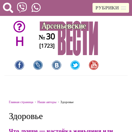
РУБРИКИ
30
№
H
[1723]
Главная страница
Наши авторы
Здоровье
Здоровье
Что лучше — настойка женьшеня или