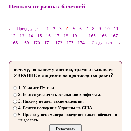
Пешком от разных болезней
4
Предыдущая
1
2
3
5
6
7
8
9
10
11
12
13
14
15
16
17
18
19
...
165
166
167
168
169
170
171
172
173
174
Следующая
почему, по вашему мнению, трамп отказывает
УКРАИНЕ в лицензии на производство ракет?
1. Уважает Путина.
2. Боится увеличить эскалацию конфликта.
3. Никому не дает такие лицензии.
4. Боится нападения Украины на США
5. Просто у него манера поведения такая: обещать и
не сделать.