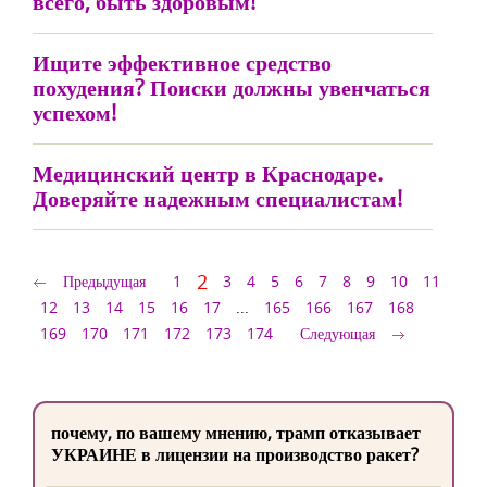
всего, быть здоровым!
Ищите эффективное средство
похудения? Поиски должны увенчаться
успехом!
Медицинский центр в Краснодаре.
Доверяйте надежным специалистам!
2
Предыдущая
1
3
4
5
6
7
8
9
10
11
12
13
14
15
16
17
...
165
166
167
168
169
170
171
172
173
174
Следующая
почему, по вашему мнению, трамп отказывает
УКРАИНЕ в лицензии на производство ракет?