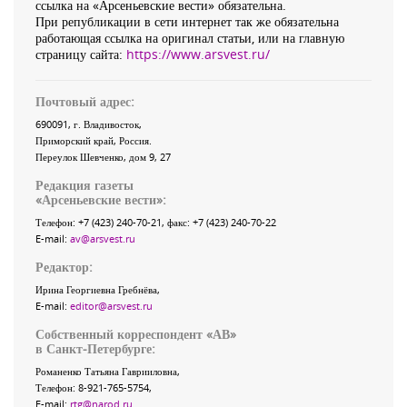
ссылка на «Арсеньевские вести» обязательна.
При републикации в сети интернет так же обязательна
работающая ссылка на оригинал статьи, или на главную
страницу сайта:
https://www.arsvest.ru/
Почтовый адрес:
690091
, г.
Владивосток
,
Приморский край
,
Россия
.
Переулок Шевченко
, дом 9, 27
Редакция газеты
«
Арсеньевские вести
»:
Телефон:
+7 (423) 240-70-21
, факс:
+7 (423) 240-70-22
E-mail:
av@arsvest.ru
Редактор:
Ирина Георгиевна Гребнёва,
E-mail:
editor@arsvest.ru
Собственный корреспондент «АВ»
в Санкт-Петербурге:
Романенко Татьяна Гаврииловна,
Телефон: 8-921-765-5754,
E-mail:
rtg@narod.ru