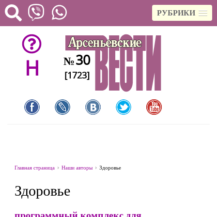
РУБРИКИ
30
№
H
[1723]
Главная страница
Наши авторы
Здоровье
Здоровье
программный комплекс для