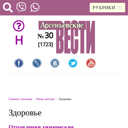
РУБРИКИ
30
№
H
[1723]
Главная страница
Наши авторы
Здоровье
Здоровье
Отравления химические