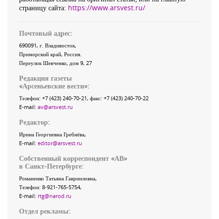
страницу сайта:
https://www.arsvest.ru/
Почтовый адрес:
690091
, г.
Владивосток
,
Приморский край
,
Россия
.
Переулок Шевченко
, дом 9, 27
Редакция газеты
«
Арсеньевские вести
»:
Телефон:
+7 (423) 240-70-21
, факс:
+7 (423) 240-70-22
E-mail:
av@arsvest.ru
Редактор:
Ирина Георгиевна Гребнёва,
E-mail:
editor@arsvest.ru
Собственный корреспондент «АВ»
в Санкт-Петербурге:
Романенко Татьяна Гаврииловна,
Телефон: 8-921-765-5754,
E-mail:
rtg@narod.ru
Отдел рекламы: