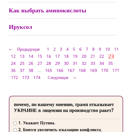
Как выбрать аминокислоты
Ируксол
Предыдущая
1
2
3
4
5
6
7
8
9
10
11
23
12
13
14
15
16
17
18
19
20
21
22
24
25
26
27
28
29
30
31
32
33
34
35
36
37
38
...
165
166
167
168
169
170
171
172
173
174
Следующая
почему, по вашему мнению, трамп отказывает
УКРАИНЕ в лицензии на производство ракет?
1. Уважает Путина.
2. Боится увеличить эскалацию конфликта.