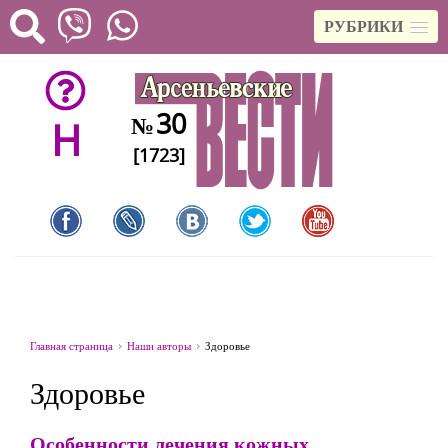
РУБРИКИ
30
№
H
[1723]
Главная страница
Наши авторы
Здоровье
Здоровье
Особенности лечения кожных