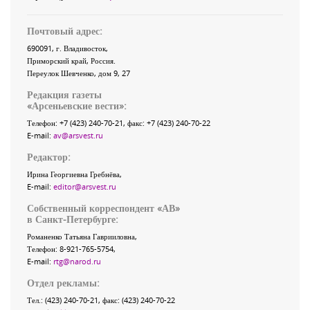
Почтовый адрес:
690091
, г.
Владивосток
,
Приморский край
,
Россия
.
Переулок Шевченко
, дом 9, 27
Редакция газеты
«
Арсеньевские вести
»:
Телефон:
+7 (423) 240-70-21
, факс:
+7 (423) 240-70-22
E-mail:
av@arsvest.ru
Редактор:
Ирина Георгиевна Гребнёва,
E-mail:
editor@arsvest.ru
Собственный корреспондент «АВ»
в Санкт-Петербурге:
Романенко Татьяна Гаврииловна,
Телефон: 8-921-765-5754,
E-mail:
rtg@narod.ru
Отдел рекламы:
Тел.: (423) 240-70-21, факс: (423) 240-70-22