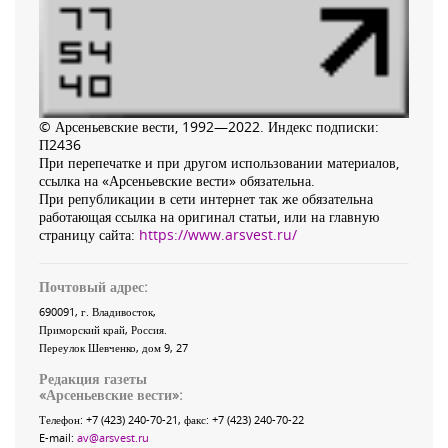
© Арсеньевские вести, 1992—2022. Индекс подписки:
П2436
При перепечатке и при другом использовании материалов,
ссылка на «Арсеньевские вести» обязательна.
При републикации в сети интернет так же обязательна
работающая ссылка на оригинал статьи, или на главную
страницу сайта:
https://www.arsvest.ru/
Почтовый адрес:
690091
, г.
Владивосток
,
Приморский край
,
Россия
.
Переулок Шевченко
, дом 9, 27
Редакция газеты
«
Арсеньевские вести
»:
Телефон:
+7 (423) 240-70-21
, факс:
+7 (423) 240-70-22
E-mail:
av@arsvest.ru