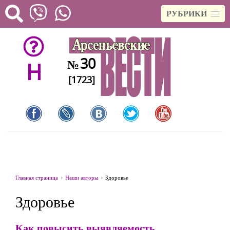
РУБРИКИ
30
№
H
[1723]
Главная страница
Наши авторы
Здоровье
Здоровье
Как повысить выявляемость