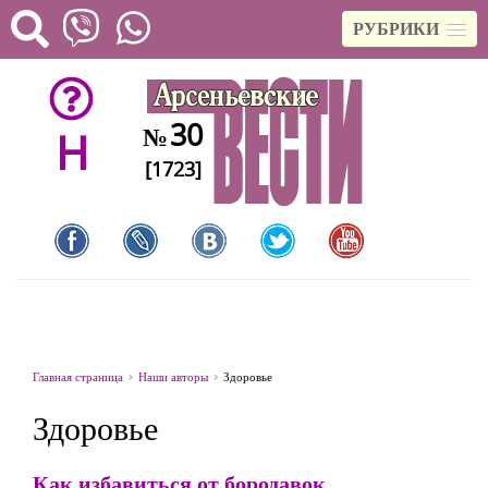
РУБРИКИ
30
№
H
[1723]
Главная страница
Наши авторы
Здоровье
Здоровье
Как избавиться от бородавок