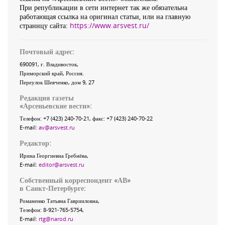
При републикации в сети интернет так же обязательна
работающая ссылка на оригинал статьи, или на главную
страницу сайта:
https://www.arsvest.ru/
Почтовый адрес:
690091
, г.
Владивосток
,
Приморский край
,
Россия
.
Переулок Шевченко
, дом 9, 27
Редакция газеты
«
Арсеньевские вести
»:
Телефон:
+7 (423) 240-70-21
, факс:
+7 (423) 240-70-22
E-mail:
av@arsvest.ru
Редактор:
Ирина Георгиевна Гребнёва,
E-mail:
editor@arsvest.ru
Собственный корреспондент «АВ»
в Санкт-Петербурге:
Романенко Татьяна Гаврииловна,
Телефон: 8-921-765-5754,
E-mail:
rtg@narod.ru