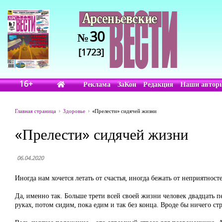
30
№
[1723]
16+
Реклама
ЗаКон
Редакция
Наши автор
Главная страница
Здоровье
«Прелести» сидячей жизни
«Прелести» сидячей жизни
06.04.2020
Иногда нам хочется летать от счастья, иногда бежать от неприятнос
Да, именно так. Больше трети всей своей жизни человек двадцать п
руках, потом сидим, пока едим и так без конца. Вроде бы ничего стр