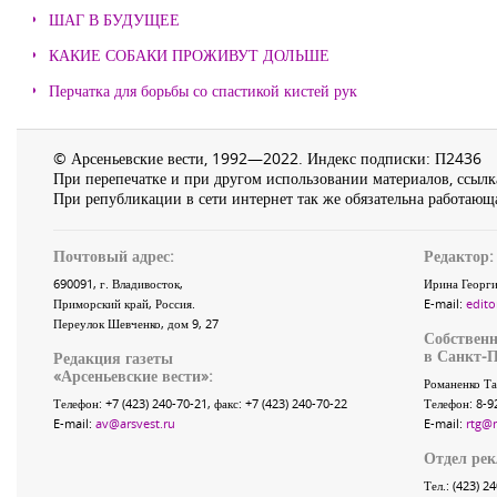
ШАГ В БУДУЩЕЕ
КАКИЕ СОБАКИ ПРОЖИВУТ ДОЛЬШЕ
Перчатка для борьбы со спастикой кистей рук
© Арсеньевские вести, 1992—2022. Индекс подписки: П2436
При перепечатке и при другом использовании материалов, ссылка
При републикации в сети интернет так же обязательна работающа
Почтовый адрес:
Редактор:
690091
, г.
Владивосток
,
Ирина Георги
Приморский край
,
Россия
.
E-mail:
edito
Переулок Шевченко
, дом 9, 27
Собственн
в Санкт-П
Редакция газеты
«
Арсеньевские вести
»:
Романенко Та
Телефон:
+7 (423) 240-70-21
, факс:
+7 (423) 240-70-22
Телефон: 8-9
E-mail:
av@arsvest.ru
E-mail:
rtg@
Отдел ре
Тел.: (423) 2