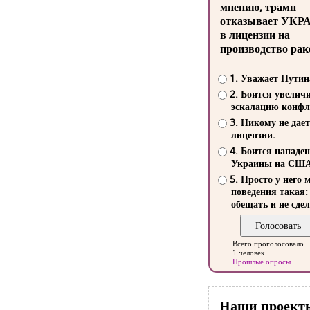
мнению, трамп
отказывает УКР
в лицензии на
производство рак
1. Уважает Путин
2. Боится увелич
эскалацию конфл
3. Никому не дает
лицензии.
4. Боится нападе
Украины на СШ
5. Просто у него 
поведения такая:
обещать и не сдел
Всего проголосовало
1 человек
Прошлые опросы
Наши проект