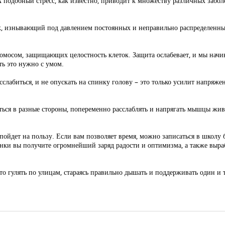
 подобный стресс, как известно, приводит к множеству различных заболе
к, изнывающий под давлением постоянных и неправильно распределенных
омосом, защищающих целостность клеток. Защита ослабевает, и мы начин
ть это нужно с умом.
асслабиться, и не опускать на спинку голову – это только усилит напряж
яться в разные стороны, попеременно расслаблять и напрягать мышцы жив
ойдет на пользу. Если вам позволяет время, можно записаться в школу б
инки вы получите огромнейший заряд радости и оптимизма, а также выр
о гулять по улицам, стараясь правильно дышать и поддерживать один и т