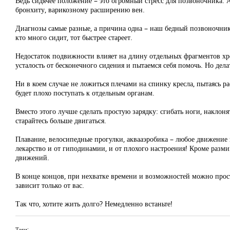
Ведь сидячее положение – это огромный стресс для позвоночника. А
бронхиту, варикозному расширению вен.
Диагнозы самые разные, а причина одна – наш бедный позвоночни
кто много сидит, тот быстрее стареет.
Недостаток подвижности влияет на длину отдельных фрагментов хр
усталость от бесконечного сидения и пытаемся себя помочь. Но дела
Ни в коем случае не ложиться плечами на спинку кресла, пытаясь р
будет плохо поступать к отдельным органам.
Вместо этого лучше сделать простую зарядку: сгибать ноги, наклон
старайтесь больше двигаться.
Плавание, велосипедные прогулки, аквааэробика – любое движение п
лекарство и от гиподинамии, и от плохого настроения! Кроме разм
движений.
В конце концов, при нехватке времени и возможностей можно прост
зависит только от вас.
Так что, хотите жить долго? Немедленно встаньте!
Теги: