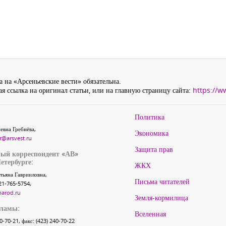
 на «Арсеньевские вести» обязательна.
я ссылка на оригинал статьи, или на главную страницу сайта:
https://w
Политика
евна Гребнёва,
Экономика
r@arsvest.ru
Защита прав
ый корреспондент «АВ»
етербурге:
ЖКХ
тьяна Гаврииловна,
Письма читателей
21-765-5754,
narod.ru
Земля-кормилица
кламы:
Вселенная
40-70-21, факс: (423) 240-70-22