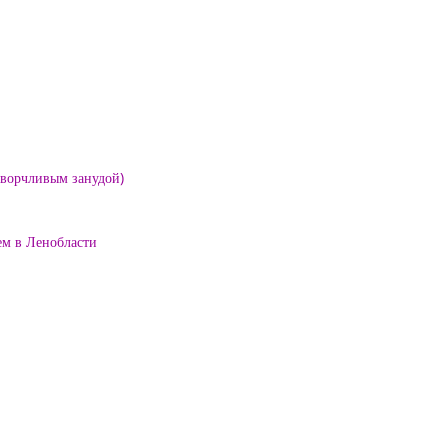
е ворчливым занудой)
ем в Ленобласти