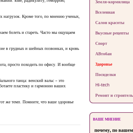
ваний: язве, радикулиту, геморрою,
Земля-кормилица
Вселенная
 нагрузок. Кроме того, по мнению ученых,
Салон красоты
аем болеть и стареть. Часто мы ощущаем
Вкусные рецепты
Спорт
ение в грудных и шейных позвонках, и кровь
АВтобан
Здоровье
ота, просто походить по офису. И вообще
Посиделки
ального танца: венский вальс – это
Hi-tech
аботаете пластику и гармонию ваших
Ремонт и строитель
от же темп. Помните, что ваше здоровье
ВАШЕ МНЕНИЕ
почему, по вашем