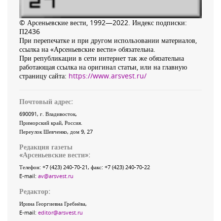
© Арсеньевские вести, 1992—2022. Индекс подписки:
П2436
При перепечатке и при другом использовании материалов,
ссылка на «Арсеньевские вести» обязательна.
При републикации в сети интернет так же обязательна
работающая ссылка на оригинал статьи, или на главную
страницу сайта:
https://www.arsvest.ru/
Почтовый адрес:
690091
, г.
Владивосток
,
Приморский край
,
Россия
.
Переулок Шевченко
, дом 9, 27
Редакция газеты
«
Арсеньевские вести
»:
Телефон:
+7 (423) 240-70-21
, факс:
+7 (423) 240-70-22
E-mail:
av@arsvest.ru
Редактор:
Ирина Георгиевна Гребнёва,
E-mail:
editor@arsvest.ru