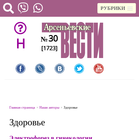
РУБРИКИ
30
№
H
[1723]
Главная страница
Наши авторы
Здоровье
Здоровье
Электрофорез в гинекологии