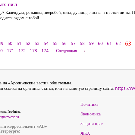
ых сил
е? Календула, ромашка, зверобой, мята, душица, листья и цветки липы. Н
одится рядом с тобой.
63
49
50
51
52
53
54
55
56
57
58
59
60
61
62
70
171
172
173
174
Следующая
 на «Арсеньевские вести» обязательна.
я ссылка на оригинал статьи, или на главную страницу сайта:
https://w
Политика
евна Гребнёва,
Экономика
r@arsvest.ru
Защита прав
ый корреспондент «АВ»
етербурге:
ЖКХ