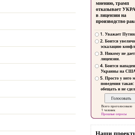
мнению, трамп
отказывает УКР
в лицензии на
производство рак
1. Уважает Путин
2. Боится увелич
эскалацию конфл
3. Никому не дает
лицензии.
4. Боится нападе
Украины на СШ
5. Просто у него 
поведения такая:
обещать и не сдел
Всего проголосовало
1 человек
Прошлые опросы
Наши проект