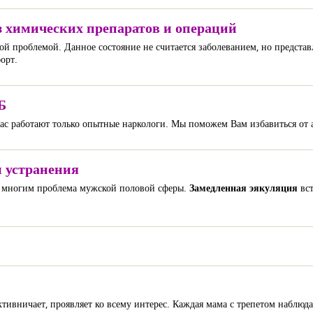
з химических препаратов и операций
й проблемой. Данное состояние не считается заболеванием, но предста
орт.
Б
ас работают только опытные наркологи. Мы поможем Вам избавиться от 
 устранения
ая многим проблема мужской половой сферы.
Замедленная эякуляция
вст
ктивничает, проявляет ко всему интерес. Каждая мама с трепетом наблюд