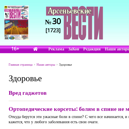
30
№
[1723]
16+
Реклама
ЗаКон
Редакция
Наши автор
Главная страница
Наши авторы
Здоровье
Здоровье
Вред гаджетов
Ортопедические корсеты: болям в спине не м
Откуда берутся эти ужасные боли в спине? С чего все начинается, 
кажется, что у любого заболевания есть свои очаги.