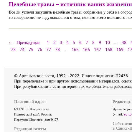
Целебные травы – источник ваших жизненн
Все ли успели засушить целебные травы, собранные у себя на огород
то совершенно не задумываешься о том, сколько всего полезного нах
Предыдущая
1
2
3
4
5
6
7
8
9
10
...
48
73
74
75
76
77
78
...
165
166
167
168
169
1
© Арсеньевские вести, 1992—2022. Индекс подписки: П2436
При перепечатке и при другом использовании материалов, ссылка
При републикации в сети интернет так же обязательна работающа
Почтовый адрес:
Редактор:
690091
, г.
Владивосток
,
Ирина Георги
Приморский край
,
Россия
.
E-mail:
edito
Переулок Шевченко
, дом 9, 27
Собственн
в Санкт-П
Редакция газеты