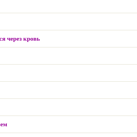
я через кровь
ием