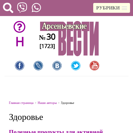
РУБРИКИ
30
№
H
[1723]
Главная страница
Наши авторы
Здоровье
Здоровье
Полезные продукты для активной