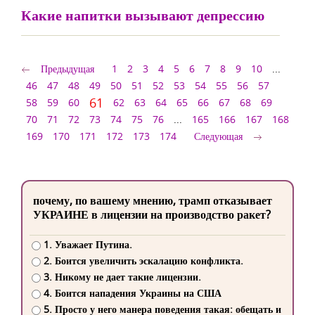
Какие напитки вызывают депрессию
Предыдущая
1
2
3
4
5
6
7
8
9
10
...
46
47
48
49
50
51
52
53
54
55
56
57
61
58
59
60
62
63
64
65
66
67
68
69
70
71
72
73
74
75
76
...
165
166
167
168
169
170
171
172
173
174
Следующая
почему, по вашему мнению, трамп отказывает
УКРАИНЕ в лицензии на производство ракет?
1. Уважает Путина.
2. Боится увеличить эскалацию конфликта.
3. Никому не дает такие лицензии.
4. Боится нападения Украины на США
5. Просто у него манера поведения такая: обещать и