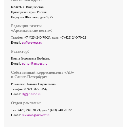
690091
, г.
Владивосток
,
Приморский край
,
Россия
.
Переулок Шевченко
, дом 9, 27
Редакция газеты
«
Арсеньевские вести
»:
Телефон:
+7 (423) 240-70-21
, факс:
+7 (423) 240-70-22
E-mail:
av@arsvest.ru
Редактор:
Ирина Георгиевна Гребнёва,
E-mail:
editor@arsvest.ru
Собственный корреспондент «АВ»
в Санкт-Петербурге:
Романенко Татьяна Гаврииловна,
Телефон: 8-921-765-5754,
E-mail:
rtg@narod.ru
Отдел рекламы:
Тел.: (423) 240-70-21, факс: (423) 240-70-22
E-mail:
reklama@arsvest.ru