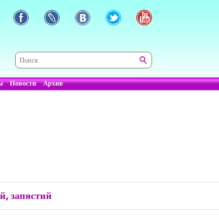
ы
Новости
Архив
й, запястий