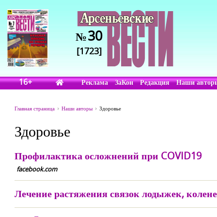
30
№
[1723]
16+
Реклама
ЗаКон
Редакция
Наши автор
Главная страница
Наши авторы
Здоровье
Здоровье
Профилактика осложнений при COVID19
facebook.com
Лечение растяжения связок лодыжек, колене