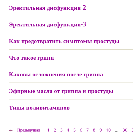
Эректильная дисфункция-2
Эректильная дисфункция-3
Как предотвратить симптомы простуды
Что такое грипп
Каковы осложнения после гриппа
Эфирные масла от гриппа и простуды
Типы поливитаминов
Предыдущая
1
2
3
4
5
6
7
8
9
10
...
30