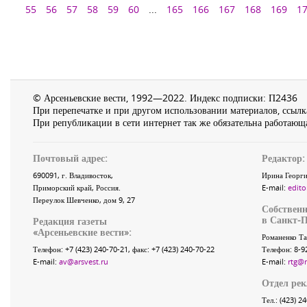
55
56
57
58
59
60
...
165
166
167
168
169
1
© Арсеньевские вести, 1992—2022. Индекс подписки: П2436
При перепечатке и при другом использовании материалов, ссылка
При републикации в сети интернет так же обязательна работающа
Почтовый адрес:
Редактор:
690091
, г.
Владивосток
,
Ирина Георги
Приморский край
,
Россия
.
E-mail:
edito
Переулок Шевченко
, дом 9, 27
Собственн
в Санкт-П
Редакция газеты
«
Арсеньевские вести
»:
Романенко Та
Телефон:
+7 (423) 240-70-21
, факс:
+7 (423) 240-70-22
Телефон: 8-9
E-mail:
av@arsvest.ru
E-mail:
rtg@
Отдел ре
Тел.: (423) 2