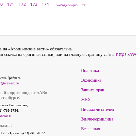
70
171
172
173
174
Следующая
 на «Арсеньевские вести» обязательна.
я ссылка на оригинал статьи, или на главную страницу сайта:
https://w
Политика
евна Гребнёва,
Экономика
r@arsvest.ru
Защита прав
ый корреспондент «АВ»
етербурге:
ЖКХ
тьяна Гаврииловна,
Письма читателей
21-765-5754,
narod.ru
Земля-кормилица
кламы:
Вселенная
40-70-21, факс: (423) 240-70-22