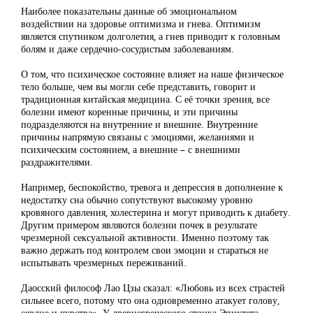
Наиболее показательны данные об эмоциональном
воздействии на здоровье оптимизма и гнева. Оптимизм
является спутником долголетия, а гнев приводит к головным
болям и даже сердечно-сосудистым заболеваниям.
О том, что психическое состояние влияет на наше физическое
тело больше, чем вы могли себе представить, говорит и
традиционная китайская медицина. С её точки зрения, все
болезни имеют коренные причины, и эти причины
подразделяются на внутренние и внешние. Внутренние
причины напрямую связаны с эмоциями, желаниями и
психическим состоянием, а внешние – с внешними
раздражителями.
Например, беспокойство, тревога и депрессия в дополнение к
недостатку сна обычно сопутствуют высокому уровню
кровяного давления, холестерина и могут приводить к диабету.
Другим примером являются болезни почек в результате
чрезмерной сексуальной активности. Именно поэтому так
важно держать под контролем свои эмоции и стараться не
испытывать чрезмерных переживаний.
Даосский философ Лао Цзы сказал: «Любовь из всех страстей
сильнее всего, потому что она одновременно атакует голову,
сердце и чувства». У древнегреческого стоика Эпиктета