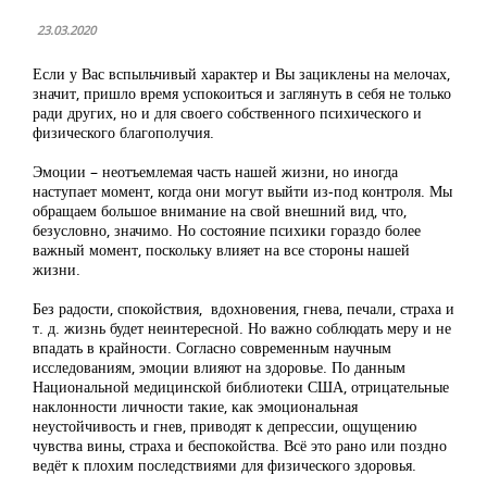
23.03.2020
Если у Вас вспыльчивый характер и Вы зациклены на мелочах,
значи
т
, пришло время успокоиться и заглянуть в себя не только
ради других, но и для своего собственного психического и
физического благополучия.
Эмоции – неотъемлемая часть нашей жизни, но иногда
наступает момент, когда они могут выйти из-под контроля. Мы
обращаем большое внимание на свой внешний вид, что,
безусловно, значимо. Но состояние психики гораздо более
важный момент, поскольку влияет на все стороны нашей
жизни.
Без радости, спокойствия, вдохновения, гнева, печали, страха и
т. д. жизнь будет неинтересной. Но важно соблюдать меру и не
впадать в крайности. Согласно современным научным
исследованиям, эмоции влияют на здоровье. По данным
Национальной медицинской библиотеки США, отрицательные
наклонности личности такие, как эмоциональная
неустойчивость и гнев, приводят к депрессии, ощущению
чувства вины, страха и беспокойства. Всё это рано или поздно
ведёт к плохим последствиями для физического здоровья.