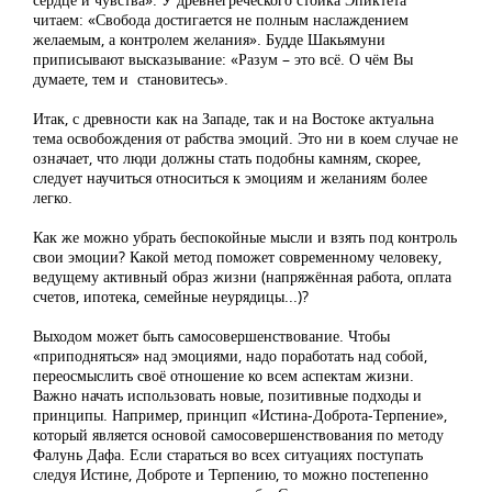
читаем: «Свобода достигается не полным наслаждением
желаемым, а контролем желания». Будде Шакьямуни
приписывают высказывание: «Разум – это всё. О чём Вы
думаете, тем и становитесь».
Итак, с древности как на Западе, так и на Востоке актуальна
тема освобождения от рабства эмоций. Это ни в коем случае не
означает, что люди должны стать подобны камням, скорее,
следует научиться относиться к эмоциям и желаниям более
легко.
Как же можно убрать беспокойные мысли и взять под контроль
свои эмоции? Какой метод поможет современному человеку,
ведущему активный образ жизни (напряжённая работа, оплата
счетов, ипотека, семейные неурядицы...)?
Выходом может быть самосовершенствование. Чтобы
«приподняться» над эмоциями, надо поработать над собой,
переосмыслить своё отношение ко всем аспектам жизни.
Важно начать использовать новые, позитивные подходы и
принципы. Например, принцип «Истина-Доброта-Терпение»,
который является основой самосовершенствования по методу
Фалунь Дафа. Если стараться во всех ситуациях поступать
следуя Истине, Доброте и Терпению, то можно постепенно