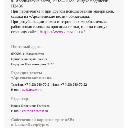
© Арсеньевские вести, 1992—2022. Индекс подписки:
П2436
При перепечатке и при другом использовании материалов,
ссылка на «Арсеньевские вести» обязательна.
При републикации в сети интернет так же обязательна
работающая ссылка на оригинал статьи, или на главную
страницу сайта:
https://www.arsvest.ru/
Почтовый адрес:
690091
, г.
Владивосток
,
Приморский край
,
Россия
.
Переулок Шевченко
, дом 9, 27
Редакция газеты
«
Арсеньевские вести
»:
Телефон:
+7 (423) 240-70-21
, факс:
+7 (423) 240-70-22
E-mail:
av@arsvest.ru
Редактор:
Ирина Георгиевна Гребнёва,
E-mail:
editor@arsvest.ru
Собственный корреспондент «АВ»
в Санкт-Петербурге: