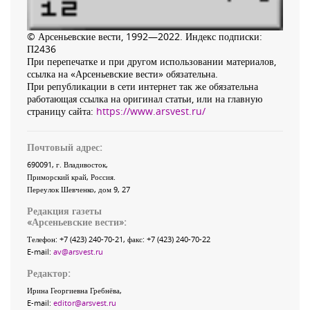
© Арсеньевские вести, 1992—2022. Индекс подписки:
П2436
При перепечатке и при другом использовании материалов,
ссылка на «Арсеньевские вести» обязательна.
При републикации в сети интернет так же обязательна
работающая ссылка на оригинал статьи, или на главную
страницу сайта:
https://www.arsvest.ru/
Почтовый адрес:
690091
, г.
Владивосток
,
Приморский край
,
Россия
.
Переулок Шевченко
, дом 9, 27
Редакция газеты
«
Арсеньевские вести
»:
Телефон:
+7 (423) 240-70-21
, факс:
+7 (423) 240-70-22
E-mail:
av@arsvest.ru
Редактор:
Ирина Георгиевна Гребнёва,
E-mail:
editor@arsvest.ru