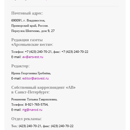
Почтовый адрес:
690091
, г.
Владивосток
,
Приморский край
,
Россия
.
Переулок Шевченко
, дом 9, 27
Редакция газеты
«
Арсеньевские вести
»:
Телефон:
+7 (423) 240-70-21
, факс:
+7 (423) 240-70-22
E-mail:
av@arsvest.ru
Редактор:
Ирина Георгиевна Гребнёва,
E-mail:
editor@arsvest.ru
Собственный корреспондент «АВ»
в Санкт-Петербурге:
Романенко Татьяна Гаврииловна,
Телефон: 8-921-765-5754,
E-mail:
rtg@narod.ru
Отдел рекламы:
Тел.: (423) 240-70-21, факс: (423) 240-70-22