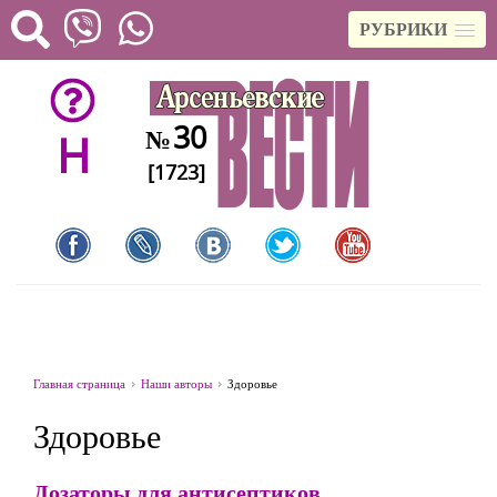
РУБРИКИ
30
№
H
[1723]
Главная страница
Наши авторы
Здоровье
Здоровье
Дозаторы для антисептиков