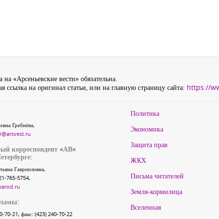
 на «Арсеньевские вести» обязательна.
я ссылка на оригинал статьи, или на главную страницу сайта:
https://w
Политика
евна Гребнёва,
Экономика
r@arsvest.ru
Защита прав
ый корреспондент «АВ»
етербурге:
ЖКХ
тьяна Гаврииловна,
Письма читателей
21-765-5754,
narod.ru
Земля-кормилица
кламы:
Вселенная
40-70-21, факс: (423) 240-70-22