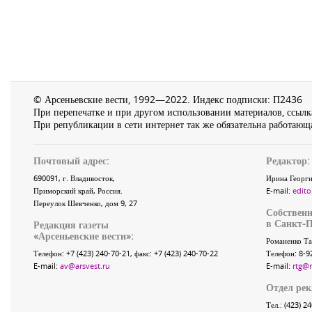
© Арсеньевские вести, 1992—2022. Индекс подписки: П2436
При перепечатке и при другом использовании материалов, ссылка
При републикации в сети интернет так же обязательна работающа
Почтовый адрес:
Редактор:
690091
, г.
Владивосток
,
Ирина Георги
Приморский край
,
Россия
.
E-mail:
edito
Переулок Шевченко
, дом 9, 27
Собственн
в Санкт-П
Редакция газеты
«
Арсеньевские вести
»:
Романенко Та
Телефон:
+7 (423) 240-70-21
, факс:
+7 (423) 240-70-22
Телефон: 8-9
E-mail:
av@arsvest.ru
E-mail:
rtg@
Отдел ре
Тел.: (423) 2