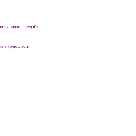
е ворчливым занудой)
ем в Ленобласти