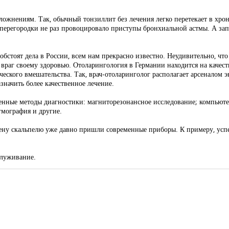
жнениям. Так, обычный тонзиллит без лечения легко перетекает в хрони
ой перегородки не раз провоцировало приступы бронхиальной астмы. А з
 обстоят дела в России, всем нам прекрасно известно. Неудивительно, 
враг своему здоровью. Отоларингология в Германии находится на качест
еского вмешательства. Так, врач-отоларинголог располагает арсеналом 
значить более качественное лечение.
енные методы диагностики: магниторезонансное исследование; компьюте
гмография и другие.
ену скальпелю уже давно пришли современные приборы. К примеру, успе
служивание.