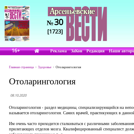
30
№
[1723]
16+
Реклама
ЗаКон
Редакция
Наши автор
Главная страница
Здоровье
Отоларингология
Отоларингология
08.10.2020
Отоларингология - раздел медицины, специализирующийся на непос
называется отоларингология. Самих врачей, практикующих в данно
Им очень часто приходится сталкиваться с различными заболеваниям
прилегающих отделов мозга. Квалифицированный специалист должен