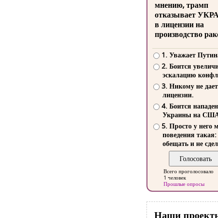
мнению, трамп
отказывает УКР
в лицензии на
производство рак
1. Уважает Путин
2. Боится увелич
эскалацию конфл
3. Никому не дает
лицензии.
4. Боится нападе
Украины на СШ
5. Просто у него 
поведения такая:
обещать и не сдел
Всего проголосовало
1 человек
Прошлые опросы
Наши проект