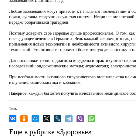
заболеваниях глазницы и т. д.
Любые заболевания могут привести к печальным последствиям и осло
почки, суставы, сердечно сосудистая система. Искривление носов
нередко оборачивался трагедией.
Поэтому доверить свое здоровье лучше профессионалам. О том, как
последующее лечение в Германии. Ведь каждый человек, отнюдь, не 
применения новых технологий и необходимости активного хирургич
технологий. Это позволяет провести более точную диагностику и на
Для постановки точного диагноза внедрены и практикуются соврем
исследований; эндоскопические методы; аудиометрия; электрониста
При необходимости активного хирургического вмешательства на см
излучение, сомнопластика и коблация.
Наверное, каждый бы хотел получить качественное медицинское об
Теги:
Еще в рубрике «Здоровье»