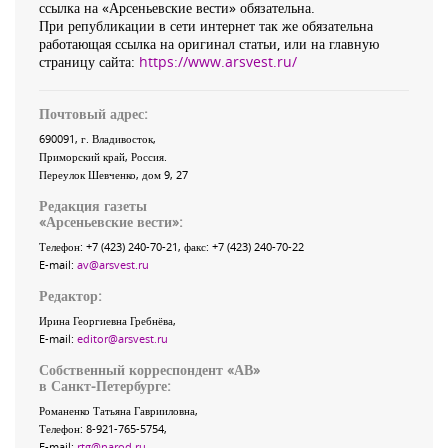
ссылка на «Арсеньевские вести» обязательна.
При републикации в сети интернет так же обязательна
работающая ссылка на оригинал статьи, или на главную
страницу сайта:
https://www.arsvest.ru/
Почтовый адрес:
690091
, г.
Владивосток
,
Приморский край
,
Россия
.
Переулок Шевченко
, дом 9, 27
Редакция газеты
«
Арсеньевские вести
»:
Телефон:
+7 (423) 240-70-21
, факс:
+7 (423) 240-70-22
E-mail:
av@arsvest.ru
Редактор:
Ирина Георгиевна Гребнёва,
E-mail:
editor@arsvest.ru
Собственный корреспондент «АВ»
в Санкт-Петербурге:
Романенко Татьяна Гаврииловна,
Телефон: 8-921-765-5754,
E-mail:
rtg@narod.ru