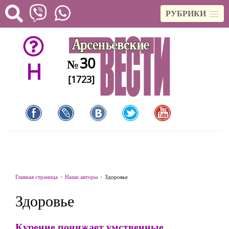
РУБРИКИ
30
№
H
[1723]
Главная страница
Наши авторы
Здоровье
Здоровье
Курение понижает умственные