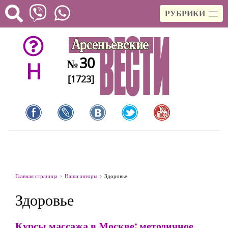
РУБРИКИ
30
№
H
[1723]
Главная страница
Наши авторы
Здоровье
Здоровье
Курсы массажа в Москве: методичное