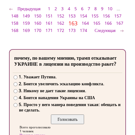
Предыдущая
1
2
3
4
5
6
7
8
9
10
...
148
149
150
151
152
153
154
155
156
157
163
158
159
160
161
162
164
165
166
167
168
169
170
171
172
173
174
Следующая
почему, по вашему мнению, трамп отказывает
УКРАИНЕ в лицензии на производство ракет?
1. Уважает Путина.
2. Боится увеличить эскалацию конфликта.
3. Никому не дает такие лицензии.
4. Боится нападения Украины на США
5. Просто у него манера поведения такая: обещать и
не сделать.
Всего проголосовало
1 человек
Прошлые опросы