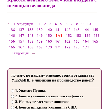
помощью велосипеда
Предыдущая
1
2
3
4
5
6
7
8
9
10
...
136
137
138
139
140
141
142
143
144
145
151
146
147
148
149
150
152
153
154
155
156
157
158
159
160
161
162
163
164
165
166
167
168
169
170
171
172
173
174
Следующая
почему, по вашему мнению, трамп отказывает
УКРАИНЕ в лицензии на производство ракет?
1. Уважает Путина.
2. Боится увеличить эскалацию конфликта.
3. Никому не дает такие лицензии.
4. Боится нападения Украины на США