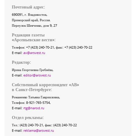
Почтовый адрес:
690091
, г.
Владивосток
,
Приморский край
,
Россия
.
Переулок Шевченко
, дом 9, 27
Редакция газеты
«
Арсеньевские вести
»:
Телефон:
+7 (423) 240-70-21
, факс:
+7 (423) 240-70-22
E-mail:
av@arsvest.ru
Редактор:
Ирина Георгиевна Гребнёва,
E-mail:
editor@arsvest.ru
Собственный корреспондент «АВ»
в Санкт-Петербурге:
Романенко Татьяна Гаврииловна,
Телефон: 8-921-765-5754,
E-mail:
rtg@narod.ru
Отдел рекламы:
Тел.: (423) 240-70-21, факс: (423) 240-70-22
E-mail:
reklama@arsvest.ru