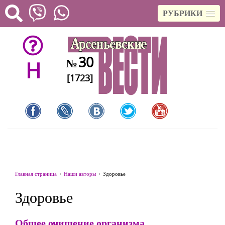
РУБРИКИ
30
№
H
[1723]
Главная страница
Наши авторы
Здоровье
Здоровье
Общее очищение организма