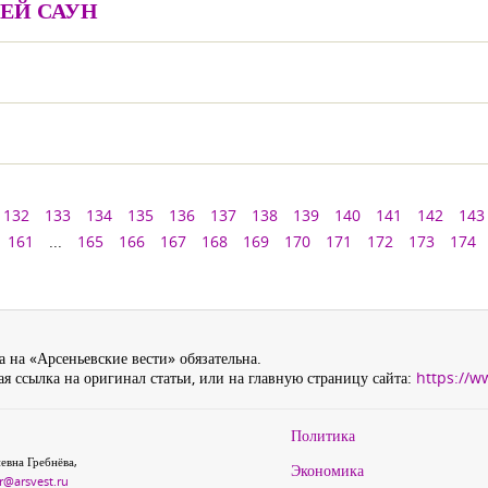
ЕЙ САУН
132
133
134
135
136
137
138
139
140
141
142
143
161
...
165
166
167
168
169
170
171
172
173
174
 на «Арсеньевские вести» обязательна.
я ссылка на оригинал статьи, или на главную страницу сайта:
https://w
Политика
евна Гребнёва,
Экономика
r@arsvest.ru