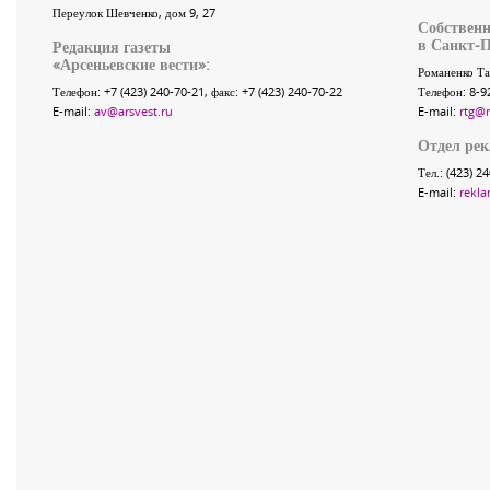
Переулок Шевченко
, дом 9, 27
Собственн
в Санкт-П
Редакция газеты
«
Арсеньевские вести
»:
Романенко Та
Телефон:
+7 (423) 240-70-21
, факс:
+7 (423) 240-70-22
Телефон: 8-9
E-mail:
av@arsvest.ru
E-mail:
rtg@
Отдел ре
Тел.: (423) 2
E-mail:
rekla