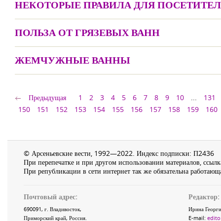
НЕКОТОРЫЕ ПРАВИЛА ДЛЯ ПОСЕТИТЕЛ
ПОЛЬЗА ОТ ГРЯЗЕВЫХ ВАНН
ЖЕМЧУЖНЫЕ ВАННЫ
Предыдущая
1
2
3
4
5
6
7
8
9
10
...
131
150
151
152
153
154
155
156
157
158
159
160
© Арсеньевские вести, 1992—2022. Индекс подписки: П2436
При перепечатке и при другом использовании материалов, ссылка
При републикации в сети интернет так же обязательна работающа
Почтовый адрес:
Редактор:
690091
, г.
Владивосток
,
Ирина Георги
Приморский край
,
Россия
.
E-mail:
edito