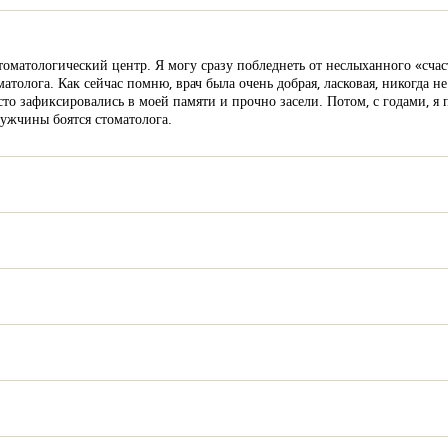
томатологический центр. Я могу сразу побледнеть от неслыханного «счас
атолога. Как сейчас помню, врач была очень добрая, ласковая, никогда н
сто зафиксировались в моей памяти и прочно засели. Потом, с годами, я п
мужчины боятся стоматолога.