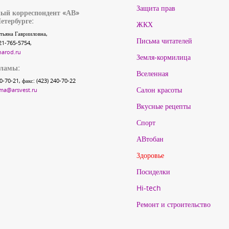
Защита прав
ый корреспондент «АВ»
етербурге:
ЖКХ
тьяна Гаврииловна,
Письма читателей
21-765-5754,
narod.ru
Земля-кормилица
кламы:
Вселенная
40-70-21, факс: (423) 240-70-22
Салон красоты
ma@arsvest.ru
Вкусные рецепты
Спорт
АВтобан
Здоровье
Посиделки
Hi-tech
Ремонт и строительство