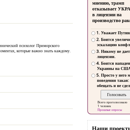
мнению, трамп
отказывает УКР
в лицензии на
производство рак
1. Уважает Путин
2. Боится увелич
эскалацию конфл
клинический психолог Приморского
 моментах, которые важно знать каждому.
3. Никому не дает
лицензии.
4. Боится нападе
Украины на СШ
5. Просто у него 
поведения такая:
обещать и не сдел
Всего проголосовало
1 человек
Прошлые опросы
Наши проект