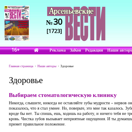
30
№
[1723]
16+
Реклама
ЗаКон
Редакция
Наши автор
Главная страница
Наши авторы
Здоровье
Здоровье
Выбираем стоматологическую клинику
Никогда, слышите, никогда не оставляйте зубы мудрости – нервов он
показалось, что я стал умнее. Но, поверьте, это мне так казалось. З
вроде бы нет. Ты спишь, ешь, ходишь на работу, и ничего тебя не тр
кровь. Чистка зубов вызывает неприятные ощущения. И ты думаешь, 
примет правильное положение.