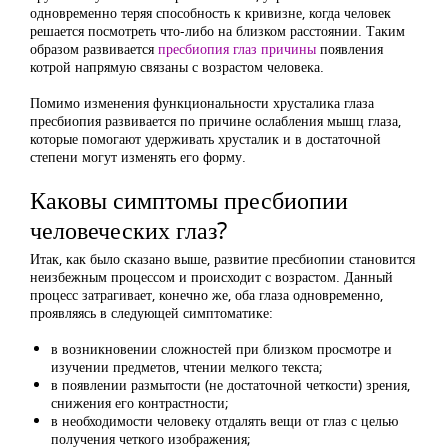
одновременно теряя способность к кривизне, когда человек
решается посмотреть что-либо на близком расстоянии. Таким
образом развивается
пресбиопия глаз причины
появления
котрой напрямую связаны с возрастом человека.
Помимо изменения функциональности хрусталика глаза
пресбиопия развивается по причине ослабления мышц глаза,
которые помогают удерживать хрусталик и в достаточной
степени могут изменять его форму.
Каковы симптомы пресбиопии
человеческих глаз?
Итак, как было сказано выше, развитие пресбиопии становится
неизбежным процессом и происходит с возрастом. Данный
процесс затрагивает, конечно же, оба глаза одновременно,
проявляясь в следующей симптоматике:
в возникновении сложностей при близком просмотре и
изучении предметов, чтении мелкого текста;
в появлении размытости (не достаточной четкости) зрения,
снижения его контрастности;
в необходимости человеку отдалять вещи от глаз с целью
получения четкого изображения;