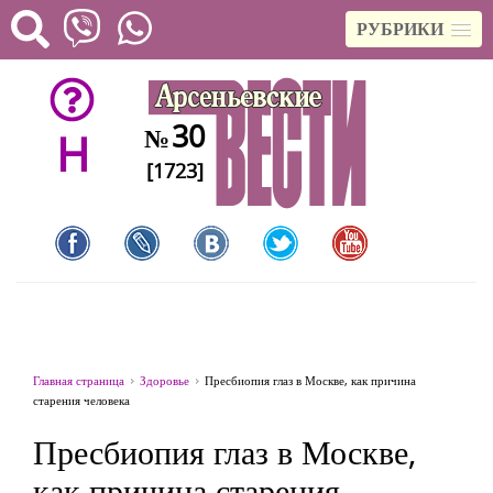
РУБРИКИ
30
№
H
[1723]
Главная страница
Здоровье
Пресбиопия глаз в Москве, как причина
старения человека
Пресбиопия глаз в Москве,
как причина старения