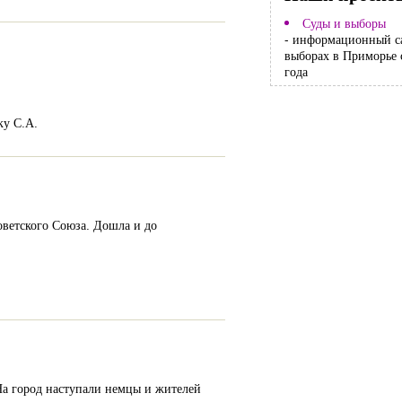
Суды и выборы
- информационный с
выборах в Приморье 
года
ку С.А.
оветского Союза. Дошла и до
 На город наступали немцы и жителей