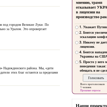
мнению, трамп
отказывает УКР
в лицензии на
производство рак
ом под городом Великие Луки. По
1. Уважает Путин
льно за Уралом. Это опровергает
2. Боится увелич
эскалацию конфл
3. Никому не дает
лицензии.
4. Боится нападе
Украины на СШ
5. Просто у него 
поведения такая:
ы» Надеждинского района. Мы, «дети
обещать и не сдел
атели этих благ остаются за пределами
Всего проголосовало
1 человек
Прошлые опросы
Наши проект