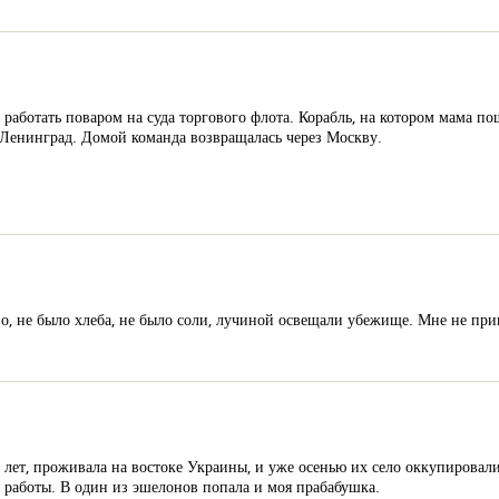
аботать поваром на суда торгового флота. Корабль, на котором мама пош
 Ленинград. Домой команда возвращалась через Москву.
, не было хлеба, не было соли, лучиной освещали убежище. Мне не приш
6 лет, проживала на востоке Украины, и уже осенью их село оккупирова
 работы. В один из эшелонов попала и моя прабабушка.