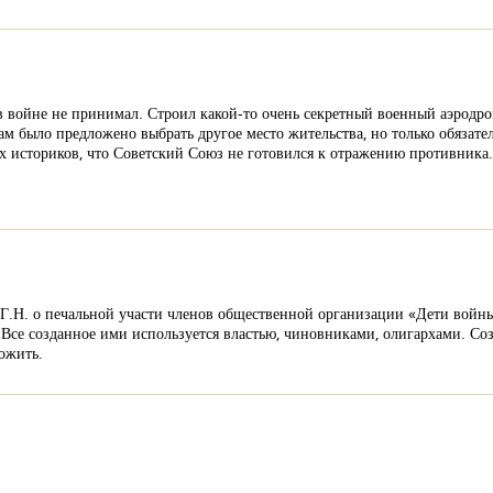
 в войне не принимал. Строил какой-то очень секретный военный аэродр
ам было предложено выбрать другое место жительства, но только обязате
 историков, что Советский Союз не готовился к отражению противника.
й Г.Н. о печальной участи членов общественной организации «Дети войн
се созданное ими используется властью, чиновниками, олигархами. Созд
ожить.