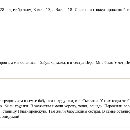
 лет, ее братьям, Коле – 13, а Васе – 18. И все они с оккупированной т
онт, а мы остались – бабушка, мама, я и сестра Вера. Мне было 9 лет, Ве
е грудничком в семье бабушки и дедушки, в г. Сызрани. У них когда-то 
к. были трудяги. В хозяйстве имели корову, телят, лошадь. Пережили гол
, станицу Платнировскую. Там жили бабушкины сестры. В семье остались
, эпидемий.