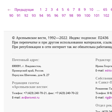
Предыдущая
1
2
3
4
5
6
7
8
9
10
...
65
90
91
92
93
94
95
96
97
98
99
100
101
102
© Арсеньевские вести, 1992—2022. Индекс подписки: П2436
При перепечатке и при другом использовании материалов, ссылка
При републикации в сети интернет так же обязательна работающа
Почтовый адрес:
Редактор:
690091
, г.
Владивосток
,
Ирина Георги
Приморский край
,
Россия
.
E-mail:
edito
Переулок Шевченко
, дом 9, 27
Собственн
в Санкт-П
Редакция газеты
«
Арсеньевские вести
»:
Романенко Та
Телефон:
+7 (423) 240-70-21
, факс:
+7 (423) 240-70-22
Телефон: 8-9
E-mail:
av@arsvest.ru
E-mail:
rtg@
Отдел ре
Тел.: (423) 2