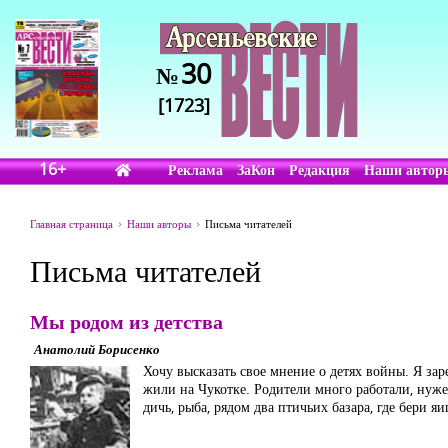
30
№
[1723]
16+
Реклама
ЗаКон
Редакция
Наши автор
Главная страница
Наши авторы
Письма читателей
Письма читателей
Мы родом из детства
Анатолий Борисенко
Хочу высказать свое мнение о детях войны. Я за
жили на Чукотке. Родители много работали, нуже
дичь, рыба, рядом два птичьих базара, где бери я