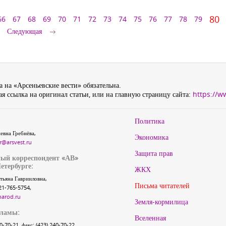
80
66
67
68
69
70
71
72
73
74
75
76
77
78
79
Следующая
 на «Арсеньевские вести» обязательна.
я ссылка на оригинал статьи, или на главную страницу сайта:
https://w
Политика
евна Гребнёва,
Экономика
r@arsvest.ru
Защита прав
ый корреспондент «АВ»
етербурге:
ЖКХ
тьяна Гаврииловна,
Письма читателей
21-765-5754,
narod.ru
Земля-кормилица
кламы:
Вселенная
40-70-21, факс: (423) 240-70-22