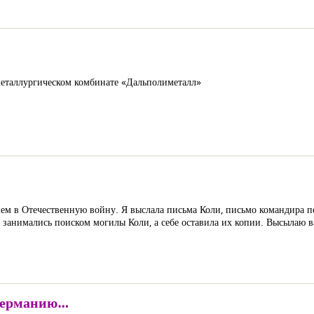
-металлургическом комбинате «Дальполиметалл»
шем в Отечественную войну. Я выслала письма Коли, письмо командира п
 занимались поиском могилы Коли, а себе оставила их копии. Высылаю 
 Германию…