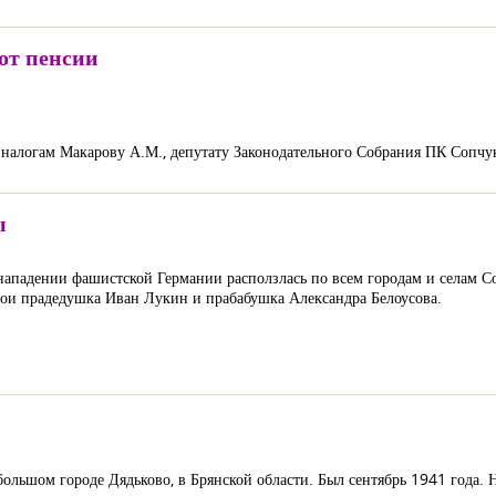
 от пенсии
 налогам Макарову А.М., депутату Законодательного Собрания ПК Сопчу
ы
нападении фашистской Германии расползлась по всем городам и селам С
 мои прадедушка Иван Лукин и прабабушка Александра Белоусова.
большом городе Дядьково, в Брянской области. Был сентябрь 1941 года.