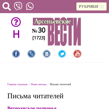
РУБРИКИ
30
№
H
[1723]
Главная страница
Наши авторы
Письма читателей
Письма читателей
Ветеранское подворье