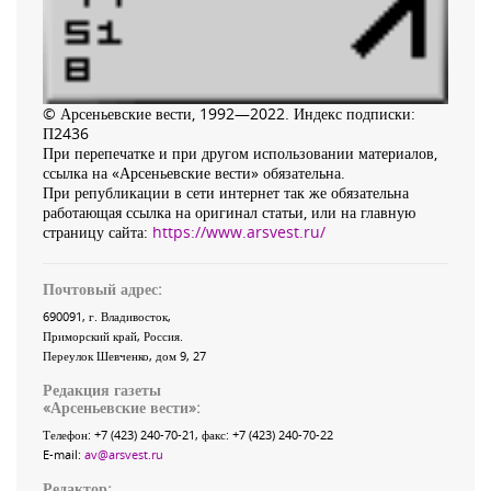
© Арсеньевские вести, 1992—2022. Индекс подписки:
П2436
При перепечатке и при другом использовании материалов,
ссылка на «Арсеньевские вести» обязательна.
При републикации в сети интернет так же обязательна
работающая ссылка на оригинал статьи, или на главную
страницу сайта:
https://www.arsvest.ru/
Почтовый адрес:
690091
, г.
Владивосток
,
Приморский край
,
Россия
.
Переулок Шевченко
, дом 9, 27
Редакция газеты
«
Арсеньевские вести
»:
Телефон:
+7 (423) 240-70-21
, факс:
+7 (423) 240-70-22
E-mail:
av@arsvest.ru
Редактор: