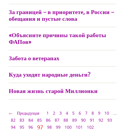
За границей – в приоритете, в России –
обещания и пустые слова
«Объясните причины такой работы
ФАПов»
Забота о ветеранах
Куда уходят народные деньги?
Новая жизнь старой Миллионки
Предыдущая
1
2
3
4
5
6
7
8
9
10
...
82
83
84
85
86
87
88
89
90
91
92
93
97
94
95
96
98
99
100
101
102