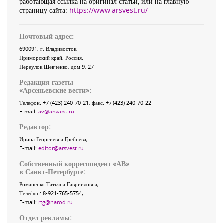
работающая ссылка на оригинал статьи, или на главную
страницу сайта:
https://www.arsvest.ru/
Почтовый адрес:
690091
, г.
Владивосток
,
Приморский край
,
Россия
.
Переулок Шевченко
, дом 9, 27
Редакция газеты
«
Арсеньевские вести
»:
Телефон:
+7 (423) 240-70-21
, факс:
+7 (423) 240-70-22
E-mail:
av@arsvest.ru
Редактор:
Ирина Георгиевна Гребнёва,
E-mail:
editor@arsvest.ru
Собственный корреспондент «АВ»
в Санкт-Петербурге:
Романенко Татьяна Гаврииловна,
Телефон: 8-921-765-5754,
E-mail:
rtg@narod.ru
Отдел рекламы: