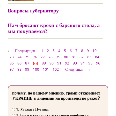
Вопросы губернатору
Нам бросают крохи с барского стола, а
мы покупаемся?
Предыдущая
1
2
3
4
5
6
7
8
9
10
...
73
74
75
76
77
78
79
80
81
82
83
84
88
85
86
87
89
90
91
92
93
94
95
96
97
98
99
100
101
102
Следующая
почему, по вашему мнению, трамп отказывает
УКРАИНЕ в лицензии на производство ракет?
1. Уважает Путина.
2. Боится увеличить эскалацию конфликта.