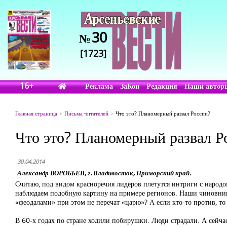
30
№
[1723]
16+
Реклама
ЗаКон
Редакция
Наши автор
Главная страница
Письма читателей
Что это? Планомерный развал России?
Что это? Планомерный развал Р
30.04.2014
Александр ВОРОБЬЕВ, г. Владивосток, Приморский край.
Считаю, под видом красноречия лидеров плетутся интриги с народо
наблюдаем подобную картину на примере регионов. Наши чиновники 
«феодалами» при этом не перечат «царю»? А если кто-то против, то
В 60-х годах по стране ходили побирушки. Люди страдали. А сейча