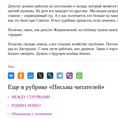
Депутат должен работать на энтузиазме и окладе, который является
прочей шушеры. На деле все выходит по-другому. Мы видим разруху
главное – справедливый суд. А у нас получается, кто больше на ча
как это было при Советах. И все судебные процессы, если, конечно,
Полагаю, таких, как депутат Жириновский, на публику нужно выпуск
страдают.
Полагаю, сколько земель, а все сельское хозяйство загублено. Погол
ура из Австралии. С ним легче работать, оно дешевле. Закон о торго
больно смотреть. Думать о будущем вообще боязно.
Теги:
Еще в рубрике «Письма читателей»
МЕЖДУ СТРУЙКАМИ
РОДИНА МАМА?
Обновление с оголением