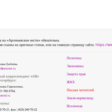
 на «Арсеньевские вести» обязательна.
я ссылка на оригинал статьи, или на главную страницу сайта:
https://w
Политика
евна Гребнёва,
Экономика
r@arsvest.ru
Защита прав
ый корреспондент «АВ»
етербурге:
ЖКХ
тьяна Гаврииловна,
Письма читателей
21-765-5754,
narod.ru
Земля-кормилица
кламы:
Вселенная
40-70-21, факс: (423) 240-70-22