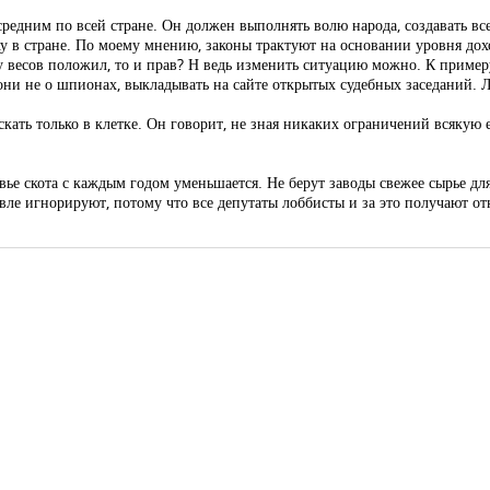
 средним по всей стране. Он должен выполнять волю народа, создавать вс
 в стране. По моему мнению, законы трактуют на основании уровня дохо
шу весов положил, то и прав? Н ведь изменить ситуацию можно. К пример
 они не о шпионах, выкладывать на сайте открытых судебных заседаний. Л
ать только в клетке. Он говорит, не зная никаких ограничений всякую ер
овье скота с каждым годом уменьшается. Не берут заводы свежее сырье для
вле игнорируют, потому что все депутаты лоббисты и за это получают отка