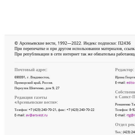
© Арсеньевские вести, 1992—2022. Индекс подписки: П2436
При перепечатке и при другом использовании материалов, ссылка
При републикации в сети интернет так же обязательна работающа
Почтовый адрес:
Редактор:
690091
, г.
Владивосток
,
Ирина Георги
Приморский край
,
Россия
.
E-mail:
edito
Переулок Шевченко
, дом 9, 27
Собственн
в Санкт-П
Редакция газеты
«
Арсеньевские вести
»:
Романенко Та
Телефон:
+7 (423) 240-70-21
, факс:
+7 (423) 240-70-22
Телефон: 8-9
E-mail:
av@arsvest.ru
E-mail:
rtg@
Отдел ре
Тел.: (423) 2