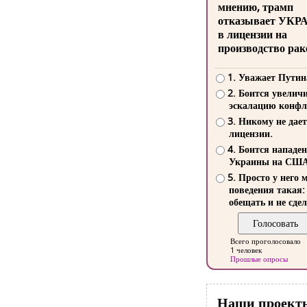
мнению, трамп
отказывает УКР
в лицензии на
производство рак
1. Уважает Путин
2. Боится увелич
эскалацию конфл
3. Никому не дает
лицензии.
4. Боится нападе
Украины на СШ
5. Просто у него 
поведения такая:
обещать и не сдел
Всего проголосовало
1 человек
Прошлые опросы
Наши проект