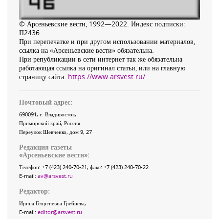
© Арсеньевские вести, 1992—2022. Индекс подписки:
П2436
При перепечатке и при другом использовании материалов,
ссылка на «Арсеньевские вести» обязательна.
При републикации в сети интернет так же обязательна
работающая ссылка на оригинал статьи, или на главную
страницу сайта:
https://www.arsvest.ru/
Почтовый адрес:
690091
, г.
Владивосток
,
Приморский край
,
Россия
.
Переулок Шевченко
, дом 9, 27
Редакция газеты
«
Арсеньевские вести
»:
Телефон:
+7 (423) 240-70-21
, факс:
+7 (423) 240-70-22
E-mail:
av@arsvest.ru
Редактор:
Ирина Георгиевна Гребнёва,
E-mail:
editor@arsvest.ru