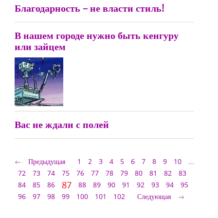
Благодарность – не власти стиль!
В нашем городе нужно быть кенгуру
или зайцем
Вас не ждали с полей
Предыдущая
1
2
3
4
5
6
7
8
9
10
...
72
73
74
75
76
77
78
79
80
81
82
83
87
84
85
86
88
89
90
91
92
93
94
95
96
97
98
99
100
101
102
Следующая