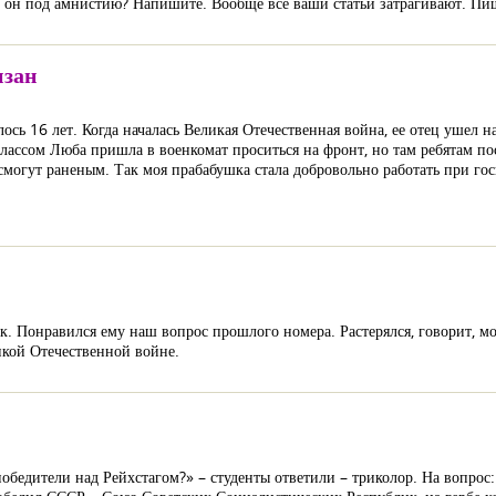
ли он под амнистию? Напишите. Вообще все ваши статьи затрагивают. Пи
изан
ь 16 лет. Когда началась Великая Отечественная война, ее отец ушел на 
лассом Люба пришла в военкомат проситься на фронт, но там ребятам пос
 смогут раненым. Так моя прабабушка стала добровольно работать при го
 Понравился ему наш вопрос прошлого номера. Растерялся, говорит, мол
икой Отечественной войне.
обедители над Рейхстагом?» – студенты ответили – триколор. На вопрос: 