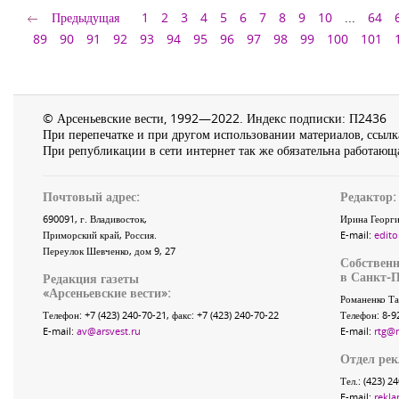
Предыдущая
1
2
3
4
5
6
7
8
9
10
...
64
89
90
91
92
93
94
95
96
97
98
99
100
101
© Арсеньевские вести, 1992—2022. Индекс подписки: П2436
При перепечатке и при другом использовании материалов, ссылка
При републикации в сети интернет так же обязательна работающа
Почтовый адрес:
Редактор:
690091
, г.
Владивосток
,
Ирина Георги
Приморский край
,
Россия
.
E-mail:
edito
Переулок Шевченко
, дом 9, 27
Собственн
в Санкт-П
Редакция газеты
«
Арсеньевские вести
»:
Романенко Та
Телефон:
+7 (423) 240-70-21
, факс:
+7 (423) 240-70-22
Телефон: 8-9
E-mail:
av@arsvest.ru
E-mail:
rtg@
Отдел ре
Тел.: (423) 2
E-mail:
rekla