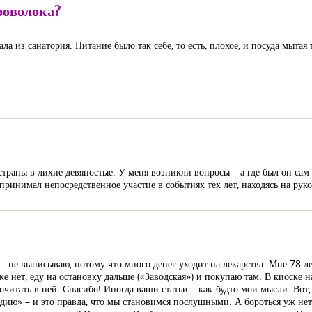
роволока?
а из санатория. Питание было так себе, то есть, плохое, и посуда мытая 
траны в лихие девяностые. У меня возникли вопросы – а где был он сам
ринимал непосредственное участие в событиях тех лет, находясь на рук
 не выписываю, потому что много денег уходит на лекарства. Мне 78 ле
уже нет, еду на остановку дальше («Заводская») и покупаю там. В киоске
 почитать в ней. Спасибо! Иногда ваши статьи – как-будто мои мысли. Вот
идию» – и это правда, что мы становимся послушными. А бороться уж нет 