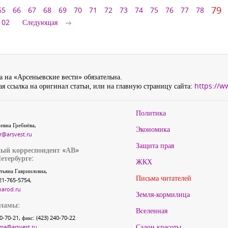
79
65
66
67
68
69
70
71
72
73
74
75
76
77
78
102
Следующая
 на «Арсеньевские вести» обязательна.
я ссылка на оригинал статьи, или на главную страницу сайта:
https://w
Политика
евна Гребнёва,
Экономика
r@arsvest.ru
Защита прав
ый корреспондент «АВ»
етербурге:
ЖКХ
тьяна Гаврииловна,
Письма читателей
21-765-5754,
narod.ru
Земля-кормилица
кламы:
Вселенная
40-70-21, факс: (423) 240-70-22
Салон красоты
ma@arsvest.ru