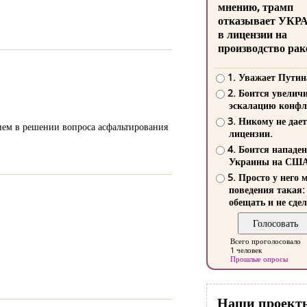
мнению, трамп
отказывает УКР
в лицензии на
производство рак
1. Уважает Путин
2. Боится увелич
эскалацию конфл
3. Никому не дает
ием в решении вопроса асфальтирования
лицензии.
4. Боится нападе
Украины на СШ
5. Просто у него 
поведения такая:
обещать и не сдел
Всего проголосовало
1 человек
Прошлые опросы
Наши проект