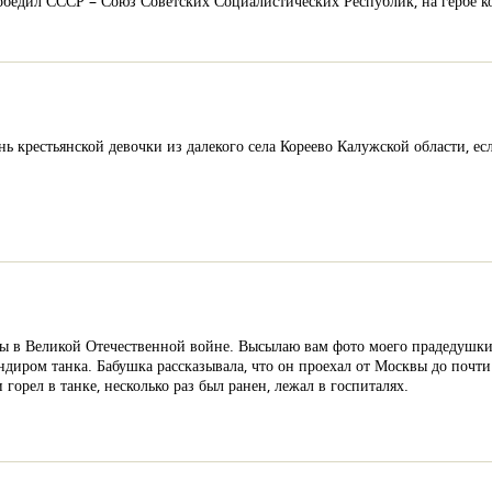
обедил СССР – Союз Советских Социалистических Республик, на гербе ко
нь крестьянской девочки из далекого села Кореево Калужской области, есл
ды в Великой Отечественной войне. Высылаю вам фото моего прадедушки
диром танка. Бабушка рассказывала, что он проехал от Москвы до почти 
горел в танке, несколько раз был ранен, лежал в госпиталях.