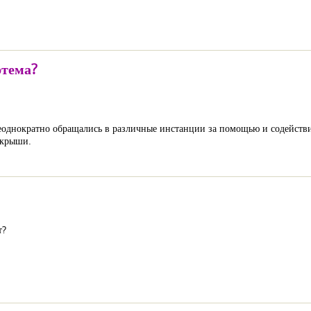
ртема?
еоднократно обращались в различные инстанции за помощью и содейств
 крыши.
т?