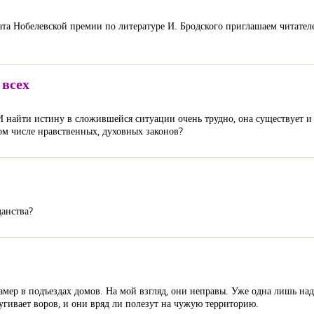
ата Нобелевской премии по литературе И. Бродского приглашаем читателе
 всех
И найти истину в сложившейся ситуации очень трудно, она существует 
том числе нравственных, духовных законов?
данства?
амер в подъездах домов. На мой взгляд, они неправы. Уже одна лишь на
гивает воров, и они вряд ли полезут на чужую территорию.