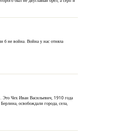
торого был не двуглавый орел, а серп и
и б не война. Война у нас отняла
. Это Чех Иван Васильевич, 1910 года
Берлина, освобождали города, села,