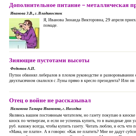
Дополнительное питание – металлическая п
Иванова З.В., г. Владивосток
Я, Иванова Зинаида Викторовна, 29 апреля приехал
помаде.
Зияющие пустотами высоты
Федотов А.П.
Путин обвинял либералов в плохом руководстве и разворовывании с
двухтысячном свалился с Луны прямо в кресло президента? Или он п
Отец о войне не рассказывал
Назимова Тамара Ивановна, г. Находка
Являюсь вашим постоянным читателем, но газету покупаю в киоске –
киоск по четвергам, и если не успеешь купить, то в выходные дни 
руб. нахожу всегда, чтобы купить газету. Читать люблю, и есть что
«Мама, не плати». А я говорю: «Как не платить? Мне не дадут субс