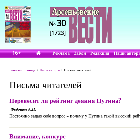
30
№
[1723]
16+
Реклама
ЗаКон
Редакция
Наши автор
Главная страница
Наши авторы
Письма читателей
Письма читателей
Перевесит ли рейтинг деяния Путина?
Федотов А.П.
Постоянно задаю себе вопрос – почему у Путина такой высокий рей
Внимание, конкурс