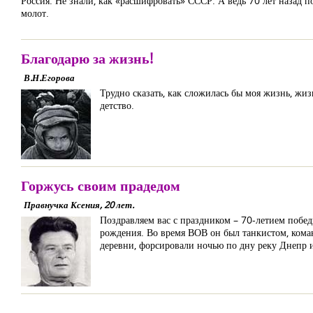
Россия. Не знали, как «расшифровать» СССР. А ведь 70 лет назад п
молот.
Благодарю за жизнь!
В.Н.Егорова
Трудно сказать, как сложилась бы моя жизнь, жиз
детство.
Горжусь своим прадедом
Правнучка Ксения, 20 лет.
Поздравляем вас с праздником – 70-летием побе
рождения. Во время ВОВ он был танкистом, коман
деревни, форсировали ночью по дну реку Днепр и 