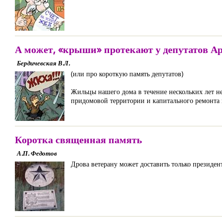
А может, «крыши» протекают у депутатов А
Бердичевская В.Л.
(или про короткую память депутатов)
Жильцы нашего дома в течение нескольких лет н
придомовой территории и капитального ремонта
Коротка священная память
А.П. Федотов
Дрова ветерану может доставить только президен