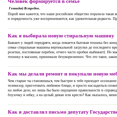
Человек формируется в семье
Геннадий Ястребов.
Порой мне кажется, что наше российское общество поразила такая ж
и порядочность уже воспринимаются, как удивительная редкость. П
Как я выбирала новую стиральную машину
Бывают у людей передряги, когда ломается бытовая техника без конц
семье стиральные машины вертикальной загрузки до последнего вре
розетки, постоянные перебои, отчего часто пробки выбивает). Но мас
технику в магазин, принимали безукоризненно. Что это такое, закон
Как мы делали ремонт и покупали новую ме
Чем старше ты становишься, тем быстрее к тебе приходит осознание
телевизор, приготовить любимое блюдо, и просто насладиться спок
на любое дело, но лишь бы было ощущение правильности и справедл
блузочку и юбку, а на целый диван или кресло? Как оказалось, меня
Как я доставлял письмо депутату Государс