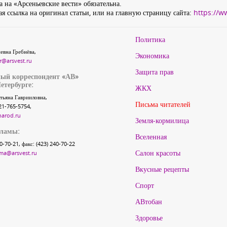
 на «Арсеньевские вести» обязательна.
я ссылка на оригинал статьи, или на главную страницу сайта:
https://w
Политика
евна Гребнёва,
Экономика
r@arsvest.ru
Защита прав
ый корреспондент «АВ»
етербурге:
ЖКХ
тьяна Гаврииловна,
Письма читателей
21-765-5754,
narod.ru
Земля-кормилица
кламы:
Вселенная
40-70-21, факс: (423) 240-70-22
Салон красоты
ma@arsvest.ru
Вкусные рецепты
Спорт
АВтобан
Здоровье