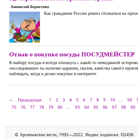
Анатолий Борисенко
Как гражданин России решил отозваться на приз
Отзыв о покупке посуды ПОСУДМЕЙСТЕР
К выбору посуды я всегда отношусь с какой-то невиданной осторожн
«исследование» на наличие царапин, сколов, качества самого про
наблюдать, когда я делаю покупки в интернете.
Предыдущая
1
2
3
4
5
6
7
8
9
10
...
50
75
76
77
78
79
80
...
93
94
95
96
97
98
99
© Арсеньевские вести, 1992—2022. Индекс подписки: П2436