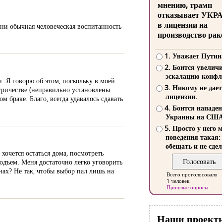
мнению, трамп
отказывает УКР
в лицензии на
зни обычная человеческая воспитанность
производство рак
1. Уважает Путин
2. Боится увелич
эскалацию конфл
и. Я говорю об этом, поскольку в моей
3. Никому не дает
тричестве (неправильно установлены
лицензии.
м браке. Благо, всегда удавалось сдавать
4. Боится нападе
Украины на СШ
5. Просто у него 
поведения такая:
обещать и не сдел
хочется остаться дома, посмотреть
одъем. Меня достаточно легко уговорить
ах? Не так, чтобы выбор пал лишь на
Всего проголосовало
1 человек
Прошлые опросы
Наши проект