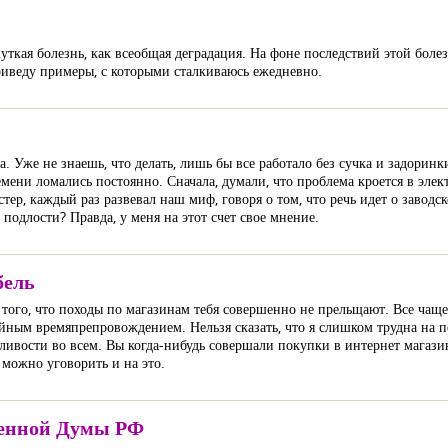
уткая болезнь, как всеобщая деградация. На фоне последствий этой боле
риведу примеры, с которыми сталкиваюсь ежедневно.
а. Уже не знаешь, что делать, лишь бы все работало без сучка и задоринк
мени ломались постоянно. Сначала, думали, что проблема кроется в элек
тер, каждый раз развевал наш миф, говоря о том, что речь идет о заводско
 подлости? Правда, у меня на этот счет свое мнение.
бель
 того, что походы по магазинам тебя совершенно не прельщают. Все чаще 
ойным времяпрепровождением. Нельзя сказать, что я слишком трудна на п
ивости во всем. Вы когда-нибудь совершали покупки в интернет магазин
 можно уговорить и на это.
твенной Думы РФ