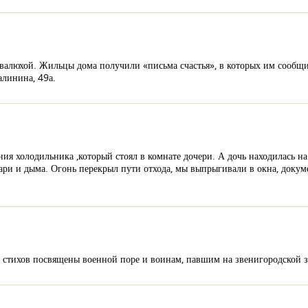
азвалюхой. Жильцы дома получили «письма счастья», в которых им сообщи
алинина, 49а.
ия холодильника ,который стоял в комнате дочери. А дочь находилась на
ри и дыма. Огонь перекрыл пути отхода, мы выпрыгивали в окна, докум
 стихов посвящены военной поре и воинам, павшим на звенигородской з