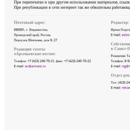
При перепечатке и при другом использовании материалов, ссылка
При републикации в сети интернет так же обязательна работающа
Почтовый адрес:
Редактор:
690091
, г.
Владивосток
,
Ирина Георги
Приморский край
,
Россия
.
E-mail:
edito
Переулок Шевченко
, дом 9, 27
Собственн
в Санкт-П
Редакция газеты
«
Арсеньевские вести
»:
Романенко Та
Телефон:
+7 (423) 240-70-21
, факс:
+7 (423) 240-70-22
Телефон: 8-9
E-mail:
av@arsvest.ru
E-mail:
rtg@
Отдел ре
Тел.: (423) 2
E-mail:
rekla