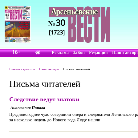
30
№
[1723]
16+
Реклама
ЗаКон
Редакция
Наши автор
Главная страница
Наши авторы
Письма читателей
Письма читателей
Следствие ведут знатоки
Анастасия Попова
Предновогоднее чудо совершили опера и следователи Ленинского ра
за несколько недель до Нового года Люду нашли.