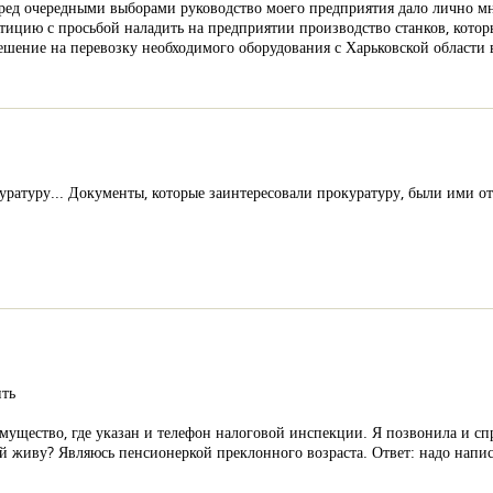
перед очередными выборами руководство моего предприятия дало лично м
тицию с просьбой наладить на предприятии производство станков, котор
шение на перевозку необходимого оборудования с Харьковской области 
уратуру... Документы, которые заинтересовали прокуратуру, были ими от
ить
мущество, где указан и телефон налоговой инспекции. Я позвонила и спр
й живу? Являюсь пенсионеркой преклонного возраста. Ответ: надо напис