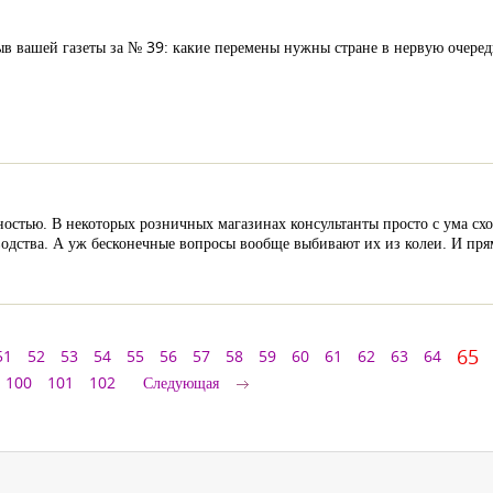
ыв вашей газеты за № 39: какие перемены нужны стране в нервую очеред
остью. В некоторых розничных магазинах консультанты просто с ума сход
изводства. А уж бесконечные вопросы вообще выбивают их из колеи. И 
65
51
52
53
54
55
56
57
58
59
60
61
62
63
64
100
101
102
Следующая