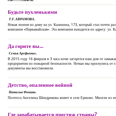
Будьте пухленькими
Т.Т. АВРАМОВА.
Новая эпопея по дому на ул. Калинина, 173, который стал почти р
компания «Первамайская». Эта компания находится по адресу: ул. К
Да горите вы...
Семья Арефьевых.
В 2015 году 16 февраля в 3 часа ночи загорелся наш дом от замыкан
предприятия по пожарной безопасности. Ночью мы проснулись от га
документы мы восстановили.
Детство, опаленное войной
Наталья Фонина.
Поэтесса Ангелина Шендрикова живет в селе Ершово. Многие из ее
Где зарабатывается престиж страны?