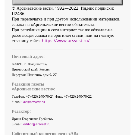
© Арсеньевские вести, 1992—2022. Индекс подписки:
П2436
При перепечатке и при другом использовании материалов,
ссылка на «Арсеньевские вести» обязательна.
При републикации в сети интернет так же обязательна
работающая ссылка на оригинал статьи, или на главную
страницу сайта:
https://www.arsvest.ru/
Почтовый адрес:
690091
, г.
Владивосток
,
Приморский край
,
Россия
.
Переулок Шевченко
, дом 9, 27
Редакция газеты
«
Арсеньевские вести
»:
Телефон:
+7 (423) 240-70-21
, факс:
+7 (423) 240-70-22
E-mail:
av@arsvest.ru
Редактор:
Ирина Георгиевна Гребнёва,
E-mail:
editor@arsvest.ru
Собственный корреспондент «АВ»