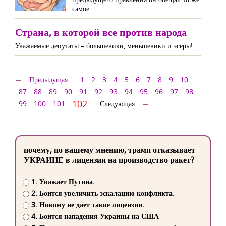
самое.
Страна, в которой все против народа
Уважаемые депутаты – большевики, меньшевики и эсеры!
Предыдущая
1
2
3
4
5
6
7
8
9
10
...
87
88
89
90
91
92
93
94
95
96
97
98
102
99
100
101
Следующая
почему, по вашему мнению, трамп отказывает
УКРАИНЕ в лицензии на производство ракет?
1. Уважает Путина.
2. Боится увеличить эскалацию конфликта.
3. Никому не дает такие лицензии.
4. Боится нападения Украины на США