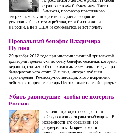
из российского детского дома. На своей
страничке в «Фейсбуке» мама Татьяна
Зимакова, профессор престижного
американского университета, задается вопросом,
усыновила бы их семья ребенка, если бы они жили
в России, а не в США, и сомневается. И вот почему.
Провальный бенефис Владимира
Путина
20 декабря 2012 года при многомиллионной зрительской
аудитории прошел 8-й по счету бенефис человека, который,
вероятно, считает себя неплохим актером: одна тирада про
бандерлогов чего стоит. И значит, интерес публики
гарантирован. Режиссер-постановщик этого искреннего
действа, его пресс-секретарь Песков сколотил свой продукт.
Убить равнодушие, чтобы не потерять
Россию
Господин президент обещает нам
райскую жизнь с экрана зомбоящика. В
искренности его обещаний все
разуверились. За время своего
предыдущего правления он обещал то же