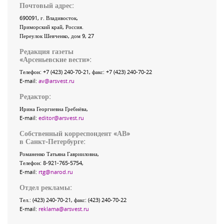
Почтовый адрес:
690091
, г.
Владивосток
,
Приморский край
,
Россия
.
Переулок Шевченко
, дом 9, 27
Редакция газеты
«
Арсеньевские вести
»:
Телефон:
+7 (423) 240-70-21
, факс:
+7 (423) 240-70-22
E-mail:
av@arsvest.ru
Редактор:
Ирина Георгиевна Гребнёва,
E-mail:
editor@arsvest.ru
Собственный корреспондент «АВ»
в Санкт-Петербурге:
Романенко Татьяна Гаврииловна,
Телефон: 8-921-765-5754,
E-mail:
rtg@narod.ru
Отдел рекламы:
Тел.: (423) 240-70-21, факс: (423) 240-70-22
E-mail:
reklama@arsvest.ru