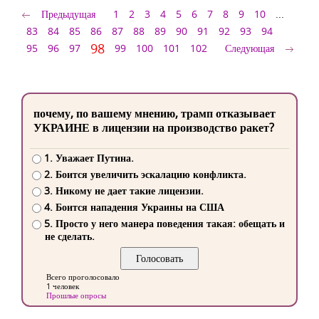
Предыдущая
1
2
3
4
5
6
7
8
9
10
...
83
84
85
86
87
88
89
90
91
92
93
94
98
95
96
97
99
100
101
102
Следующая
почему, по вашему мнению, трамп отказывает
УКРАИНЕ в лицензии на производство ракет?
1. Уважает Путина.
2. Боится увеличить эскалацию конфликта.
3. Никому не дает такие лицензии.
4. Боится нападения Украины на США
5. Просто у него манера поведения такая: обещать и
не сделать.
Всего проголосовало
1 человек
Прошлые опросы