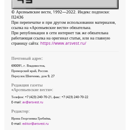
© Арсеньевские вести, 1992—2022. Индекс подписки:
П2436
При перепечатке и при другом использовании материалов,
ссылка на «Арсеньевские вести» обязательна.
При републикации в сети интернет так же обязательна
работающая ссылка на оригинал статьи, или на главную
страницу сайта:
https://www.arsvest.ru/
Почтовый адрес:
690091
, г.
Владивосток
,
Приморский край
,
Россия
.
Переулок Шевченко
, дом 9, 27
Редакция газеты
«
Арсеньевские вести
»:
Телефон:
+7 (423) 240-70-21
, факс:
+7 (423) 240-70-22
E-mail:
av@arsvest.ru
Редактор:
Ирина Георгиевна Гребнёва,
E-mail:
editor@arsvest.ru