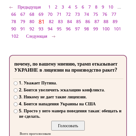
Предыдущая
1
2
3
4
5
6
7
8
9
10
...
66
67
68
69
70
71
72
73
74
75
76
77
81
78
79
80
82
83
84
85
86
87
88
89
90
91
92
93
94
95
96
97
98
99
100
101
102
Следующая
почему, по вашему мнению, трамп отказывает
УКРАИНЕ в лицензии на производство ракет?
1. Уважает Путина.
2. Боится увеличить эскалацию конфликта.
3. Никому не дает такие лицензии.
4. Боится нападения Украины на США
5. Просто у него манера поведения такая: обещать и
не сделать.
Всего проголосовало