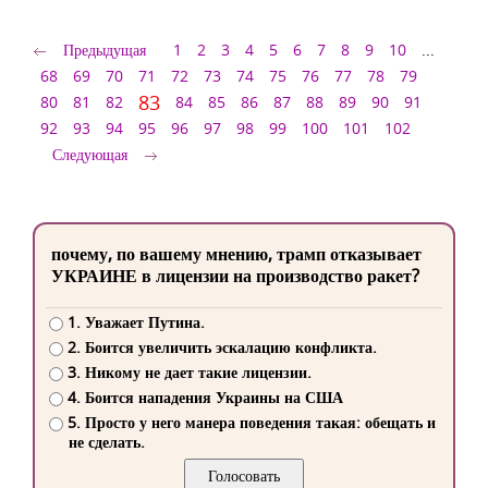
Предыдущая
1
2
3
4
5
6
7
8
9
10
...
68
69
70
71
72
73
74
75
76
77
78
79
83
80
81
82
84
85
86
87
88
89
90
91
92
93
94
95
96
97
98
99
100
101
102
Следующая
почему, по вашему мнению, трамп отказывает
УКРАИНЕ в лицензии на производство ракет?
1. Уважает Путина.
2. Боится увеличить эскалацию конфликта.
3. Никому не дает такие лицензии.
4. Боится нападения Украины на США
5. Просто у него манера поведения такая: обещать и
не сделать.