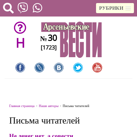
РУБРИКИ
30
№
H
[1723]
Главная страница
Наши авторы
Письма читателей
Письма читателей
Не денег нет, а совести