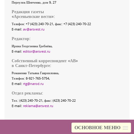
Переулок Шевченко
, дом 9, 27
Редакция газеты
«
Арсеньевские вести
»:
Телефон:
+7 (423) 240-70-21
, факс:
+7 (423) 240-70-22
E-mail:
av@arsvest.ru
Редактор:
Ирина Георгиевна Гребнёва,
E-mail:
editor@arsvest.ru
Собственный корреспондент «АВ»
в Санкт-Петербурге:
Романенко Татьяна Гаврииловна,
Телефон: 8-921-765-5754,
E-mail:
rtg@narod.ru
Отдел рекламы:
Тел.: (423) 240-70-21, факс: (423) 240-70-22
E-mail:
reklama@arsvest.ru
ОСНОВНОЕ МЕНЮ