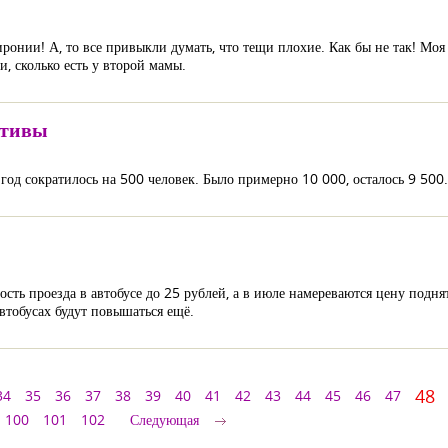
иронии! А, то все привыкли думать, что тещи плохие. Как бы не так! Моя
, сколько есть у второй мамы.
ктивы
од сократилось на 500 человек. Было примерно 10 000, осталось 9 50
сть проезда в автобусе до 25 рублей, а в июле намереваются цену поднят
автобусах будут повышаться ещё.
48
34
35
36
37
38
39
40
41
42
43
44
45
46
47
100
101
102
Следующая