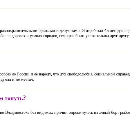
авоохранительными органами и депутатами. Я отработал 45 лет руково
тобы на дорогах и улицах городов, сел, края были уважительны друг дру
 особенно России и ее народу, что дух свободолюбия, социальной справе
 думал и не мечтал.
м тонуть?
чи во Владивостоке без видимых причин опрокинулась на левый борт рыб