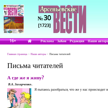
30
№
[1723]
16+
Реклама
ЗаКон
Редакция
Наши автор
Главная страница
Наши авторы
Письма читателей
Письма читателей
А где же я живу?
В.А. Захарченко.
Я пытаюсь разобраться, что же у нас происходит в