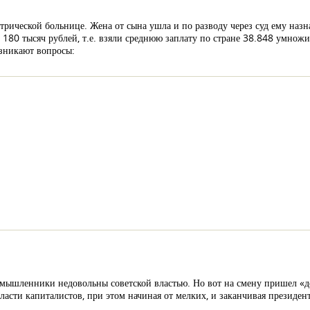
трической больнице. Жена от сына ушла и по разводу через суд ему наз
 180 тысяч рублей, т.е. взяли среднюю заплату по стране 38.848 умножи
озникают вопросы:
омышленники недовольны советской властью. Но вот на смену пришел «
ласти капиталистов, при этом начиная от мелких, и заканчивая президен