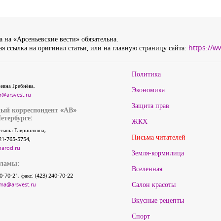
 на «Арсеньевские вести» обязательна.
я ссылка на оригинал статьи, или на главную страницу сайта:
https://w
Политика
евна Гребнёва,
Экономика
r@arsvest.ru
Защита прав
ый корреспондент «АВ»
етербурге:
ЖКХ
тьяна Гаврииловна,
Письма читателей
21-765-5754,
narod.ru
Земля-кормилица
кламы:
Вселенная
40-70-21, факс: (423) 240-70-22
Салон красоты
ma@arsvest.ru
Вкусные рецепты
Спорт