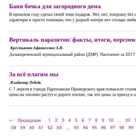
Баня бочка для загородного дома
В прошлом году сделал своей теще подарок. Нет, нет, попрошу без 
характеры и просто понимаю, что у родной матери нет столько любви
Вертикаль паразитов: факты, итоги, перспе
Крестьянин Афанасенко А.В.
Дальнереченский муниципальный район (ДМР). Население за 2017 г
За всё платим мы
Владимир Лебедь
С 1 апреля в городе Партизанске Приморского края повысили стоимо
цены на топливо растут и дороги плохие, так что цены за проезд в 
Предыдущая
1
2
3
4
5
6
7
8
9
10
...
33
58
59
60
61
62
63
...
93
94
95
96
97
98
99