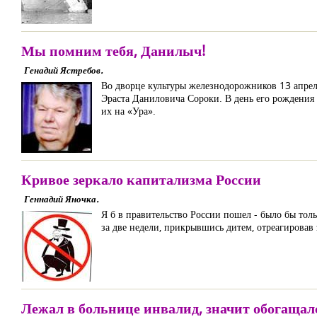
Мы помним тебя, Данилыч!
Генадий Ястребов.
Во дворце культуры железнодорожников 13 апреля
Эраста Даниловича Сороки. В день его рождения
их на «Ура».
Кривое зеркало капитализма России
Геннадий Яночка.
Я б в правительство России пошел - было бы толь
за две недели, прикрывшись дитем, отреагировав
Лежал в больнице инвалид, значит обогащал