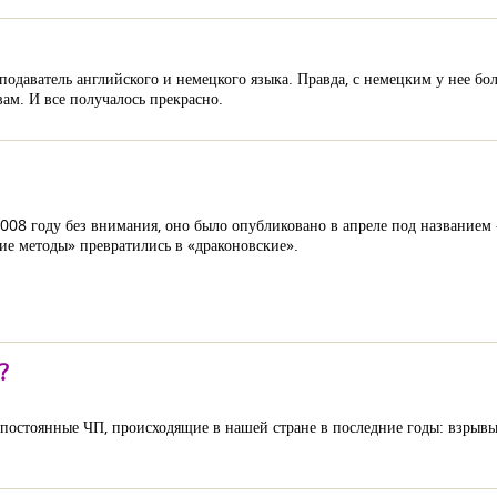
подаватель английского и немецкого языка. Правда, с немецким у нее бо
вам. И все получалось прекрасно.
 2008 году без внимания, оно было опубликовано в апреле под название
ие методы» превратились в «драконовские».
?
за постоянные ЧП, происходящие в нашей стране в последние годы: взрыв