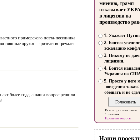
мнению, трамп
отказывает УКР
в лицензии на
производство рак
1. Уважает Путин
звестного приморского поэта-песенника
2. Боится увелич
остоянные друзья – зрители встречали
эскалацию конфл
3. Никому не дает
лицензии.
4. Боится нападе
Украины на СШ
5. Просто у него 
поведения такая:
обещать и не сдел
т акт более года, а наши вопрос решили
а!
Всего проголосовало
1 человек
Прошлые опросы
Наши проект