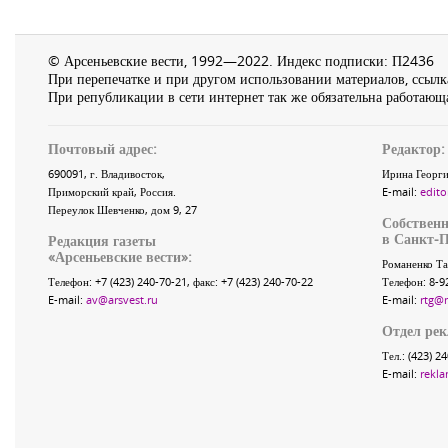
© Арсеньевские вести, 1992—2022. Индекс подписки: П2436
При перепечатке и при другом использовании материалов, ссылка
При републикации в сети интернет так же обязательна работающа
Почтовый адрес:
Редактор:
690091
, г.
Владивосток
,
Ирина Георги
Приморский край
,
Россия
.
E-mail:
edito
Переулок Шевченко
, дом 9, 27
Собственн
в Санкт-П
Редакция газеты
«
Арсеньевские вести
»:
Романенко Та
Телефон:
+7 (423) 240-70-21
, факс:
+7 (423) 240-70-22
Телефон: 8-9
E-mail:
av@arsvest.ru
E-mail:
rtg@
Отдел ре
Тел.: (423) 2
E-mail:
rekla