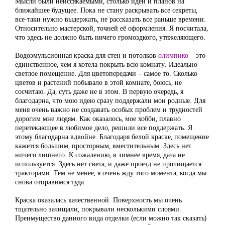
Мысли были неиссякаемыми, столько идей и планов на
ближайшее будущее. Пока не стану раскрывать все секреты,
все-таки нужно выдержать, не рассказать все раньше времени.
Относительно мастерской, точней её оформления. Я посчитала,
что здесь не должно быть ничего громоздкого, утяжеляющего.
Водоэмульсионная краска для стен и потолков
олимпико
– это
единственное, чем я хотела покрыть всю комнату. Идеально
светлое помещение. Для цветопередачи – самое то. Сколько
цветов и растений побывало в этой комнате, боюсь, не
сосчитаю. Да, суть даже не в этом. В первую очередь, я
благодарна, что мою идею сразу поддержали мои родные. Для
меня очень важно не создавать особых проблем и трудностей
дорогим мне людям. Как оказалось, мое хобби, плавно
перетекающее в любимое дело, решили все поддержать. Я
этому благодарна вдвойне. Благодаря белой краске, помещение
кажется большим, просторным, вместительным. Здесь нет
ничего лишнего. К сожалению, в зимнее время, дача не
используется. Здесь нет света, и даже проезд не прочищается
тракторами. Тем не менее, я очень жду того момента, когда мы
снова отправимся туда.
Краска оказалась качественной. Поверхность мы очень
тщательно зачищали, покрывали несколькими слоями.
Преимущество данного вида отделки (если можно так сказать)