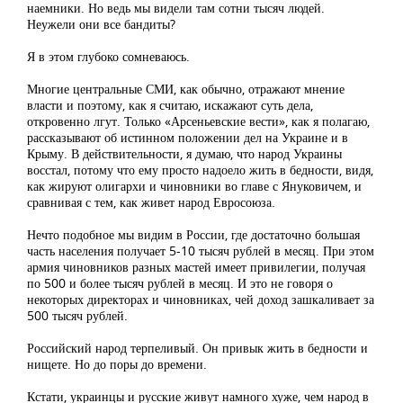
наемники. Но ведь мы видели там сотни тысяч людей.
Неужели они все бандиты?
Я в этом глубоко сомневаюсь.
Многие центральные СМИ, как обычно, отражают мнение
власти и поэтому, как я считаю, искажают суть дела,
откровенно лгут. Только «Арсеньевские вести», как я полагаю,
рассказывают об истинном положении дел на Украине и в
Крыму. В действительности, я думаю, что народ Украины
восстал, потому что ему просто надоело жить в бедности, видя,
как жируют олигархи и чиновники во главе с Януковичем, и
сравнивая с тем, как живет народ Евросоюза.
Нечто подобное мы видим в России, где достаточно большая
часть населения получает 5-10 тысяч рублей в месяц. При этом
армия чиновников разных мастей имеет привилегии, получая
по 500 и более тысяч рублей в месяц. И это не говоря о
некоторых директорах и чиновниках, чей доход зашкаливает за
500 тысяч рублей.
Российский народ терпеливый. Он привык жить в бедности и
нищете. Но до поры до времени.
Кстати, украинцы и русские живут намного хуже, чем народ в