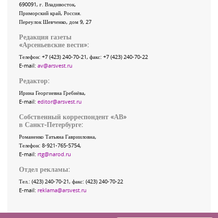
690091
, г.
Владивосток
,
Приморский край
,
Россия
.
Переулок Шевченко
, дом 9, 27
Редакция газеты
«
Арсеньевские вести
»:
Телефон:
+7 (423) 240-70-21
, факс:
+7 (423) 240-70-22
E-mail:
av@arsvest.ru
Редактор:
Ирина Георгиевна Гребнёва,
E-mail:
editor@arsvest.ru
Собственный корреспондент «АВ»
в Санкт-Петербурге:
Романенко Татьяна Гаврииловна,
Телефон: 8-921-765-5754,
E-mail:
rtg@narod.ru
Отдел рекламы:
Тел.: (423) 240-70-21, факс: (423) 240-70-22
E-mail:
reklama@arsvest.ru