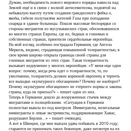
Думаю, необходимость нового мирового порядка нависла над
Землей ещё и в связи с волной антисемитизма, поднятой на
небывалую высоту путем создания грандиозного фейка о,
якобы, гибели полутысячи жителей Газы при попадании
снаряда в здание больницы. Пошли массовые беспорядки со
стороны мигрантов из мусульманских стран, обосновавшихся
во многих странах Европы, где их, бедных и гонимых в
собственных странах, приютили сердобольные европейцы.
На мой взгляд, особенно пострадала Германия, где Ангела
Меркель, видимо, страдающая повышенной толерантностью, в
свое время широко открыла границы своей страны для
гонимых мигрантов из этих стран. Такая толерантность
вызывает недоумение у многих европейцев: «У меня еще один
вопрос: почему, когда речь идет о толерантности, то, по
умолчанию, толерантить должен коренной европеец и терпеть
все выходки «культурного обогащения»? Почему не наоборот?
Почему «культурное обогащение» не «терпит» нормы и законы
страны, куда он приехал?» – пишет один из них.
Теперь в Германии дошло до вооруженных стычек между
мигрантами и полицейскими. «Ситуация в Германии
полностью вышла из-под контроля. Иммигранты, нелегальные
иммигранты и левые экстремисты, поддерживающие Хамас,
разрушают Берлин...» – пишет очевидец.
А вот в Швеции, где мне выпала удача побывать в 2010 году,
стараются не принимать таких беженцев, даже несмотря на их