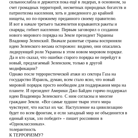
сильноослабла и держится пока ещё в лидерах, в основном, за
счет громадных территорий, несметных природных богатств и
патриотизма населения, хоть и доведенного до крайней
нищеты, но по-прежнему преданного своему правителю.
И вот в начале третьего тысячелетия взрываются ракеты и
снаряды, гибнет население. Первым заговорил о создании
нового мирового порядка на Земле президент Украины
Владимир Зеленский. Вначале развитые страны восприняли
идею Зеленского весьма осторожно: видимо, они опасались
лидирующей роли Украины в этом новом мировом порядке.
Да и кто сказал, что ошибки старого порядка не перейдут в
новый, предлагаемый Зеленским, только в другой
модификации?
Однако после террористической атаки из сектора Газа на
государство Израиль, думаю, всем стало ясно, что новый
мировой порядок просто необходим для поддержания мира на
планете. И президент Америки Джо Байден горячо поддержал
идею Владимира Зеленского. С ним согласны и многие
граждане Земли. «Все самые худшие твари этого мира
чувствуют, что настал их час. Наступление на цивилизацию
будет по всем фронтам, и если западный мир не объединится в
единый кулак, зло победит» – пишет россиянин в
«Одноклассниках».
толерантность
К ТЕРРОРИЗМУ?