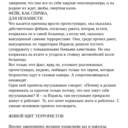
заверения, что они все из себя заядлые оппозиционеры, и на
родине их ждет, якобы, смертная казнь.
ФЕЙК, КАК СПИЧКА,
ДЛЯ НЕНАВИСТИ
Что касается причины ярости протестующих, она оказалась
действительно фейком, поскольку ракета, которая, кстати,
взорвалась не в самой больнице, а возле неё, оказалась
выпущенной самими террористами. Они, среди прочих ракет,
выпущенных по территории Израиля, решили пустить
суперракету с повышенными боевыми качествами. Но она
взорвалась на взлете и угодила в стоянку автомобилей возле
больницы.
Вот только этот факт, вряд ли, успокоит разгневанных
протестующих, видимо, любящих только тех евреев, которые
безропотно идут в газовые камеры. А сопротивляющихся
ненавидят.
Одни мой приятель-мусульманин говорит: «Почему я должен
переживать за идиотов только потому, что они зовут себя
мусульманами? Я – за Израиль, там мусульмане прекрасно
живут и работают. Те, кто хочет нормально жить и работать». С
умным человеком приятно поговорить.
ЖИВОЙ ЩИТ ТЕРРОРИСТОВ
Вполне закономерно желание израильтян раз и навсегда