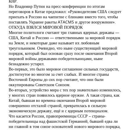
КНР.
Но Владимир Путин на пресс-конференции по итогам
переговоров в Китае предложил: «Руководителям США следует
приехать в Россию на чаепитие с блинами вместо того, чтобы
поставлять Украине ракеты ATACMS и другое вооружение».
ОТКУДА ВЗЯЛСЯ МИРОВОЙ ПОРЯДОК
Многие политологи считают три главных ядерных державы —
США, Китай и Россию — ответственными за мировой порядок
на Земле, и некоторые даже называет их любовным
треугольником. Очевидно, что ныне существующий мировой
порядок, который был основан сразу после окончания Второй
мировой войны державами-победительницами, ныне
безнадежно устарел.
Во-первых, это было мировое соглашение сильных государств,
достигнутое во многом за счет слабых. И многие страны
Восточной Европы до сих пор считают, что они были
оккупированы Советским Союзом.
Во-вторых, устройство мира с тех пор значительно изменилось,
у многих стран появилось ядерное оружие. А такая страна, как
Китай, бывшая во времена окончания Второй мировой
совершенно отсталой страной, превратилась в сильную
экономическую державу, ещё и с ядерным потенциалом.
Что касается России, правопреемницы СССР – страны-
победительницы над фашистской Германией, бывшей едва ли
ни главной в том союзе основателей нового мирового порядка,