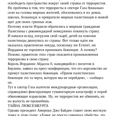
освободить пространство вокруг своей страны от террористов.
Но проблема в том, что террористы в секторе Газа буквально
сели на головы мирных жителей, обосновались в их домах,
школах, больницах и превратили мирных палестинцев в живой
щит для своих грязных атак.
Поэтому власти Израиля обратились к мирным гражданам
Палестины с рекомендацией немедленно покинуть страну.
И начался исход, погрузив свой скарб, детей на повозки
палестинцы двинулись из страны. Вот только идти им
оказалось практически некуда, поскольку ни Египет, ни
Иордания не торопятся принимать беженцев. А почему?
Похоже, правители этих стран опасаются проникновения
терроризма в свою страну.
Король Иордании Абдалла II, находящийся с визитом в
Берлине, заявил на пресс-конференции, что его королевство не
примут палестинских беженцев. «Прием палестинских
беженцев это та черта, которую мы не перейдем», – сообщил
он.
Тут в сектор Газа налетели международные организации,
справедливо фиксирующие гуманитарную катастрофу и порой
обвиняющие израильтян. Ну, не террористов же обвинять, их
на жалость не прошибешь.
ТАЙНА ЛЮКСЕМБУРГА
Однако президент Америки Джо Байден ставит свою жесткую
точку в этом споре: «Хамас не просто совершал убийства, это