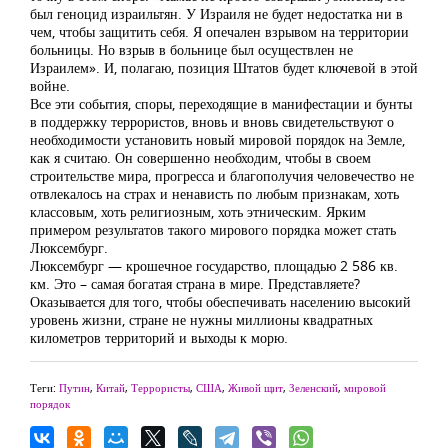
был геноцид израильтян. У Израиля не будет недостатка ни в
чем, чтобы защитить себя. Я опечален взрывом на территории
больницы. Но взрыв в больнице был осуществлен не
Израилем». И, полагаю, позиция Штатов будет ключевой в этой
войне.
Все эти события, споры, переходящие в манифестации и бунты
в поддержку террористов, вновь и вновь свидетельствуют о
необходимости установить новый мировой порядок на Земле,
как я считаю. Он совершенно необходим, чтобы в своем
строительстве мира, прогресса и благополучия человечество не
отвлекалось на страх и ненависть по любым признакам, хоть
классовым, хоть религиозным, хоть этническим. Ярким
примером результатов такого мирового порядка может стать
Люксембург.
Люксембург — крошечное государство, площадью 2 586 кв.
км. Это – самая богатая страна в мире. Представляете?
Оказывается для того, чтобы обеспечивать населению высокий
уровень жизни, стране не нужны миллионы квадратных
километров территорий и выходы к морю.
Теги:
Путин
,
Китай
,
Террористы
,
США
,
Живой щит
,
Зеленский
,
мировой
порядок