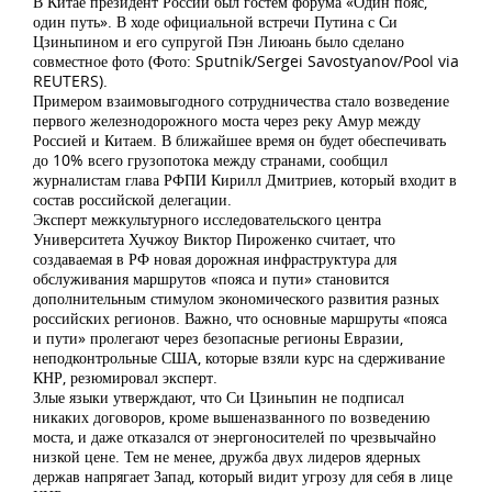
В Китае президент России был гостем форума «Один пояс,
один путь». В ходе официальной встречи Путина с Си
Цзиньпином и его супругой Пэн Лиюань было сделано
совместное фото (Фото: Sputnik/Sergei Savostyanov/Pool via
REUTERS).
Примером взаимовыгодного сотрудничества стало возведение
первого железнодорожного моста через реку Амур между
Россией и Китаем. В ближайшее время он будет обеспечивать
до 10% всего грузопотока между странами, сообщил
журналистам глава РФПИ Кирилл Дмитриев, который входит в
состав российской делегации.
Эксперт межкультурного исследовательского центра
Университета Хучжоу Виктор Пироженко считает, что
создаваемая в РФ новая дорожная инфраструктура для
обслуживания маршрутов «пояса и пути» становится
дополнительным стимулом экономического развития разных
российских регионов. Важно, что основные маршруты «пояса
и пути» пролегают через безопасные регионы Евразии,
неподконтрольные США, которые взяли курс на сдерживание
КНР, резюмировал эксперт.
Злые языки утверждают, что Си Цзиньпин не подписал
никаких договоров, кроме вышеназванного по возведению
моста, и даже отказался от энергоносителей по чрезвычайно
низкой цене. Тем не менее, дружба двух лидеров ядерных
держав напрягает Запад, который видит угрозу для себя в лице