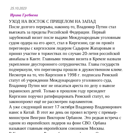
25.10.2023
Ирина Гребнева
УХОД НА ВОСТОК С ПРИЦЕЛОМ НА ЗАПАД
После долгого перерыва, наконец-то, Владимир Путин стал
выезжать за пределы Российской Федерации. Первый
зарубежный визит после выдачи Международным уголовным
судом ордера на его арест, стал в Киргизию, где он провёл
переговоры с киргизским лидером Садыром Жапаровым и
принял участие в торжествах по случаю 20-летия российской
авиабазы в Канте. Главными темами визита в Кремле назвали
укрепление двустороннего сотрудничества. Главы государств
подчеркнули, что переговоры прошли в дружественном ключе.
Несмотря на то, что Киргизия в 1998 г. подписала Римский
статут об учреждении Международного уголовного суда,
Владимир Путин мог не опасаться ареста по делу о вывозе
украинских детей. Только в прошлом году президент
Киргизии поручил ратифицировать Римский статут, но
законопроект ещё не рассмотрен парламентом.
А уже следующий визит 17 октября Владимир Владимирович
нанес в Китай. В этот же день он провел встречу с премьер-
министром Венгрии Виктором Орбаном. Это редкая встреча с
одним из европейских лидеров на фоне СВО. Орбана
называют главным европейским союзником Москвы.