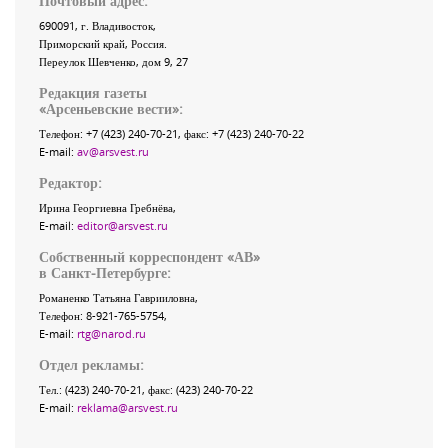
Почтовый адрес:
690091
, г.
Владивосток
,
Приморский край
,
Россия
.
Переулок Шевченко
, дом 9, 27
Редакция газеты
«
Арсеньевские вести
»:
Телефон:
+7 (423) 240-70-21
, факс:
+7 (423) 240-70-22
E-mail:
av@arsvest.ru
Редактор:
Ирина Георгиевна Гребнёва,
E-mail:
editor@arsvest.ru
Собственный корреспондент «АВ»
в Санкт-Петербурге:
Романенко Татьяна Гаврииловна,
Телефон: 8-921-765-5754,
E-mail:
rtg@narod.ru
Отдел рекламы:
Тел.: (423) 240-70-21, факс: (423) 240-70-22
E-mail:
reklama@arsvest.ru