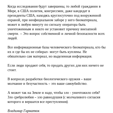
Когда исследования будут завершены, то любой гражданин в
Мире, в США политик, конгрессмен, даже кандидат в
президенты США, находясь круглосуточно под вооруженной
охраной, при неофициальном заборе у него биоматериала,
может в любую минуту по сигналу оператора быть
уничтоженным и никто не установит причину внезапной
смерти. – Это вопрос собственной и личной безопасности всех
людей.
Все информационные базы человеческого биоматериала, кто бы
их и где бы их не собирал- могут быть куплены. Не
обязательно сам материал, но выделенная информация.
Если люди продают себя, то продать других для них ничего не
стоит.
В вопросах разработки биологического оружия – ваше
молчание и безучастность – это ваше самоубийство.
А может так на Земле и надо, чтобы зло - уничтожило себя?
Зло сребролюбия – зло равнодушия (с молчаливого согласия
которого и вершатся все преступления).
Владимир Гарматюк