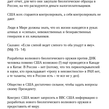
дает отчет, для чего они закупали биологические образцы в
России, на что расходуются деньги налогоплательщиков.
США всех стараются контролировать, а себя контролировать не
дают.
Люди в Мире должны знать, что их жизни находятся в руках
алчных и «слепых», невежественных и безнравственных
генералов и их начальников.
Сказано: «Если слепой ведет слепого то оба упадут в яму».
(Мф.15- 14).
Разработки волнового биологического оружия против ДНК
человека помимо США возможно (!) ещё проводятся в Канаде
и в Китае. В России – нет (потому, что тех первооткрывателей
в науке, кто прокладывает «тропу в неизвестности» в РАН нет,
а те таланты, что в России есть – те все не у дел).
Общество в США достаточно сильное, чтобы задать вопросы
своему Президенту.
Конгресс США может запросить в ВВС США информацию о
разработках нового биологического волнового оружия и
предоставить её миру.