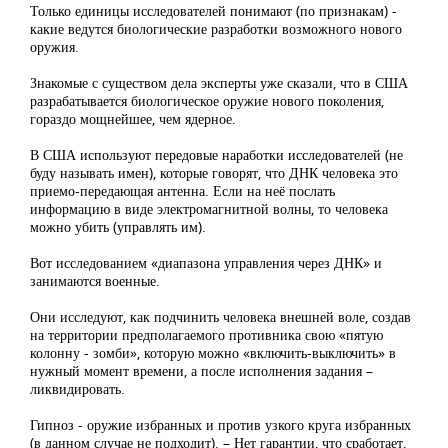
Только единицы исследователей понимают (по признакам) -
какие ведутся биологические разработки возможного нового
оружия.
Знакомые с существом дела эксперты уже сказали, что в США
разрабатывается биологическое оружие нового поколения,
гораздо мощнейшее, чем ядерное.
В США используют передовые наработки исследователей (не
буду называть имен), которые говорят, что ДНК человека это
приемо-передающая антенна. Если на неё послать
информацию в виде электромагнитной волны, то человека
можно убить (управлять им).
Вот исследованием «диапазона управления через ДНК» и
занимаются военные.
Они исследуют, как подчинить человека внешней воле, создав
на территории предполагаемого противника свою «пятую
колонну - зомби», которую можно «включить-выключить» в
нужный момент времени, а после исполнения задания –
ликвидировать.
Гипноз - оружие избранных и против узкого круга избранных
(в данном случае не подходит). – Нет гарантии, что сработает,