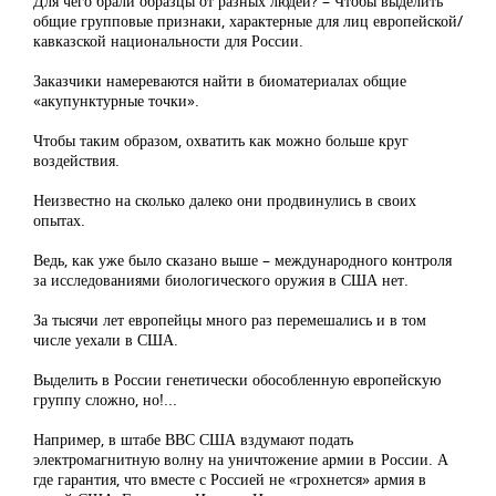
Для чего брали образцы от разных людей? – Чтобы выделить
общие групповые признаки, характерные для лиц европейской/
кавказской национальности для России.
Заказчики намереваются найти в биоматериалах общие
«акупунктурные точки».
Чтобы таким образом, охватить как можно больше круг
воздействия.
Неизвестно на сколько далеко они продвинулись в своих
опытах.
Ведь, как уже было сказано выше – международного контроля
за исследованиями биологического оружия в США нет.
За тысячи лет европейцы много раз перемешались и в том
числе уехали в США.
Выделить в России генетически обособленную европейскую
группу сложно, но!...
Например, в штабе ВВС США вздумают подать
электромагнитную волну на уничтожение армии в России. А
где гарантия, что вместе с Россией не «грохнется» армия в