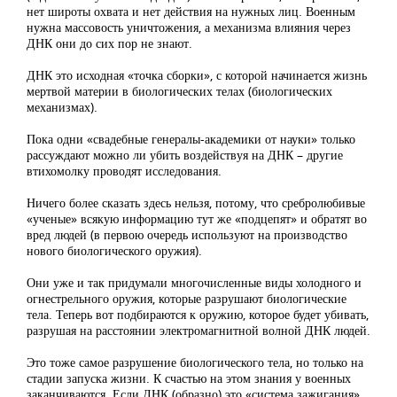
нет широты охвата и нет действия на нужных лиц. Военным
нужна массовость уничтожения, а механизма влияния через
ДНК они до сих пор не знают.
ДНК это исходная «точка сборки», с которой начинается жизнь
мертвой материи в биологических телах (биологических
механизмах).
Пока одни «свадебные генералы-академики от науки» только
рассуждают можно ли убить воздействуя на ДНК – другие
втихомолку проводят исследования.
Ничего более сказать здесь нельзя, потому, что сребролюбивые
«ученые» всякую информацию тут же «подцепят» и обратят во
вред людей (в первою очередь используют на производство
нового биологического оружия).
Они уже и так придумали многочисленные виды холодного и
огнестрельного оружия, которые разрушают биологические
тела. Теперь вот подбираются к оружию, которое будет убивать,
разрушая на расстоянии электромагнитной волной ДНК людей.
Это тоже самое разрушение биологического тела, но только на
стадии запуска жизни. К счастью на этом знания у военных
заканчиваются. Если ДНК (образно) это «система зажигания»,