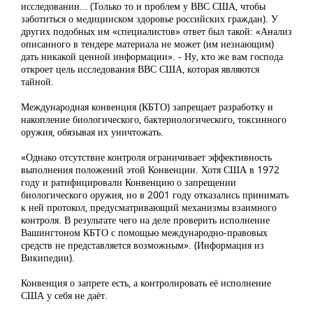
исследовании… (Только то и проблем у ВВС США, чтобы
заботиться о медицинском здоровье российских граждан). У
других подобных им «специалистов» ответ был такой: «Анализ
описанного в тендере материала не может (им незнающим)
дать никакой ценной информации». - Ну, кто же вам господа
откроет цель исследования ВВС США, которая являются
тайной.
Международная конвенция (КБТО) запрещает разработку и
накопление биологического, бактериологического, токсинного
оружия, обязывая их уничтожать.
«Однако отсутствие контроля ограничивает эффективность
выполнения положений этой Конвенции. Хотя США в 1972
году и ратифицировали Конвенцию о запрещении
биологического оружия, но в 2001 году отказались принимать
к ней протокол, предусматривающий механизмы взаимного
контроля. В результате чего на деле проверить исполнение
Вашингтоном КБТО с помощью международно-правовых
средств не представляется возможным». (Информация из
Википедии).
Конвенция о запрете есть, а контролировать её исполнение
США у себя не даёт.