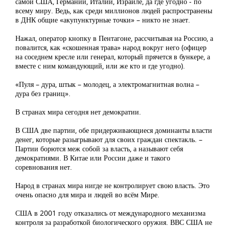
самой США, Германии, Италии, Израиле, да где угодно - по
всему миру. Ведь, как среди миллионов людей распространены
в ДНК общие «акупунктурные точки» – никто не знает.
Нажал, оператор кнопку в Пентагоне, рассчитывая на Россию, а
повалится, как «скошенная трава» народ вокруг него (офицер
на соседнем кресле или генерал, который прячется в бункере, а
вместе с ним командующий, или же кто и где угодно).
«Пуля – дура, штык – молодец, а электромагнитная волна –
дура без границ».
В странах мира сегодня нет демократии.
В США две партии, обе придерживающиеся доминанты власти
денег, которые разыгрывают для своих граждан спектакль. –
Партии борются меж собой за власть, а называют себя
демократиями. В Китае или России даже и такого
соревнования нет.
Народ в странах мира нигде не контролирует свою власть. Это
очень опасно для мира и людей во всём Мире.
США в 2001 году отказались от международного механизма
контроля за разработкой биологического оружия. ВВС США не