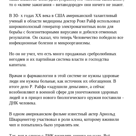
то о «ключе зажигания – витаводороде» они ничего не знают.
В 30- х годах ХХ века в США американский талантливый
ученый в области медицины доктор Роял Райф использовал
широкополосный генератор электромагнитных волн для
борьбы с болезнетворными вирусами и добился отменных
результатов. Он сказал, что теперь Человечество победило все
инфекционные болезни и микроорганизмы.
Но он не учел, что есть много продажных сребролюбивых
негодяев и их партийная система власти и господства
капитала.
Врачам и фармакологии в этой системе не нужны здоровые
люди им нужны больные, как источник их обогащения. В
итоге дело Р. Райфа «задушили деньгами», а сейчас
возобновляют в военной сфере для уничтожения здоровых
людей и в прицел нового биологического оружия поставили -
ДНК человека.
В одном американском фильме известный актер Арнольд
Шварценеггер участвовал в роли клона, которому вживили
чип и попытались было управлять им.
Так, вот в случае с ДНК вживлять ничего не надо. Всё