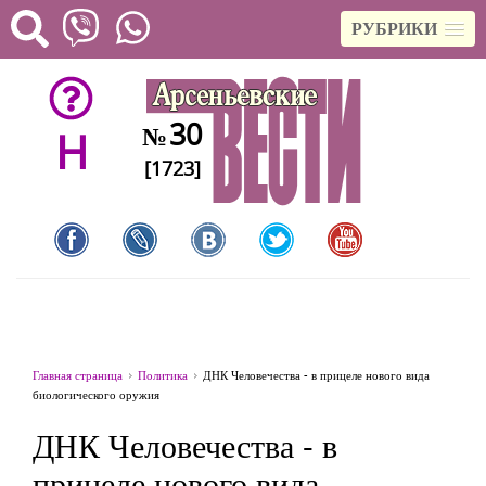
РУБРИКИ
30
№
H
[1723]
Главная страница
Политика
ДНК Человечества - в прицеле нового вида
биологического оружия
ДНК Человечества - в
прицеле нового вида