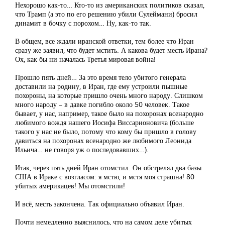
Нехорошо как-то… Кто-то из американских политиков сказал,
что Трамп (а это по его решению убили Сулеймани) бросил
динамит в бочку с порохом… Ну, как-то так.
В общем, все ждали иранской ответки, тем более что Иран
сразу же заявил, что будет мстить. А какова будет месть Ирана?
Ох, как бы ни началась Третья мировая война!
Прошло пять дней… За это время тело убитого генерала
доставили на родину, в Иран, где ему устроили пышные
похороны, на которые пришло очень много народу. Слишком
много народу – в давке погибло около 50 человек. Такое
бывает, у нас, например, такое было на похоронах всенародно
любимого вождя нашего Иосифа Виссарионовича (больше
такого у нас не было, потому что кому бы пришло в голову
давиться на похоронах всенародно же любимого Леонида
Ильича… не говоря уж о последовавших…).
Итак, через пять дней Иран отомстил. Он обстрелял два базы
США в Ираке с возгласом: я мстю, и мстя моя страшна! 80
убитых америкацев! Мы отомстили!
И всё, месть закончена. Так официально объявил Иран.
Почти немедленно выяснилось, что на самом деле убитых