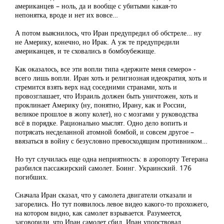
американцев – ноль, да и вообще с убитыми какая-то
непонятка, вроде и нет их вовсе…
А потом выяснилось, что Иран предупредил об обстреле… ну
не Америку, конечно, но Ирак. А уж те предупредили
американцев, и те сховались в бомбоубежище.
Как оказалось, все эти вопли типа «держите меня семеро» -
всего лишь вопли. Иран хоть и религиозная идеократия, хоть и
стремится взять верх над соседними странами, хоть и
провозглашает, что Израиль должен быть уничтожен, хоть и
проклинает Америку (ну, понятно, Ирану, как и России,
великое прошлое в жопу колет), но с мозгами у руководства
всё в порядке. Рационально мыслят. Одно дело вопить и
потрясать несделанной атомной бомбой, и совсем другое –
ввязаться в войну с безусловно превосходящим противником…
Но тут случилась еще одна неприятность: в аэропорту Тегерана
разбился пассажирский самолет. Боинг. Украинский. 176
погибших.
Сначала Иран сказал, что у самолета двигатели отказали и
загорелись. Но тут появилось левое видео какого-то прохожего,
на котором видно, как самолет взрывается. Разумеется,
заговорили, что Иран самолет сбил. Иран упорствовал.