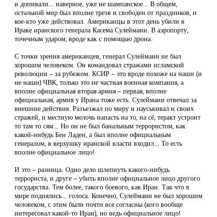
и допивали… наверное, уже не шампанское… В общем,
остальной мир был вполне трезв и свободен от праздников, и
кое-кто уже действовал. Американцы в этот день убили в
Ираке иранского генерала Касема Сулеймани. В аэропорту,
точечным ударом, вроде как с помощью дрона.
С точки зрения американцев, генерал Сулеймани не был
хорошим человеком. Он командовал стражами исламской
революции – за рубежом. КСИР – это вроде похоже на наши (и
не наши) ЧВК, только это не частная военная компания, а
вполне официальная вторая армия – первая, вполне
официальная, армия у Ирана тоже есть. Сулеймани отвечал за
внешние действия. Разъезжал по миру и науськивал и своих
стражей, и местную мелочь напасть на то, на сё, теракт устроит
то там то сям… Но он не был банальным террористом, как
какой-нибудь Бен Ладен, а был вполне официальным
генералом, в верхушку иранской власти входил… То есть
вполне официальное лицо!
И это – разница. Одно дело шлепнуть какого-нибудь
террориста, и друге – убить вполне официальное лицо другого
государства. Тем более, такого боевого, как Иран. Так что в
мире поднялись… голоса. Конечно, Сулеймани не был хорошим
человеком, с этим были почти все согласны (кого вообще
интересовал какой-то Иран), но ведь официальное лицо!