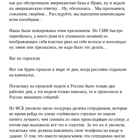
как раз обстреливали американские базы в Ираке, ну и ждали
их американскую ответку… Ну, обознались… Мы признаемся,
сожалеем, скорбим… Расследуйте, мы выплатим компенсации
всем погибшим…
Наши были шокированы этим признанием. Но СМИ быстро
переобулись, а некто (имя его упоминать незачем) из
воображающих себя властью рвал на себе волосы и восклицал:
ну зачем они признались, не надо было это делать…
Вас не спросили.
Вот так бурно прошли в мире те дни, когда россияне отдыхали
на каникулах…
Поскольку на прошлой неделе в России было только два
рабочих дня, а эта неделя только началась, то и произошло в
России минимум событий.
Из ФСБ уволили около полурора десятка сотрудников, которые
во время рейда по улице «лубянского стрелка» не нашли
ничего лучшего, чем снимать из окон происходящее на улице, а
потом еще выложили всё это в соцсетях. За это их и уволили,
поскольку они должны выключать свои телефоны на входе в
здание. О том, что вместо видеосъемок эти сотрудники могли