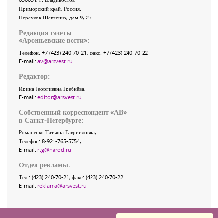
Приморский край
,
Россия
.
Переулок Шевченко
, дом 9, 27
Редакция газеты
«
Арсеньевские вести
»:
Телефон:
+7 (423) 240-70-21
, факс:
+7 (423) 240-70-22
E-mail:
av@arsvest.ru
Редактор:
Ирина Георгиевна Гребнёва,
E-mail:
editor@arsvest.ru
Собственный корреспондент «АВ»
в Санкт-Петербурге:
Романенко Татьяна Гаврииловна,
Телефон: 8-921-765-5754,
E-mail:
rtg@narod.ru
Отдел рекламы:
Тел.: (423) 240-70-21, факс: (423) 240-70-22
E-mail:
reklama@arsvest.ru