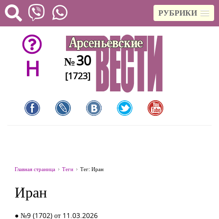
РУБРИКИ
30
№
H
[1723]
Главная страница
Теги
Тег: Иран
Иран
● №9 (1702) от 11.03.2026