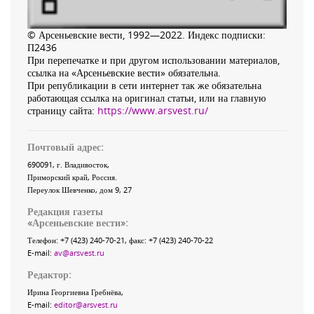
© Арсеньевские вести, 1992—2022. Индекс подписки:
П2436
При перепечатке и при другом использовании материалов,
ссылка на «Арсеньевские вести» обязательна.
При републикации в сети интернет так же обязательна
работающая ссылка на оригинал статьи, или на главную
страницу сайта:
https://www.arsvest.ru/
Почтовый адрес:
690091
, г.
Владивосток
,
Приморский край
,
Россия
.
Переулок Шевченко
, дом 9, 27
Редакция газеты
«
Арсеньевские вести
»:
Телефон:
+7 (423) 240-70-21
, факс:
+7 (423) 240-70-22
E-mail:
av@arsvest.ru
Редактор:
Ирина Георгиевна Гребнёва,
E-mail:
editor@arsvest.ru