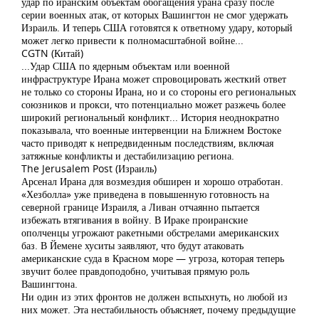
удар по иранским объектам обогащения урана сразу после
серии военных атак, от которых Вашингтон не смог удержать
Израиль. И теперь США готовятся к ответному удару, который
может легко привести к полномасштабной войне...
CGTN (Китай)
...Удар США по ядерным объектам или военной
инфраструктуре Ирана может спровоцировать жесткий ответ
не только со стороны Ирана, но и со стороны его региональных
союзников и прокси, что потенциально может разжечь более
широкий региональный конфликт... История неоднократно
показывала, что военные интервенции на Ближнем Востоке
часто приводят к непредвиденным последствиям, включая
затяжные конфликты и дестабилизацию региона.
The Jerusalem Post (Израиль)
Арсенал Ирана для возмездия обширен и хорошо отработан.
«Хезболла» уже приведена в повышенную готовность на
северной границе Израиля, а Ливан отчаянно пытается
избежать втягивания в войну. В Ираке проиранские
ополченцы угрожают ракетными обстрелами американских
баз. В Йемене хуситы заявляют, что будут атаковать
американские суда в Красном море — угроза, которая теперь
звучит более правдоподобно, учитывая прямую роль
Вашингтона.
Ни один из этих фронтов не должен вспыхнуть, но любой из
них может. Эта нестабильность объясняет, почему предыдущие