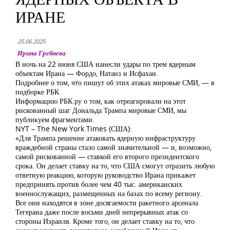
ИРАНЕ
25.06.2025
Ирина Гребнева
В ночь на 22 июня США нанесли удары по трем ядерным
объектам Ирана — Фордо, Натанз и Исфахан.
Подробнее о том, что пишут об этих атаках мировые СМИ, — в
подборке РБК
Информацию РБК.ру о том, как отреагировали на этот
рискованный шаг Дональда Трампа мировые СМИ, мы
публикуем фрагментами.
NYT – The New York Times (США):
«Для Трампа решение атаковать ядерную инфраструктуру
враждебной страны стало самой значительной — и, возможно,
самой рискованной — ставкой его второго президентского
срока. Он делает ставку на то, что США смогут отразить любую
ответную реакцию, которую руководство Ирана прикажет
предпринять против более чем 40 тыс. американских
военнослужащих, размещенных на базах по всему региону.
Все они находятся в зоне досягаемости ракетного арсенала
Тегерана даже после восьми дней непрерывных атак со
стороны Израиля. Кроме того, он делает ставку на то, что