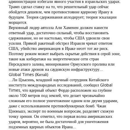
администрации избегали явного участия в израильских ударах.
Трамп сделал ставку на то, что решительный удар сейчас
обойдется дешевле, чем противостояние ядерному Ирану в
будущем. Теория сдерживания аплодирует; теория эскалации
морщится.
Верховный лидер аятолла Али Хаменеи должен нанести
ответный удар, достаточно сильный, чтобы восстановить
сдерживание, но не настолько, чтобы США удвоили свои
усилия. Прямой ракетный обстрел Израиля чреват ответом
США; убийство американцев в Ираке несет тот же риск.
Поэтому режим может выбрать скрытые действия в серой зоне,
такие как кибератаки на энергетические сети стран
Персидского залива, минирование Ормузского пролива или
новые атаки дронов на саудовскую инфраструктуру...
Global Times (Китай)
...Ли Цзысинь, младший научный сотрудник Китайского
института международных исследований, сообщил Global
Times, что ядерный объект Фордо расположен на глубине
около 100 метров под землей, что делает чрезвычайно
сложным его полное уничтожение одним или двумя ударами,
даже с использованием противобункерных бомб. Чжан
Цзюньшэ, эксперт по военным вопросам, разделяет схожую
точку зрения. Он отметил, что первая волна американских
ударов, вероятно, не была достаточной для уничтожения
подземных ядерных объектов Ирана...