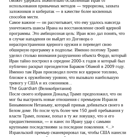
сможет удержать значительно ослабленный Иран от
использования привычных методов — терроризма, захвата
заложников и кибератак — в качестве более косвенных
способов мести.
Самое важное — он рассчитывает, что ему удалось навсегда
уничтожить шансы Ирана на восстановление своей ядерной
программы. Это амбициозная цель: Иран ясно дал понять, что
в случае нападения он выйдет из Договора о
нераспространении ядерного оружия и переведет свою
обширную программу в подполье. Именно поэтому Трамп
уделил столько внимания разрушению объекта Фордо, который
Иран тайно построил в середине 2000-х годов и который был
публично раскрыт президентом Бараком Обамой в 2009 году.
Именно там Иран производил почти все ядерное топливо,
близкое к оружейному уровню, что вызывало наибольшую
тревогу у США и их союзников...
The Guardian (Великобритания)
После своего избрания Дональд Трамп предположил, что он
мог бы выстроить новые отношения с премьером Израиля
Биньямином Нетаньяху, который привык добиваться своего в
Белом доме. Но после чуть более чем 150 дней пребывания у
власти Трамп, похоже, попал в ту же ловушку, что и его
предшественники, — и нанес по Ирану удар с самыми
крупными последствиями за последние поколения. <…>
Израильский премьер сманеврировал так, чтобы США нанесли