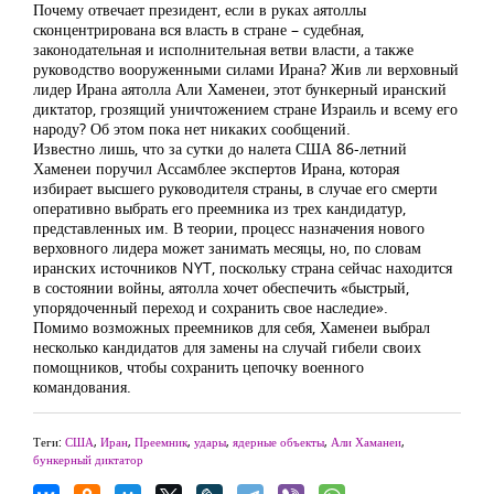
Почему отвечает президент, если в руках аятоллы
сконцентрирована вся власть в стране – судебная,
законодательная и исполнительная ветви власти, а также
руководство вооруженными силами Ирана? Жив ли верховный
лидер Ирана аятолла Али Хаменеи, этот бункерный иранский
диктатор, грозящий уничтожением стране Израиль и всему его
народу? Об этом пока нет никаких сообщений.
Известно лишь, что за сутки до налета США 86-летний
Хаменеи поручил Ассамблее экспертов Ирана, которая
избирает высшего руководителя страны, в случае его смерти
оперативно выбрать его преемника из трех кандидатур,
представленных им. В теории, процесс назначения нового
верховного лидера может занимать месяцы, но, по словам
иранских источников NYT, поскольку страна сейчас находится
в состоянии войны, аятолла хочет обеспечить «быстрый,
упорядоченный переход и сохранить свое наследие».
Помимо возможных преемников для себя, Хаменеи выбрал
несколько кандидатов для замены на случай гибели своих
помощников, чтобы сохранить цепочку военного
командования.
Теги:
США
,
Иран
,
Преемник
,
удары
,
ядерные объекты
,
Али Хаманеи
,
бункерный диктатор