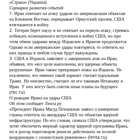
«Страна» (Украина)
Сценарии развития событий
1. Иран отвечает на атаку ударом по американским объектам
на Ближнем Востоке, перекрывает Ормузский пролив, США
втягиваются в войну.
2. Тегеран берет паузу и не отвечает на первую атаку, стремясь
избежать полноценного вступления в войну США, но при
этом обмен ударами между Израилем и Ираном продолжится.
Однако если американские удары повторятся, то ответить на
них иранцы в любом случае будут вынуждены.
3. США и Израиль заявляют о завершении атак на Иран,
объявив, что «все цели выполнены, все ядерные объекты
разрушены». Иран также прекращает атаки на Израиль. Не
исключено, что именно такой вариант считает идеальным
Трамп. Но неизвестно, считают ли его таковым Нетаньяху и
Иран. У них могут быть совсем иные планы на будущее»
(rbc.ru)
О реакции Ирана на удары США
Об этом сообщает Лента.ру:
«Президент Ирана Масуд Пезешкиан заявил о намерении
страны ответить на авиаудары США по объектам ядерной
инфраструктуры. По его словам, сначала США утверждали, что
хотят обеспечить мирный характер ядерной программы Ирана,
но в разгар переговоров решили действовать «в полной
координации с сионистским режимом»» (lenta.ru).