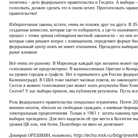
политика – дело федерального правительства и Госдепа. А выборы –
голосовать, должен сделать это в своем штате. Проголосовать заране
правительство!
Избирательные законы, кстати, очень не похожи друг на друга. В 
созданные комиссии, которые где-то избираются, а где-то назначаю
процесс с точки зрения соблюдения местной законности – но они е
которые сами решают вопрос с помещением, определяют формат бюлл
федеральный центр опять не имеет отношения. Президента выбираю
рычаг влияния.
Всё очень по-разному. В Мэриленде каждый при желании может про
голосование не предусмотрено. В малонаселенных Орегоне и Колорад
на уровне городов и графств. Нет и привычного для России федераль
Калининграде). В США тоже хватает часовых поясов, но законодател
Сиэтле в момент голосования уже может знать результаты Нью-Хэмп
Сиэтле? У нас выборы прошли, мы публикуем результаты. Пусть все 
Роль федерального правительства специально ограничена. Почти 20
мнению штатов, обитали не свободные граждане, а наемные бюрокр
электоральным предпочтениям. Только в 1961 г. штаты наконец пр
выборах президента. Для чего выделили ей три места в Коллегии 
уровня ЦК или, тем более, Политбюро он явно не дотягивает.
Дмитрий ОРЕШКИН, политолог, http://echo.msk.ru/blog/oreshk