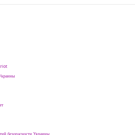
riot
 Украины
ет
нтий безопасности Украины