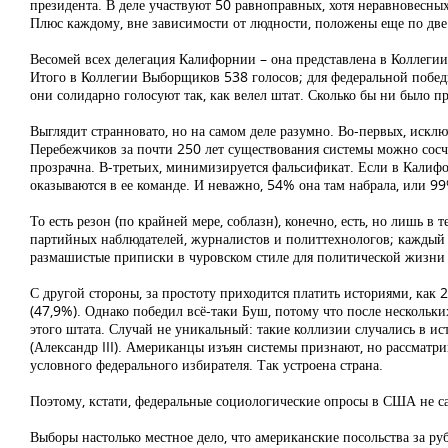
президента. В деле участвуют 50 равноправных, хотя неравновесны
Плюс каждому, вне зависимости от людности, положены еще по две
Весомей всех делегация Калифорнии – она представлена в Коллегии
Итого в Коллегии Выборщиков 538 голосов; для федеральной побед
они солидарно голосуют так, как велел штат. Сколько бы ни было п
Выглядит странновато, но на самом деле разумно. Во-первых, искл
Перебежчиков за почти 250 лет существования системы можно сосчи
прозрачна. В-третьих, минимизируется фальсификат. Если в Калиф
оказываются в ее команде. И неважно, 54% она там набрала, или 99%
То есть резон (по крайней мере, соблазн), конечно, есть, но лишь 
партийных наблюдателей, журналистов и политтехнологов; каждый
размашистые приписки в чуровском стиле для политической жизни С
С другой стороны, за простоту приходится платить историями, как 
(47,9%). Однако победил всё-таки Буш, потому что после нескольк
этого штата. Случай не уникальный: такие коллизии случались в исто
(Александр III). Американцы изъян системы признают, но рассматри
условного федерального избирателя. Так устроена страна.
Поэтому, кстати, федеральные социологические опросы в США не са
Выборы настолько местное дело, что американские посольства за р