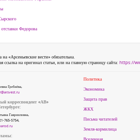
ны
Сырского
 отставки Федорова
 на «Арсеньевские вести» обязательна.
я ссылка на оригинал статьи, или на главную страницу сайта:
https://w
Политика
евна Гребнёва,
Экономика
r@arsvest.ru
Защита прав
ый корреспондент «АВ»
етербурге:
ЖКХ
тьяна Гаврииловна,
Письма читателей
21-765-5754,
narod.ru
Земля-кормилица
кламы:
Вселенная