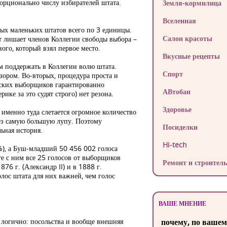
порционально числу избирателей штата.
Земля-кормилица
Вселенная
мых маленьких штатов всего по 3 единицы.
Салон красоты
т лишает членов Коллегии свободы выбора –
ого, который взял первое место.
Вкусные рецепты
м поддержать в Коллегии волю штата.
Спорт
зором. Во-вторых, процедура проста и
йских выборщиков гарантированно
АВтобан
ке за это судят строго) нет резона.
Здоровье
о именно туда слетается огромное количество
ез самую большую лупу. Поэтому
Посиделки
ьная история.
Hi-tech
4%), а Буш-младший 50 456 002 голоса
те с ним все 25 голосов от выборщиков
Ремонт и строитель
76 г. (Александр II) и в 1888 г.
лос штата для них важней, чем голос
ВАШЕ МНЕНИЕ
о логично: посольства и вообще внешняя
почему, по вашем