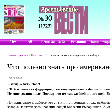
30
№
[1723]
16+
Реклама
ЗаКон
Редакция
Наши автор
Главная страница
Политика
Что полезно знать про американские выборы
Что полезно знать про америка
09.11.2016
Дмитрий ОРЕШКИН
США – реальная федерация, с весьма скромным набором полномо
Именно соединенные. Потому что им так удобней и выгодней. Б
Применительно к выборам это значит, что президента тоже выбира
которых является формирование общей Коллегии Выборщиков. А уж