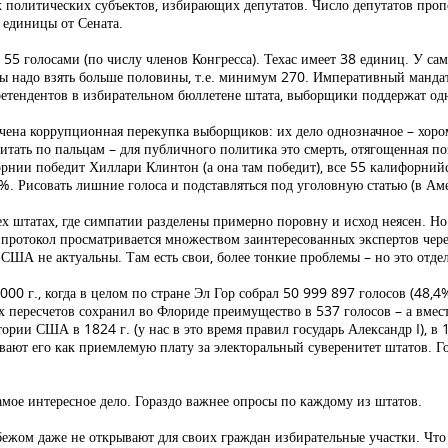
х политических субъектов, избирающих депутатов. Число депутатов про
 единицы от Сената.
 55 голосами (по числу членов Конгресса). Техас имеет 38 единиц. У са
ы надо взять больше половины, т.е. минимум 270. Императивный манда
ретендентов в избирательном бюллетене штата, выборщики поддержат одн
ючена коррупционная перекупка выборщиков: их дело однозначное – хоро
тать по пальцам – для публичного политика это смерть, отягощенная по
орнии победит Хиллари Клинтон (а она там победит), все 55 калифорни
. Рисовать лишние голоса и подставляться под уголовную статью (в Амери
в тех штатах, где симпатии разделены примерно поровну и исход неясен. Н
 протокол просматривается множеством заинтересованных экспертов чер
ША не актуальны. Там есть свои, более тонкие проблемы – но это отдел
2000 г., когда в целом по стране Эл Гор собрал 50 999 897 голосов (48,
их пересчетов сохранил во Флориде преимущество в 537 голосов – а вмес
рии США в 1824 г. (у нас в это время правил государь Александр I), в 18
вают его как приемлемую плату за электоральный суверенитет штатов. Го
мое интересное дело. Гораздо важнее опросы по каждому из штатов.
убежом даже не открывают для своих граждан избирательные участки. Чт