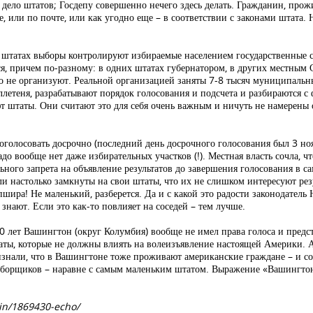
 дело штатов; Госдепу совершенно нечего здесь делать. Гражданин, прож
е, или по почте, или как угодно еще – в соответствии с законами штата.
35 штатах выборы контролируют избираемые населением государственные 
тся, причем по-разному: в одних штатах губернатором, в других местны
го не организуют. Реальной организацией заняты 7-8 тысяч муниципальны
етеня, разрабатывают порядок голосования и подсчета и разбираются с 
т штаты. Они считают это для себя очень важным и ничуть не намерены
голосовать досрочно (последний день досрочного голосования был 3 но
о вообще нет даже избирательных участков (!). Местная власть сочла, чт
ного запрета на объявление результатов до завершения голосования в са
и настолько замкнуты на свои штаты, что их не слишком интересуют рез
шира! Не маленький, разберется. Да и с какой это радости законодател
знают. Если это как-то повлияет на соседей – тем лучше.
0 лет Вашингтон (округ Колумбия) вообще не имел права голоса и предс
аты, которые не должны влиять на волеизъявление настоящей Америки. А
изнали, что в Вашингтоне тоже проживают американские граждане – и со
выборщиков – наравне с самым маленьким штатом. Выражение «Вашингтон
in/1869430-echo/