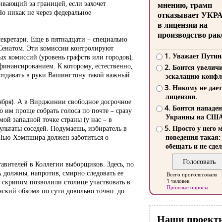
ивающий за границей, если захочет
мнению, трамп
 Но никак не через федеральное
отказывает УКР
в лицензии на
производство рак
секретари. Еще в пятнадцати – специально
м Сенатом. Эти комиссии контролируют
1. Уважает Путин
х комиссий (уровень графств или городов),
финансированием. К которому, естественно,
2. Боится увелич
 отдавать в руки Вашингтону такой важный
эскалацию конфл
3. Никому не дает
лицензии.
ября). А в Вирджинии свободное досрочное
4. Боится нападе
о им проще собрать голоса по почте – сразу
Украины на СШ
мой западной точке страны (у нас – в
ультаты соседей. Подумаешь, избиратель в
5. Просто у него 
ь Нью-Хэмпшира должен заботиться о
поведения такая:
обещать и не сдел
тавителей в Коллегии выборщиков. Здесь, по
 должны, напротив, смирно следовать ее
Всего проголосовало
 скрипом позволили столице участвовать в
1 человек
Прошлые опросы
ский обком» по сути довольно точно: до
Наши проект