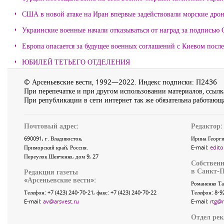
США в новой атаке на Иран впервые задействовали морские дро
Украинские военные начали отказываться от наград за подписью 
Европа опасается за будущее военных соглашений с Киевом после
ЮБИЛЕЙ ТЕТЬЕГО ОТДЕЛЕНИЯ
© Арсеньевские вести, 1992—2022. Индекс подписки: П2436
При перепечатке и при другом использовании материалов, ссылка
При републикации в сети интернет так же обязательна работающа
Почтовый адрес:
Редактор:
690091
, г.
Владивосток
,
Ирина Георги
Приморский край
,
Россия
.
E-mail:
edito
Переулок Шевченко
, дом 9, 27
Собственн
в Санкт-П
Редакция газеты
«
Арсеньевские вести
»:
Романенко Та
Телефон:
+7 (423) 240-70-21
, факс:
+7 (423) 240-70-22
Телефон: 8-9
E-mail:
av@arsvest.ru
E-mail:
rtg@
Отдел ре