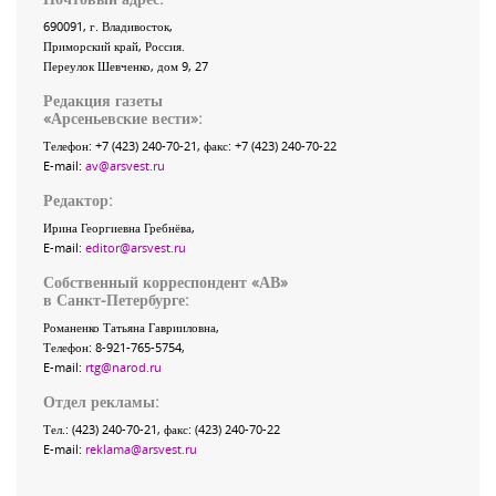
690091
, г.
Владивосток
,
Приморский край
,
Россия
.
Переулок Шевченко
, дом 9, 27
Редакция газеты
«
Арсеньевские вести
»:
Телефон:
+7 (423) 240-70-21
, факс:
+7 (423) 240-70-22
E-mail:
av@arsvest.ru
Редактор:
Ирина Георгиевна Гребнёва,
E-mail:
editor@arsvest.ru
Собственный корреспондент «АВ»
в Санкт-Петербурге:
Романенко Татьяна Гаврииловна,
Телефон: 8-921-765-5754,
E-mail:
rtg@narod.ru
Отдел рекламы:
Тел.: (423) 240-70-21, факс: (423) 240-70-22
E-mail:
reklama@arsvest.ru