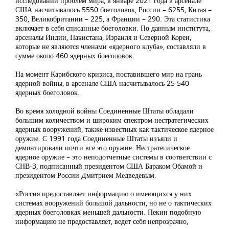
исследований проблем мира, в январе 2021 года в арсенале
США насчитывалось 5550 боеголовок, России – 6255, Китая –
350, Великобритании – 225, а Франции – 290. Эта статистика
включает в себя списанные боеголовки. По данным института,
арсеналы Индии, Пакистана, Израиля и Северной Кореи,
которые не являются членами «ядерного клуба», составляли в
сумме около 460 ядерных боеголовок.
На момент Карибского кризиса, поставившего мир на грань
ядерной войны, в арсенале США насчитывалось 25 540
ядерных боеголовок.
Во время холодной войны Соединенные Штаты обладали
большим количеством и широким спектром нестратегических
ядерных вооружений, также известных как тактическое ядерное
оружие. С 1991 года Соединенные Штаты изъяли и
демонтировали почти все это оружие. Нестратегическое
ядерное оружие – это неподотчетные системы в соответствии с
СНВ-3, подписанный президентом США Бараком Обамой и
президентом России Дмитрием Медведевым.
«Россия предоставляет информацию о имеющихся у них
системах вооружений большой дальности, но не о тактических
ядерных боеголовках меньшей дальности. Пекин подобную
информацию не предоставляет, ведет себя непрозрачно,