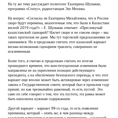
На ту же тему рассуждает политолог Екатерина Шульман,
программа «Статус», радиостанция Эхо Москвы.
На вопрос: «Согласна ли Екатерина Михайловна, что в России
скоро будут перемены, аналогичные тем, что были в Казахстане
весной 2019 года?» – Е. Шульман отвечает: «Пресловутый
казахстанский сценарий? Насчет скоро и не совсем скоро – мы
таких прогнозов не даем. Мы тут торговлей предсказаниями не
занимаемся. Но я продолжаю считать этот казахский вариант
весьма возможным сценарием транзита, совершенно не
исключенным.
Более того, я считаю и продолжаю считать по итогам
прошедшего времени, что конституционные изменения были
направлены не на укрепления позиции действующего
президента, а на обеспечение безопасного перехода, и что этот
вариант еще вполне может быть активирован через изменение
закона о Государственном совете, который был в прошлом году
принят, но как чрезвычайно рамочный, то есть пустой. Это
само по себе говорит о том, что эта пустота, эта рамка может
быть наполнена нужным содержанием.
Другой вариант – вариант 99-го года, то есть появление
преемника, который – опять же, в чем разница между
казахским вариантом и вариантом с преемником – казахский