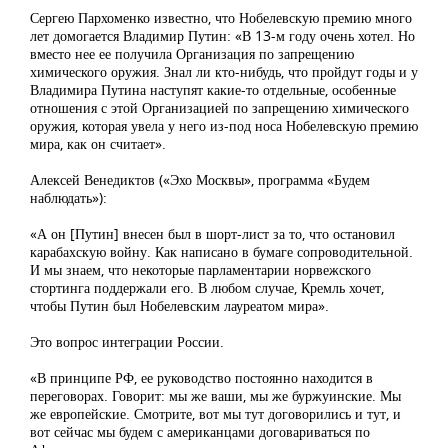
Сергею Пархоменко известно, что Нобелевскую премию много
лет домогается Владимир Путин: «В 13-м году очень хотел. Но
вместо нее ее получила Организация по запрещению
химического оружия. Знал ли кто-нибудь, что пройдут годы и у
Владимира Путина наступят какие-то отдельные, особенные
отношения с этой Организацией по запрещению химического
оружия, которая увела у него из-под носа Нобелевскую премию
мира, как он считает».
Алексей Венедиктов («Эхо Москвы», программа «Будем
наблюдать»):
«А он [Путин] внесен был в шорт-лист за то, что остановил
карабахскую войну. Как написано в бумаге сопроводительной.
И мы знаем, что некоторые парламентарии норвежского
стортинга поддержали его. В любом случае, Кремль хочет,
чтобы Путин был Нобелевским лауреатом мира».
Это вопрос интеграции России.
«В принципе РФ, ее руководство постоянно находится в
переговорах. Говорит: мы же ваши, мы же буржуинские. Мы
же европейские. Смотрите, вот мы тут договорились и тут, и
вот сейчас мы будем с американцами договариваться по