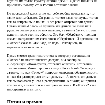
вручить им только грамоту от этой премии, а денег никаких не
присылать, потому что в России вот такие законы.
Но норвежский комитет не мог себе вообще представить, что
такие законы бывают. Он решил, что это какая-то шутка, что он
как-то неправильно понял. И все равно отправил эти деньги.
Организация «Голос» не приняла эти деньги, не взяла их в
руки, не дотронулась до них пальцем, а заявила банку, что эти
деньги нужно вернуть обратно. Это был «Сбербанк», и деньги
лежали на транзитном счете этого «Сбербанка». И организация
«Голос»* сказала: «Не надо, не надо! Пожалуйста, не
переводите на наш счет».
Прямо с этого транзитного счета, к которому организация
«Голос»* не имеет никакого доступа, она сообщила
«Сбербанку»: «Пожалуйста, отправьте обратно». Отправили.
Тем не менее, Министерство юстиции Российской Федерации
заявило, что раз «Голос»* попросил отправить обратно, значит,
он как бы распорядился этими деньгами. А значит, эти деньги
как бы побывали у него в распоряжении. А значит, он принял
эти деньги, а значит он – иностранный агент. И «Голос»* стал
иностранным агентом».
Путин и премия