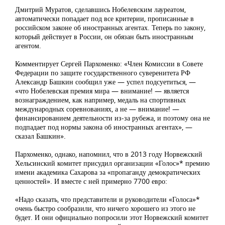
Дмитрий Муратов, сделавшись Нобелевским лауреатом,
автоматически попадает под все критерии, прописанные в
российском законе об иностранных агентах. Теперь по закону,
который действует в России, он обязан быть иностранным
агентом.
Комментирует Сергей Пархоменко: «Член Комиссии в Совете
Федерации по защите государственного суверенитета РФ
Александр Башкин сообщил уже — успел подсуетиться, —
«что Нобелевская премия мира — внимание! — является
вознаграждением, как например, медаль на спортивных
международных соревнованиях, а не — внимание! —
финансированием деятельности из-за рубежа, и поэтому она не
подпадает под нормы закона об иностранных агентах», —
сказал Башкин».
Пархоменко, однако, напомнил, что в 2013 году Норвежский
Хельсинский комитет присудил организации «Голос»* премию
имени академика Сахарова за «пропаганду демократических
ценностей». И вместе с ней примерно 7700 евро:
«Надо сказать, что представители и руководители «Голоса»*
очень быстро сообразили, что ничего хорошего из этого не
будет. И они официально попросили этот Норвежский комитет