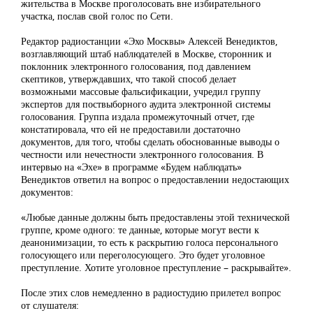
жительства в Москве проголосовать вне избирательного
участка, послав свой голос по Сети.
Редактор радиостанции «Эхо Москвы» Алексей Венедиктов,
возглавляющий штаб наблюдателей в Москве, сторонник и
поклонник электронного голосования, под давлением
скептиков, утверждавших, что такой способ делает
возможными массовые фальсификации, учредил группу
экспертов для поствыборного аудита электронной системы
голосования. Группа издала промежуточный отчет, где
констатировала, что ей не предоставили достаточно
документов, для того, чтобы сделать обоснованные выводы о
честности или нечестности электронного голосования. В
интервью на «Эхе» в программе «Будем наблюдать»
Венедиктов ответил на вопрос о предоставлении недостающих
документов:
«Любые данные должны быть предоставлены этой технической
группе, кроме одного: те данные, которые могут вести к
деанонимизации, то есть к раскрытию голоса персонального
голосующего или переголосующего. Это будет уголовное
преступление. Хотите уголовное преступление – раскрывайте».
После этих слов немедленно в радиостудию прилетел вопрос
от слушателя: