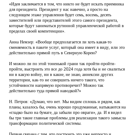
«Идея заключается в том, что никто не будет искать преемника
для президента. Президент у нас навечно, а просто на
следующем этаже управления будет семь, восемь, десять
заместителей или представителей этого самого президента,
которые будут заниматься рутинной управленческой работой в
пределах своей компетенции».
Анна Немзер: «Вообще предполагается ли хоть какая-то
сменяемость в пакете услуг, который она имеет в виду, или это
действительно прямой путь в Северную Корею?
И можно ли по этой тоненькой грани так пройти-пройти-
пройти, выстроить это все до 2024 года хотя бы и не свалиться
ни в какую войну, ни в какие, не знаю, аннексии других
территории, как-то не совершить ничего такого, что
устойчивости напрямую противоречит? Можно так
действительно туда прямой наводкой?»
Н. Петров: «Думаю, что нет. Мы видим сплошь и рядом, как
планы, казалось бы, очень хорошо продуманные, натыкаются на
«гладко было на бумаге, да забыли про овраги», да. И я видел
бы три такие главные проблемы для реализации такого замысла
трансформации политической системы.
Первая связана с тем, что построить это уже непросто и