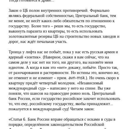
Закон о ЦБ полон внутренних противоречий. Формально
являясь федеральной собственностью, Центральный банк, тем
не менее, не несёт каких-либо обязательств по отношению к
государству. Более того – реши мы, то есть государство,
выкинуть паразита из квартиры, то есть использовать
золотовалютные резервы ЦБ на строительство новых заводов и
дорог, нас ждёт печальная участь.
Троица у лифта нас не побьёт, пока у нас есть русская армия и
ядерный «зонтик». (Наверное, скажи я вам сейчас, что на
самом деле у нас нет ни того, ни другого, вы назовёте меня
идиотом. А когда я вам это «нет» докажу, побьёте. Просто так,
от разочарования и растерянности. Но истины это, конечно же,
не отменит и не изменит – прим. avn-msk.). Но очень скоро в
квартиру придёт четвертый молодчик. «Независимый
международный суд» – написано у него на спине. Вы уже
поняли, что шансов на правосудие ровно ноль. Центральный
банк России, если государство российское захочет использовать
то, что ему, российскому государству, якобы принадлежит…
пожалуется в международный суд! Читаем закон:
«Статья 6. Банк России вправе обращаться с исками в суды в
порядке, определённом законодательством Российской