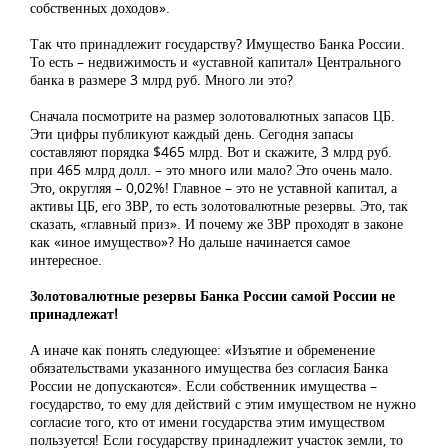
собственных доходов».
Так что принадлежит государству? Имущество Банка России.
То есть – недвижимость и «уставной капитал» Центрального
банка в размере 3 млрд руб. Много ли это?
Сначала посмотрите на размер золотовалютных запасов ЦБ.
Эти цифры публикуют каждый день. Сегодня запасы
составляют порядка $465 млрд. Вот и скажите, 3 млрд руб.
при 465 млрд долл. – это много или мало? Это очень мало.
Это, округляя – 0,02%! Главное – это не уставной капитал, а
активы ЦБ, его ЗВР, то есть золотовалютные резервы. Это, так
сказать, «главный приз». И почему же ЗВР проходят в законе
как «иное имущество»? Но дальше начинается самое
интересное.
Золотовалютные резервы Банка России самой России не
принадлежат!
А иначе как понять следующее: «Изъятие и обременение
обязательствами указанного имущества без согласия Банка
России не допускаются». Если собственник имущества –
государство, то ему для действий с этим имуществом не нужно
согласие того, кто от имени государства этим имуществом
пользуется! Если государству принадлежит участок земли, то