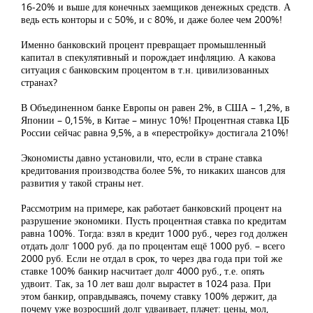
16-20% и выше для конечных заемщиков денежных средств. А
ведь есть конторы и с 50%, и с 80%, и даже более чем 200%!
Именно банковский процент превращает промышленный
капитал в спекулятивный и порождает инфляцию. А какова
ситуация с банковским процентом в т.н. цивилизованных
странах?
В Объединенном банке Европы он равен 2%, в США – 1,2%, в
Японии – 0,15%, в Китае – минус 10%! Процентная ставка ЦБ
России сейчас равна 9,5%, а в «перестройку» достигала 210%!
Экономисты давно установили, что, если в стране ставка
кредитования производства более 5%, то никаких шансов для
развития у такой страны нет.
Рассмотрим на примере, как работает банковский процент на
разрушение экономики. Пусть процентная ставка по кредитам
равна 100%. Тогда: взял в кредит 1000 руб., через год должен
отдать долг 1000 руб. да по процентам ещё 1000 руб. – всего
2000 руб. Если не отдал в срок, то через два года при той же
ставке 100% банкир насчитает долг 4000 руб., т.е. опять
удвоит. Так, за 10 лет ваш долг вырастет в 1024 раза. При
этом банкир, оправдываясь, почему ставку 100% держит, да
почему уже возросший долг удваивает, плачет: цены, мол,