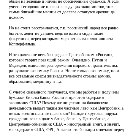
обмен на зеленые и ничем не обеспеченные бумажки. А если
учесть сегодняшние прогнозы ведущих экономистов, то в
самые ближайшие месяцы от доллара останутся «рожки да
ножки».
Но не стоит расстраиваться, т.к. российский народ все равно
бы этих денег не увидел, ведь во власти сидят такие
фокусники, перед которыми меркнет слава иллюзиониста
Копперфильда.
И это далеко не весь беспредел с Центробанком «России»,
который творит правящий режим. Очевидно, Путин и
Медведев, выполняя распоряжения мирового правительства,
разрушают экономику России. Но не только экономику, но и
все остальные сферы жизнедеятельности страны: армию,
образование, медицину и т.д.
С учетом сказанного получается, что мы работам и получаем
бумажки-билеты банка России и при этом содержим
экономику США? Почему же лицензии на банковскую
деятельность выдает таким же частным лавочкам Центробанк, а
не как всем остальные налоговая? Выходит круговая порука:
гражданин взял в долг у банка, банк – у Центрабанка, а
Центробанк-обменнник США – иностранный агент, а значит,
мы содержим США, ФРГ, Англию, это банкиры отвечают перед