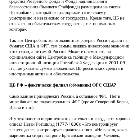
средства Резервного фонда и Фонда национального
благосостояния (бывшего Стабфонда) размещены на счетах
Центробанка, который ею распоряжается по своему
усмотрению и независимо от государства. Кроме того, ЦБ не
отвечает по обязательствам государства, т.е. он «частная
контора».
Так вот Центробанк золотовалютные резервы России хранит в
бумагах США и ФРГ, тем самым, являясь инвестором экономик
этих стран, а не самой России. Можете посмотреть на
официальном сайте Центробанка таблицу о Международной
инвестиционной позиции Российской Федерации в 2001-09
гг., где указаны суммы вложенных ЦБ российских средств в
иностранные активы и обязательства.
ЦБ РФ – фактически филиал (обменник) ФРС США?
Само здание принадлежит России, а остальное ФРС. Нет в
мире банков не подконтрольных ФРС (кроме Североной Кореи,
Ирана и т.д.).
Эту технологию подчинения правительств и государств хорошо
описал Натан Ротшильд (1777-1836): «Кто контролирует
выпуск денег, контролирует правительство». «Не важно, какая
марионетка сидит на троне Британской империи. Человек,