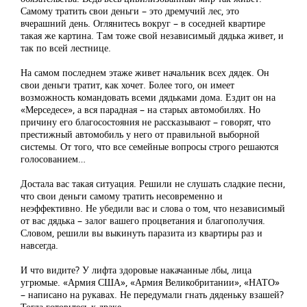
Самому тратить свои деньги – это дремучий лес, это
вчерашний день. Оглянитесь вокруг – в соседней квартире
такая же картина. Там тоже свой независимый дядька живет, и
так по всей лестнице.
На самом последнем этаже живет начальник всех дядек. Он
свои деньги тратит, как хочет. Более того, он имеет
возможность командовать всеми дядьками дома. Ездит он на
«Мерседесе», а вся парадная – на старых автомобилях. Но
причину его благосостояния не рассказывают – говорят, что
престижный автомобиль у него от правильной выборной
системы. От того, что все семейные вопросы строго решаются
голосованием…
Достала вас такая ситуация. Решили не слушать сладкие песни,
что свои деньги самому тратить несовременно и
неэффективно. Не убедили вас и слова о том, что независимый
от вас дядька – залог вашего процветания и благополучия.
Словом, решили вы выкинуть паразита из квартиры раз и
навсегда.
И что видите? У лифта здоровые накачанные лбы, лица
угрюмые. «Армия США», «Армия Великобритании», «НАТО»
– написано на рукавах. Не передумали гнать дяденьку взашей?
Тогда готовьтесь к драке…