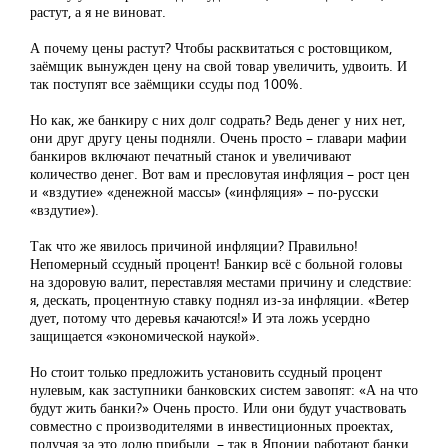
растут, а я не виноват.
А почему цены растут? Чтобы расквитаться с ростовщиком,
заёмщик вынужден цену на свой товар увеличить, удвоить. И
так поступят все заёмщики ссуды под 100%.
Но как, же банкиру с них долг содрать? Ведь денег у них нет,
они друг другу цены подняли. Очень просто – главари мафии
банкиров включают печатный станок и увеличивают
количество денег. Вот вам и пресловутая инфляция – рост цен
и «вздутие» «денежной массы» («инфляция» – по-русски
«вздутие»).
Так что же явилось причиной инфляции? Правильно!
Непомерный ссудный процент! Банкир всё с больной головы
на здоровую валит, переставляя местами причину и следствие:
я, дескать, процентную ставку поднял из-за инфляции. «Ветер
дует, потому что деревья качаются!» И эта ложь усердно
защищается «экономической наукой».
Но стоит только предложить установить ссудный процент
нулевым, как заступники банковских систем завопят: «А на что
будут жить банки?» Очень просто. Или они будут участвовать
совместно с производителями в инвестиционных проектах,
получая за это долю прибыли, – так в Японии работают банки