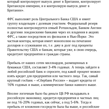
который контролирует выпуск денег в Британии, контролирует
Британскую империю, я и контролирую выпуск денег в
Британии».
ФРС выполняет роль Центрального Банка США и имеет
группу владельцев с долевым участием. Федеральный резерв
полностью контролируется семьей Ротшильдов, Банком Англии
и другими лондонскими банками через их владения в акциях
ФРС, а также посредством их филиалов в Нью-Йорке. Это
частная контора, которая имеет монополию на печатание
долларов и ссуживание их, т.е. дачу в долг под проценты
Правительству США и банкам, которые уже, в свою очередь,
кредитуют предприятия и граждан страны.
Прибыль от наших сотен миллиардов, размещенных в
бумажках США, составляет 3-4% годовых. А теперь зайдите в
любой российский банк и спросите, под какой процент можно
взять кредит для предприятия или частного лица. Так, самый
крупный госбанк – «Сбербанк России» – выдает кредиты от
16% годовых и выше, а коммерческие банки намного выше.
Вполне логичным было бы деньги ЦБ РФ вкладывать в
российскую экономику, кредитуя предприятия и частных лиц
не под 16-20% годовых, как сейчас, а под 5-6%. Тогда и
прибыль от вложения госсредств была бы выше, и российские