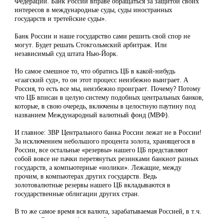
Федерации. Банк России вправе обращаться за защитой своих
интересов в международные суды, суды иностранных
государств и третейские суды».
Банк России и наше государство сами решить свой спор не
могут. Будет решать Стокгольмский арбитраж. Или
независимый суд штата Нью-Йорк.
Но самое смешное то, что обратись ЦБ в какой-нибудь
«гаагский суд», то он этот процесс неизбежно выиграет. А
Россия, то есть все мы, неизбежно проиграет. Почему? Потому
что ЦБ вписан в целую систему подобных центральных банков,
которые, в свою очередь, включены в целостную паутину под
названием Международный валютный фонд (МВФ).
И главное: ЗВР Центрального банка России лежат не в России!
За исключением небольшого процента золота, хранящегося в
России, все остальные «резервы» нашего ЦБ представляют
собой вовсе не пачки перетянутых резинками банкнот разных
государств, а компьютерные «нолики». Лежащие, между
прочим, в компьютерах других государств. Ведь
золотовалютные резервы нашего ЦБ вкладываются в
государственные облигации других стран.
В то же самое время вся валюта, зарабатываемая Россией, в т.ч.