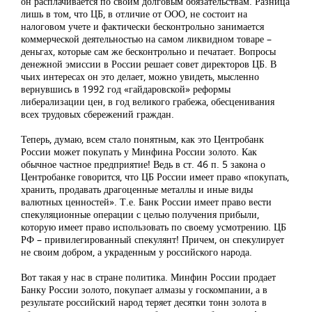
он расплачивается по своим долговым обязательствам. Разница
лишь в том, что ЦБ, в отличие от ООО, не состоит на
налоговом учете и фактически бесконтрольно занимается
коммерческой деятельностью на самом ликвидном товаре –
деньгах, которые сам же бесконтрольно и печатает. Вопросы
денежной эмиссии в России решает совет директоров ЦБ. В
чьих интересах он это делает, можно увидеть, мысленно
вернувшись в 1992 год «гайдаровской» реформы
либерализации цен, в год великого грабежа, обесценивания
всех трудовых сбережений граждан.
Теперь, думаю, всем стало понятным, как это Центробанк
России может покупать у Минфина России золото. Как
обычное частное предприятие! Ведь в ст. 46 п. 5 закона о
Центробанке говорится, что ЦБ России имеет право «покупать,
хранить, продавать драгоценные металлы и иные виды
валютных ценностей». Т.е. Банк России имеет право вести
спекуляционные операции с целью получения прибыли,
которую имеет право использовать по своему усмотрению. ЦБ
РФ – привилегированный спекулянт! Причем, он спекулирует
не своим добром, а украденным у российского народа.
Вот такая у нас в стране политика. Минфин России продает
Банку России золото, покупает алмазы у госкомпании, а в
результате российский народ теряет десятки тонн золота в