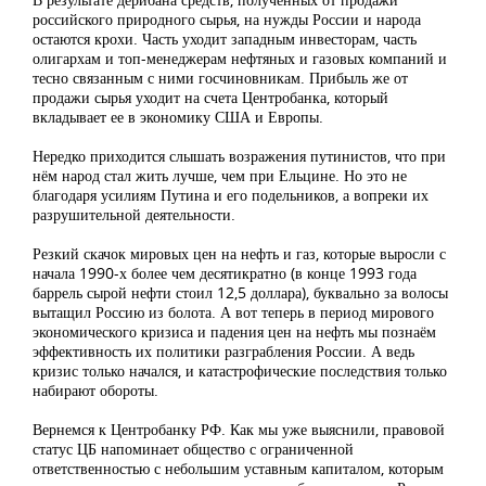
российского природного сырья, на нужды России и народа
остаются крохи. Часть уходит западным инвесторам, часть
олигархам и топ-менеджерам нефтяных и газовых компаний и
тесно связанным с ними госчиновникам. Прибыль же от
продажи сырья уходит на счета Центробанка, который
вкладывает ее в экономику США и Европы.
Нередко приходится слышать возражения путинистов, что при
нём народ стал жить лучше, чем при Ельцине. Но это не
благодаря усилиям Путина и его подельников, а вопреки их
разрушительной деятельности.
Резкий скачок мировых цен на нефть и газ, которые выросли с
начала 1990-х более чем десятикратно (в конце 1993 года
баррель сырой нефти стоил 12,5 доллара), буквально за волосы
вытащил Россию из болота. А вот теперь в период мирового
экономического кризиса и падения цен на нефть мы познаём
эффективность их политики разграбления России. А ведь
кризис только начался, и катастрофические последствия только
набирают обороты.
Вернемся к Центробанку РФ. Как мы уже выяснили, правовой
статус ЦБ напоминает общество с ограниченной
ответственностью с небольшим уставным капиталом, которым