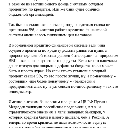
в режиме инвестиционного фонда с нулевым ссудным
процентом по кредитам. Или же банк будет обычной
бюджетной организацией.
Так было в сталинские времена, когда кредитная ставка не
превышала 3%, а качество работы кредитно-финансовой
системы оценивалось снижением цен на товары.
В нормальной кредитно-финансовой системе величина
ссудного процента по кредиту должна равняться нулю, а
прирост «денежной массы» должен быть ограничен приростом
ВВП – валового внутреннего продукта. Если кто-то напечатал
денег втихую для покрытия дефицита бюджета, то он может
быть и просто дурак. Но если кто-то установил ссудный
процент свыше 5%, то это просто жулик, ну, а по-научному –
ростовщик, ещё более понаучному – «банковский
предприниматель», ну, а уж совсем по-иностранному – так это
гешефтмахер.
Именно высоким банковским процентом ЦБ РФ Путин и
Медведев толкнули российские предприятия, в т.ч. и
стратегического значения, в лапы западных банкиров, у
которых кредиты были намного дешевле, чем в России. А
теперь, во время кризиса, не имея возможности вернуть
кредиты, российские предприятия и даже целые отрасли