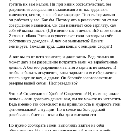
тратить их вам нельзя. Ни при каких обстоятельствах, без
разрешения совершенно независимого от вас дяденьки,
живущего, кстати, в вашей же квартире. То есть формально –
он работает у вас. Как бы. Потому что в реальности он от вас
совершенно независим. Он сам назначает себе зарплату, сам
себе её выплачивает. (ЦБ именно так и делает. Всё та же статья
2 гласит: «Банк России осуществляет свои расходы за счёт
собственных доходов». А чем он занимается? Деньги
эмитирует. Тяжелый труд. Едва концы с концами сводит.)
А вот вы-то от него зависите, и даже очень. Ведь только он
может дать вам разрешение потратить вами же заработанные
деньги. А без его разрешения вы этого сделать не можете. И
чтобы избежать искушения, ваша зарплата и все сбережения
теперь идут не вам, а дядьке. Он бережёт золотовалютные
резервы вашей семьи. Несправедливо?
Что вы! Справедливо! Удобно! Современно! И, главное, иначе
нельзя – если доверить деньги вам, вы же можете их истратить.
Ведь именно так объясняют нам правильность и мудрость этой
феноменальной ситуации. Но в семье вы бы с дядькой
разобрались быстро – взяли бы, да и выгнали его.
Но нужно соблюдать закон, выполнять взятые на себя
обязательства. Ведь весь цивилизованный мир так живёт.