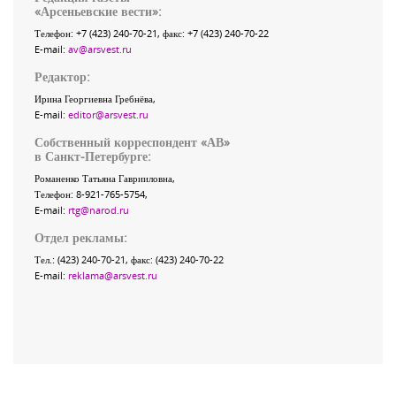
«
Арсеньевские вести
»:
Телефон:
+7 (423) 240-70-21
, факс:
+7 (423) 240-70-22
E-mail:
av@arsvest.ru
Редактор:
Ирина Георгиевна Гребнёва,
E-mail:
editor@arsvest.ru
Собственный корреспондент «АВ»
в Санкт-Петербурге:
Романенко Татьяна Гаврииловна,
Телефон: 8-921-765-5754,
E-mail:
rtg@narod.ru
Отдел рекламы:
Тел.: (423) 240-70-21, факс: (423) 240-70-22
E-mail:
reklama@arsvest.ru