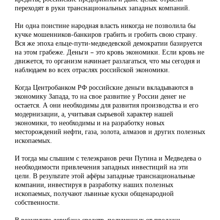
переходят в руки транснациональных западных компаний.
Ни одна поистине народная власть никогда не позволила бы
кучке мошенников-банкиров грабить и гробить свою страну.
Вся же эпоха ельце-пути-медведевской демократии базируется
на этом грабеже. Деньги – это кровь экономики. Если кровь не
движется, то организм начинает разлагаться, что мы сегодня и
наблюдаем во всех отраслях российской экономики.
Когда Центробанком РФ российские деньги вкладываются в
экономику Запада, то на свое развитие у России денег не
остается. А они необходимы для развития производства и его
модернизации, а, учитывая сырьевой характер нашей
экономики, то необходимы и на разработку новых
месторождений нефти, газа, золота, алмазов и других полезных
ископаемых.
И тогда мы слышим с телеэкранов речи Путина и Медведева о
необходимости привлечения западных инвестиций на эти
цели. В результате этой афёры западные транснациональные
компании, инвестируя в разработку наших полезных
ископаемых, получают львиные куски общенародной
собственности.
В результате дерибана средств, полученных от продажи