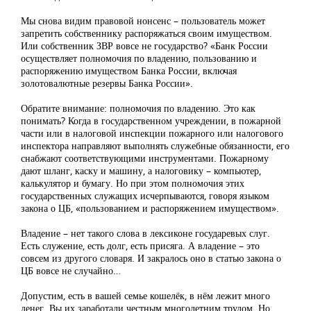
Мы снова видим правовой нонсенс – пользователь может
запретить собственнику распоряжаться своим имуществом.
Или собственник ЗВР вовсе не государство? «Банк России
осуществляет полномочия по владению, пользованию и
распоряжению имуществом Банка России, включая
золотовалютные резервы Банка России».
Обратите внимание: полномочия по владению. Это как
понимать? Когда в государственном учреждении, в пожарной
части или в налоговой инспекции пожарного или налогового
инспектора направляют выполнять служебные обязанности, его
снабжают соответствующими инструментами. Пожарному
дают шланг, каску и машину, а налоговику – компьютер,
калькулятор и бумагу. Но при этом полномочия этих
государственных служащих исчерпываются, говоря языком
закона о ЦБ, «пользованием и распоряжением имуществом».
Владение – нет такого слова в лексиконе государевых слуг.
Есть служение, есть долг, есть присяга. А владение – это
совсем из другого словаря. И закралось оно в статью закона о
ЦБ вовсе не случайно…
Допустим, есть в вашей семье кошелёк, в нём лежит много
денег. Вы их заработали честным многолетним трудом. Но