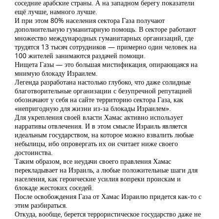
соседние арабские страны. А на западном берегу показатели
ещё лучше, намного лучше.
И при этом 80% населения сектора Газа получают
дополнительную гуманитарную помощь. В секторе работают
множество международных гуманитарных организаций, где
трудятся 13 тысяч сотрудников — примерно один человек на
100 жителей занимаются раздачей помощи.
Нищета Газы — это большая мистификация, опирающаяся на
мнимую блокаду Израилем.
Легенда разработана настолько глубоко, что даже солидные
благотворительные организации с безупречной репутацией
обозначают у себя на сайте территорию сектора Газа, как
«непригодную для жизни из-за блокады Израилем».
Для укрепления своей власти Хамас активно использует
нарративы отвлечения. И в этом смысле Израиль является
идеальным государством, на которое можно взвалить любые
небылицы, ибо опровергать их он считает ниже своего
достоинства.
Таким образом, все неудачи своего правления Хамас
перекладывает на Израиль, а любые положительные шаги для
населения, как героические усилия вопреки проискам и
блокаде жестоких соседей.
После освобождения Газа от Хамас Израилю придется как-то с
этим разбираться.
Откуда, вообще, берется террористическое государство даже не