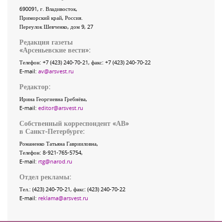
690091
, г.
Владивосток
,
Приморский край
,
Россия
.
Переулок Шевченко
, дом 9, 27
Редакция газеты
«
Арсеньевские вести
»:
Телефон:
+7 (423) 240-70-21
, факс:
+7 (423) 240-70-22
E-mail:
av@arsvest.ru
Редактор:
Ирина Георгиевна Гребнёва,
E-mail:
editor@arsvest.ru
Собственный корреспондент «АВ»
в Санкт-Петербурге:
Романенко Татьяна Гаврииловна,
Телефон: 8-921-765-5754,
E-mail:
rtg@narod.ru
Отдел рекламы:
Тел.: (423) 240-70-21, факс: (423) 240-70-22
E-mail:
reklama@arsvest.ru