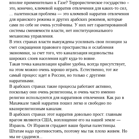
вполне применительно к Газе? Террористическое государство –
это, конечно, ключевой нарратив отвлечения для каких-то сил,
... палетинская проблема — это ключевой нарратив отвлечения
для иранского режима и других арабских режимов, которые
сами по себе не очень устойчивы. У них нет гарантированной
системы сменяемости власти, нет институционального
механизма управления.
В этих странах власти вынуждены усиливать свои позиции за
счет сокращения правового пространства и ослабления
экономики, за счет того, что канализация недовольства
широких слоев населения идёт куда-то вовне.
Такая точка канализации крайне удобна, всегда присутствует,
на этом можно очень хорошо играть. Естественно, тот же
самый процесс идет в России, но только с другими
нарративами.
В арабских странах такие процессы работают активно,
поскольку они очень религиозны, и очень часто именно
религии используются для нарративов отвлечения. Как раз в
Махачкале такой нарратив пошел легко и свободно по
квазирелигиозным каналам.
В арабских странах этот нарратив довольно прост: главным
врагом являются США, воплощение его на нашей земле —
Израиль. От Израиля страдают ваши братья палестинцы.
Штатам надо противостоять, поэтому мы так плохо живем. Но
мы не сдадимся...