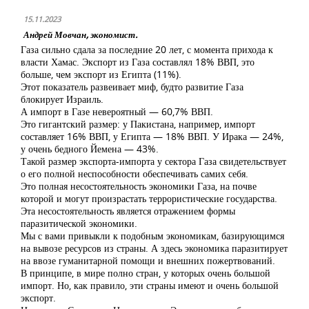
15.11.2023
Андрей Мовчан, экономист.
Газа сильно сдала за последние 20 лет, с момента прихода к
власти Хамас. Экспорт из Газа составлял 18% ВВП, это
больше, чем экспорт из Египта (11%).
Этот показатель развеивает миф, будто развитие Газа
блокирует Израиль.
А импорт в Газе невероятный — 60,7% ВВП.
Это гигантский размер: у Пакистана, например, импорт
составляет 16% ВВП, у Египта — 18% ВВП. У Ирака — 24%,
у очень бедного Йемена — 43%.
Такой размер экспорта-импорта у сектора Газа свидетельствует
о его полной неспособности обеспечивать самих себя.
Это полная несостоятельность экономики Газа, на почве
которой и могут произрастать террористические государства.
Эта несостоятельность является отражением формы
паразитической экономики.
Мы с вами привыкли к подобным экономикам, базирующимся
на вывозе ресурсов из страны. А здесь экономика паразитирует
на ввозе гуманитарной помощи и внешних пожертвований.
В принципе, в мире полно стран, у которых очень большой
импорт. Но, как правило, эти страны имеют и очень большой
экспорт.