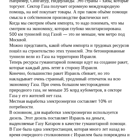
Например, Сингапур, Нидерланды. Это страны – хабы, которые
торгуют. Сектор Газа получает огромную международную
помощь, на неё покупает товары. А при таком объёме помощи
смысла в собственном производстве фактически нет.
Когда мы смотрим объем импорта, то надо понимать, что мы
смотрим на экономику, которая глубоко милитаризирована.
500 км туннелей под Газой — это не меньше, чем метро под
Москвой.
Можно представить, какой объем импорта и трудовых ресурсов
пошёл на строительство этих туннелей. Эти бетонированные
туннели вели из Газа на территорию Израиля.
Теперь ресурсы гуманитарной помощи идут на создание ракет,
которые каждый день летят в сторону Израиля.
Конечно, большинство ракет Израиль сбивает, но это
накладывает очень странный, уродливый отпечаток на всю
экономику Газа. При очень большом месторождении
природного газа, не меньше 35 млрд кубометров, в секторе
Газа у его жителей нет газа.
Местная выработка электроэнергии составляет 10% от
потребности.
В основном, для выработки электроэнергии используется
дизель. Этот дизель поставляет Израиль на деньги,
выденляемые Газу Катаром в качестве гуманитарной помощи.
В Газе была одна электростанция, которая много лет назад во
время очередного столкновения с Израилем была повреждена и