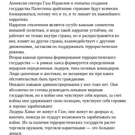
Аннексия сектора Газа Израилем и попытка создания
государства Палестины арабскими странами будут всячески
блокироваться, потому что и то, и то лишает их важнейшего
нарратива.
Нарратив отвлечения является сугубо важным элементом
внешней политики, и когда такой нарратив устойчив, он
работает не только внутри страны, но и распространяется во
вне, влияет на другие страны, взаимодействует с другими
движениями, заставляя их поддерживать террористические
режимы.
Вторая важная причина формирования террористического
государства — в рамках хаоса формируется определенная
иерархия определенных лидеров, типа полевых командиров.
Люди циничные и жестокие, не желающие ни при каких
обстоятельствах быть просто гражданами.
Никаких навыков администрирования у них тоже нет. Они
абсолютно не готовы руководить никаким мирным
государством, но в войне они чувствуют себя хорошо, за счет
войны они удерживают свою позицию, чувствуют себя героями
и хорошо зарабатывают.
Лидеры Хамас не живут в Газе, они живут во дворцах и,
конечно, никогда не отдадут возможность зарабатывать на
войне. Из-за наличия террористических государств растет
торговля оружием, торговля наркотиками — это большие
деньги.