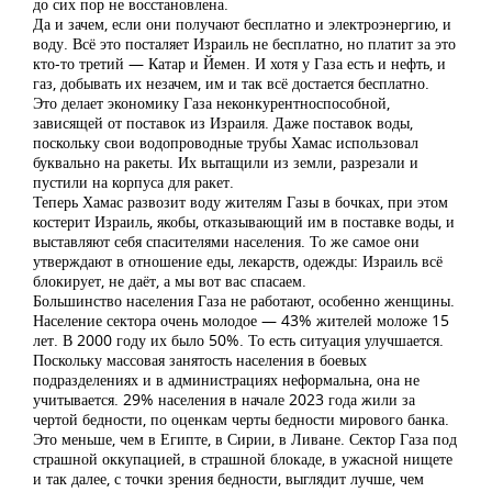
до сих пор не восстановлена.
Да и зачем, если они получают бесплатно и электроэнергию, и
воду. Всё это посталяет Израиль не бесплатно, но платит за это
кто-то третий — Катар и Йемен. И хотя у Газа есть и нефть, и
газ, добывать их незачем, им и так всё достается бесплатно.
Это делает экономику Газа неконкурентноспособной,
зависящей от поставок из Израиля. Даже поставок воды,
поскольку свои водопроводные трубы Хамас использовал
буквально на ракеты. Их вытащили из земли, разрезали и
пустили на корпуса для ракет.
Теперь Хамас развозит воду жителям Газы в бочках, при этом
костерит Израиль, якобы, отказывающий им в поставке воды, и
выставляют себя спасителями населения. То же самое они
утверждают в отношение еды, лекарств, одежды: Израиль всё
блокирует, не даёт, а мы вот вас спасаем.
Большинство населения Газа не работают, особенно женщины.
Население сектора очень молодое — 43% жителей моложе 15
лет. В 2000 году их было 50%. То есть ситуация улучшается.
Поскольку массовая занятость населения в боевых
подразделениях и в администрациях неформальна, она не
учитывается. 29% населения в начале 2023 года жили за
чертой бедности, по оценкам черты бедности мирового банка.
Это меньше, чем в Египте, в Сирии, в Ливане. Сектор Газа под
страшной оккупацией, в страшной блокаде, в ужасной нищете
и так далее, с точки зрения бедности, выглядит лучше, чем