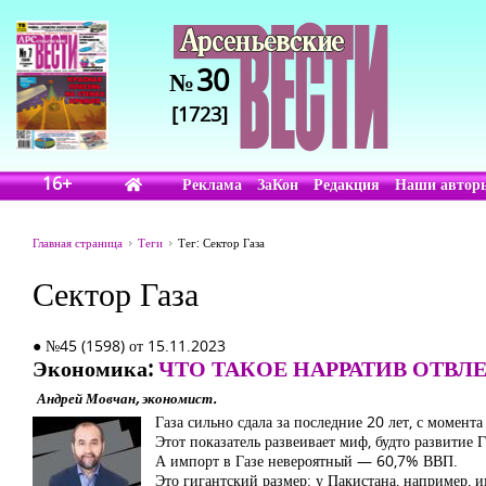
30
№
[1723]
16+
Реклама
ЗаКон
Редакция
Наши автор
Главная страница
Теги
Тег: Сектор Газа
Сектор Газа
● №45 (1598) от 15.11.2023
Экономика:
ЧТО ТАКОЕ НАРРАТИВ ОТВЛ
Андрей Мовчан, экономист.
Газа сильно сдала за последние 20 лет, с момент
Этот показатель развеивает миф, будто развитие 
А импорт в Газе невероятный — 60,7% ВВП.
Это гигантский размер: у Пакистана, например