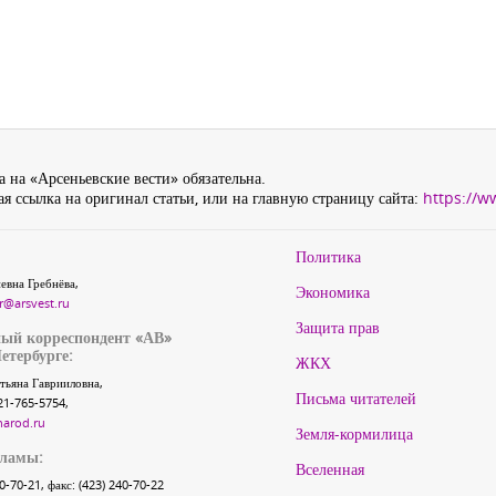
 на «Арсеньевские вести» обязательна.
я ссылка на оригинал статьи, или на главную страницу сайта:
https://w
Политика
евна Гребнёва,
Экономика
r@arsvest.ru
Защита прав
ый корреспондент «АВ»
етербурге:
ЖКХ
тьяна Гаврииловна,
Письма читателей
21-765-5754,
narod.ru
Земля-кормилица
кламы:
Вселенная
40-70-21, факс: (423) 240-70-22