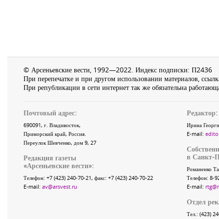
© Арсеньевские вести, 1992—2022. Индекс подписки: П2436
При перепечатке и при другом использовании материалов, ссылка
При републикации в сети интернет так же обязательна работающа
Почтовый адрес:
Редактор:
690091
, г.
Владивосток
,
Ирина Георги
Приморский край
,
Россия
.
E-mail:
edito
Переулок Шевченко
, дом 9, 27
Собственн
в Санкт-П
Редакция газеты
«
Арсеньевские вести
»:
Романенко Та
Телефон:
+7 (423) 240-70-21
, факс:
+7 (423) 240-70-22
Телефон: 8-9
E-mail:
av@arsvest.ru
E-mail:
rtg@
Отдел ре
Тел.: (423) 2