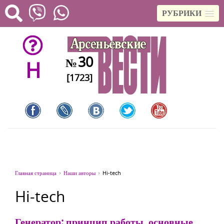
РУБРИКИ
30
№
H
[1723]
Главная страница
Наши авторы
Hi-tech
Hi-tech
Генератор: принцип работы, основные