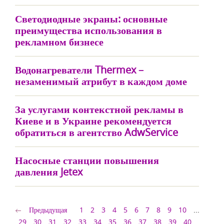
Светодиодные экраны: основные
преимущества использования в
рекламном бизнесе
Водонагреватели Thermex –
незаменимый атрибут в каждом доме
За услугами контекстной рекламы в
Киеве и в Украине рекомендуется
обратиться в агентство AdwService
Насосные станции повышения
давления Jetex
Предыдущая
1
2
3
4
5
6
7
8
9
10
...
29
30
31
32
33
34
35
36
37
38
39
40